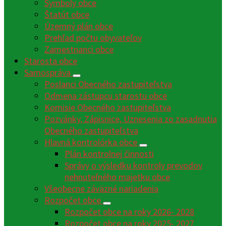
Symboly obce
Štatút obce
Územný plán obce
Prehľad počtu obyvateľov
Zamestnanci obce
Starosta obce
Samospráva
Poslanci Obecného zastupiteľstva
Odmena zástupcu starostu obce
Komisie Obecného zastupiteľstva
Pozvánky, Zápisnice, Uznesenia zo zasadnutia
Obecného zastupiteľstva
Hlavná kontrolórka obce
Plán kontrolnej činnosti
Správy o výsledku kontroly prevodov
nehnuteľného majetku obce
Všeobecne záväzné nariadenia
Rozpočet obce
Rozpočet obce na roky 2026- 2028
Rozpočet obce na roky 2025- 2027