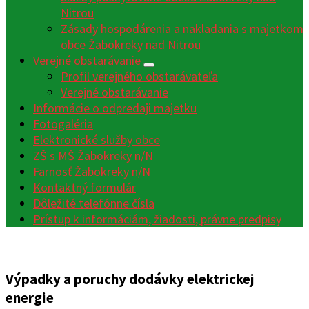
Nitrou
Zásady hospodárenia a nakladania s majetkom
obce Žabokreky nad Nitrou
Verejné obstarávanie
Profil verejného obstarávateľa
Verejné obstarávanie
Informácie o odpredaji majetku
Fotogaléria
Elektronické služby obce
ZŠ s MŠ Žabokreky n/N
Farnosť Žabokreky n/N
Kontaktný formulár
Dôležité telefónne čísla
Prístup k informáciám, žiadosti, právne predpisy
Výpadky a poruchy dodávky elektrickej
energie