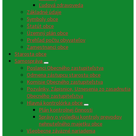
Ľudová zdravoveda
Základné údaje
Symboly obce
Štatút obce
Územný plán obce
Prehľad počtu obyvateľov
Zamestnanci obce
Starosta obce
Samospráva
Poslanci Obecného zastupiteľstva
Odmena zástupcu starostu obce
Komisie Obecného zastupiteľstva
Pozvánky, Zápisnice, Uznesenia zo zasadnutia
Obecného zastupiteľstva
Hlavná kontrolórka obce
Plán kontrolnej činnosti
Správy o výsledku kontroly prevodov
nehnuteľného majetku obce
Všeobecne záväzné nariadenia