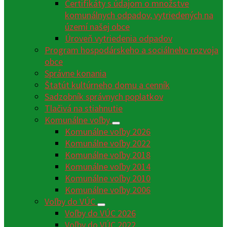
Certifikáty s údajom o množstve
komunálnych odpadov, vytriedených na
území našej obce
Úroveň vytriedenia odpadov
Program hospodárskeho a sociálneho rozvoja
obce
Správne konania
Štatút kultúrneho domu a cenník
Sadzobník správnych poplatkov
Tlačivá na stiahnutie
Komunálne voľby
Komunálne voľby 2026
Komunálne voľby 2022
Komunálne voľby 2018
Komunálne voľby 2014
Komunálne voľby 2010
Komunálne voľby 2006
Voľby do VÚC
Voľby do VÚC 2026
Voľby do VÚC 2022