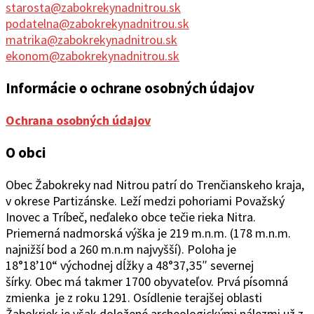
starosta@zabokrekynadnitrou.sk
podatelna@zabokrekynadnitrou.sk
matrika@zabokrekynadnitrou.sk
ekonom@zabokrekynadnitrou.sk
Informácie o ochrane osobných údajov
Ochrana osobných údajov
O obci
Obec Žabokreky nad Ni
trou patrí do Trenčianskeho kraja,
v okrese Partizánske. Leží medzi pohoriami Považský
Inovec a Tríbeč, neďaleko obce tečie rieka Nitra.
Priemerná nadmorská výška je 219 m.n.m. (178 m.n.m.
najnižší bod a 260 m.n.m najvyšší). Poloha je
18°1
8’10“
východ
ne
j
d
ĺžky a 48°37
‚
35″ severnej
šírky.
Obec
má takmer 1700 obyvateľov. Prvá písomná
zmienka je z roku 1291. Osídlenie terajšej oblasti
Žabokriek je však doložené archeologickými nálezmi už z