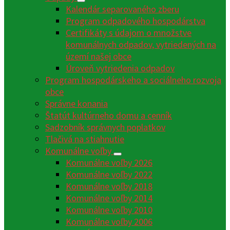
Kalendár separovaného zberu
Program odpadového hospodárstva
Certifikáty s údajom o množstve
komunálnych odpadov, vytriedených na
území našej obce
Úroveň vytriedenia odpadov
Program hospodárskeho a sociálneho rozvoja
obce
Správne konania
Štatút kultúrneho domu a cenník
Sadzobník správnych poplatkov
Tlačivá na stiahnutie
Komunálne voľby
Komunálne voľby 2026
Komunálne voľby 2022
Komunálne voľby 2018
Komunálne voľby 2014
Komunálne voľby 2010
Komunálne voľby 2006