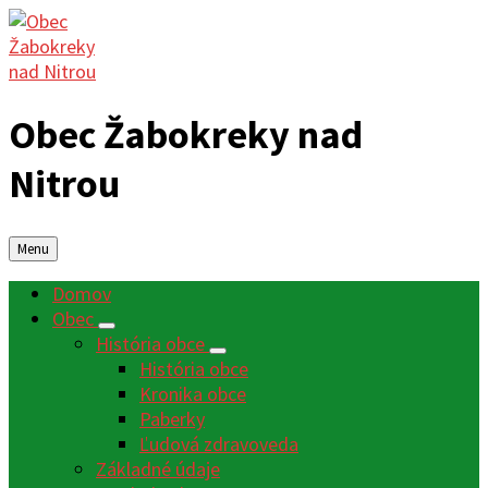
Obec Žabokreky nad
Nitrou
Menu
Domov
Obec
História obce
História obce
Kronika obce
Paberky
Ľudová zdravoveda
Základné údaje