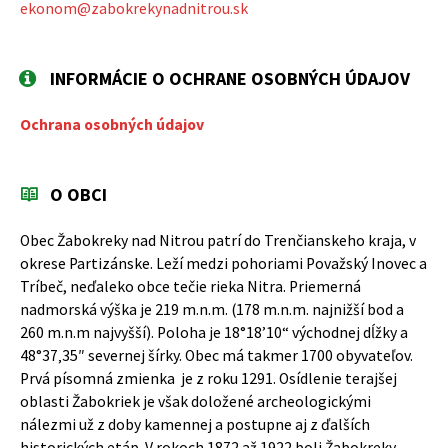
ekonom@zabokrekynadnitrou.sk
INFORMÁCIE O OCHRANE OSOBNÝCH ÚDAJOV
Ochrana osobných údajov
O OBCI
Obec Žabokreky nad Ni
trou patrí do Trenčianskeho kraja, v
okrese Partizánske. Leží medzi pohoriami Považský Inovec a
Tríbeč, neďaleko obce tečie rieka Nitra. Priemerná
nadmorská výška je 219 m.n.m. (178 m.n.m. najnižší bod a
260 m.n.m najvyšší). Poloha je 18°1
8’10“
východ
ne
j
d
ĺžky a
48°37
‚
35″ severnej šírky.
Obec
má takmer 1700 obyvateľov.
Prvá písomná zmienka je z roku 1291. Osídlenie terajšej
oblasti Žabokriek je však doložené archeologickými
nálezmi už z doby kamennej a postupne aj z ďalších
historických etáp. V rokoch 1872 až 1922 boli Žabokreky