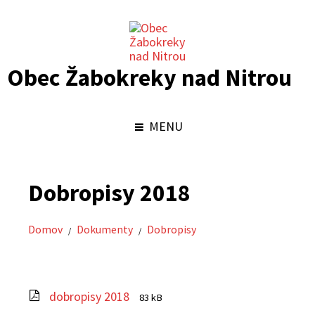
Obec Žabokreky nad Nitrou
MENU
Dobropisy 2018
Domov
Dokumenty
Dobropisy
/
/
Prípona
Veľkosť
dobropisy 2018
83 kB
súboru:
súboru: