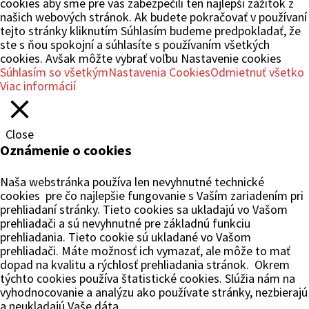
cookies aby sme pre vás zabezpečili ten najlepší zážitok z
našich webových stránok. Ak budete pokračovať v používaní
tejto stránky kliknutím Súhlasím budeme predpokladať, že
ste s ňou spokojní a súhlasíte s používaním všetkých
cookies. Avšak môžte vybrať voľbu Nastavenie cookies
Súhlasím so všetkým
Nastavenia Cookies
Odmietnuť všetko
Viac informácií
Close
Oznámenie o cookies
Naša webstránka používa len nevyhnutné technické
cookies pre čo najlepšie fungovanie s Vaším zariadením pri
prehliadaní stránky. Tieto cookies sa ukladajú vo Vašom
prehliadači a sú nevyhnutné pre základnú funkciu
prehliadania. Tieto cookie sú ukladané vo Vašom
prehliadači. Máte možnosť ich vymazať, ale môže to mať
dopad na kvalitu a rýchlosť prehliadania stránok. Okrem
týchto cookies používa štatistické cookies. Slúžia nám na
vyhodnocovanie a analýzu ako používate stránky, nezbierajú
a neukladajú Vaše dáta .