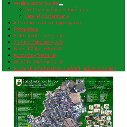
Verejné obstarávanie
Profil verejného obstarávateľa
Verejné obstarávanie
Informácie o odpredaji majetku
Fotogaléria
Elektronické služby obce
ZŠ s MŠ Žabokreky n/N
Farnosť Žabokreky n/N
Kontaktný formulár
Dôležité telefónne čísla
Prístup k informáciám, žiadosti, právne predpisy