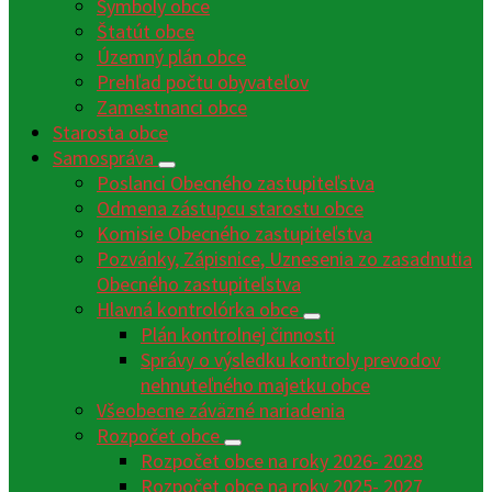
Symboly obce
Štatút obce
Územný plán obce
Prehľad počtu obyvateľov
Zamestnanci obce
Starosta obce
Samospráva
Poslanci Obecného zastupiteľstva
Odmena zástupcu starostu obce
Komisie Obecného zastupiteľstva
Pozvánky, Zápisnice, Uznesenia zo zasadnutia
Obecného zastupiteľstva
Hlavná kontrolórka obce
Plán kontrolnej činnosti
Správy o výsledku kontroly prevodov
nehnuteľného majetku obce
Všeobecne záväzné nariadenia
Rozpočet obce
Rozpočet obce na roky 2026- 2028
Rozpočet obce na roky 2025- 2027