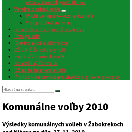
obce Žabokreky nad Nitrou
Verejné obstarávanie
Profil verejného obstarávateľa
Verejné obstarávanie
Informácie o odpredaji majetku
Fotogaléria
Elektronické služby obce
ZŠ s MŠ Žabokreky n/N
Farnosť Žabokreky n/N
Kontaktný formulár
Dôležité telefónne čísla
Prístup k informáciám, žiadosti, právne predpisy
Vyhľadávanie:
Komunálne voľby 2010
Výsledky komunálnych volieb v Žabokrekoch