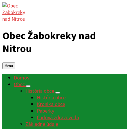
Obec Žabokreky nad
Nitrou
Menu
Domov
Obec
História obce
História obce
Kronika obce
Paberky
Ľudová zdravoveda
Základné údaje