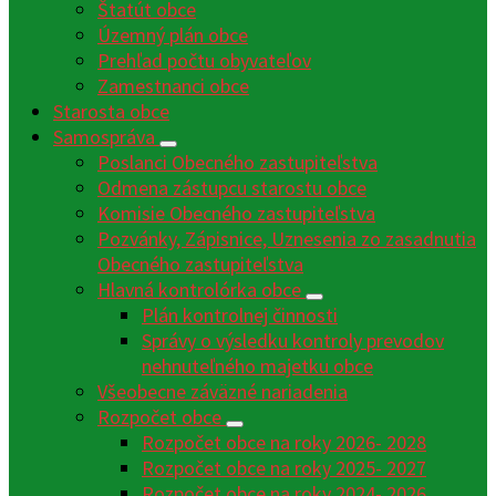
Štatút obce
Územný plán obce
Prehľad počtu obyvateľov
Zamestnanci obce
Starosta obce
Samospráva
Poslanci Obecného zastupiteľstva
Odmena zástupcu starostu obce
Komisie Obecného zastupiteľstva
Pozvánky, Zápisnice, Uznesenia zo zasadnutia
Obecného zastupiteľstva
Hlavná kontrolórka obce
Plán kontrolnej činnosti
Správy o výsledku kontroly prevodov
nehnuteľného majetku obce
Všeobecne záväzné nariadenia
Rozpočet obce
Rozpočet obce na roky 2026- 2028
Rozpočet obce na roky 2025- 2027
Rozpočet obce na roky 2024- 2026