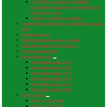
Certifikáty s údajom o množstve
komunálnych odpadov, vytriedených na
území našej obce
Úroveň vytriedenia odpadov
Program hospodárskeho a sociálneho rozvoja
obce
Správne konania
Štatút kultúrneho domu a cenník
Sadzobník správnych poplatkov
Tlačivá na stiahnutie
Komunálne voľby
Komunálne voľby 2026
Komunálne voľby 2022
Komunálne voľby 2018
Komunálne voľby 2014
Komunálne voľby 2010
Komunálne voľby 2006
Voľby do VÚC
Voľby do VÚC 2026
Voľby do VÚC 2022