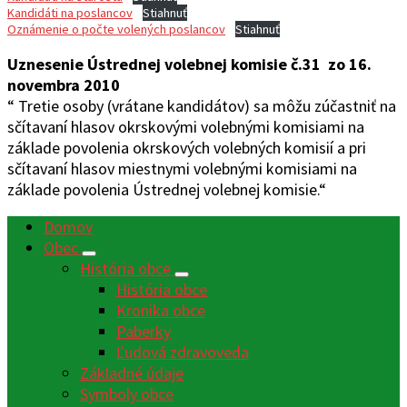
Kandidáti na poslancov
Stiahnuť
Oznámenie o počte volených poslancov
Stiahnuť
Uznesenie Ústrednej volebnej komisie č.31 zo 16.
novembra 2010
“ Tretie osoby (vrátane kandidátov) sa môžu zúčastniť na
sčítavaní hlasov okrskovými volebnými komisiami na
základe povolenia okrskových volebných komisií a pri
sčítavaní hlasov miestnymi volebnými komisiami na
základe povolenia Ústrednej volebnej komisie.“
Domov
Obec
História obce
História obce
Kronika obce
Paberky
Ľudová zdravoveda
Základné údaje
Symboly obce