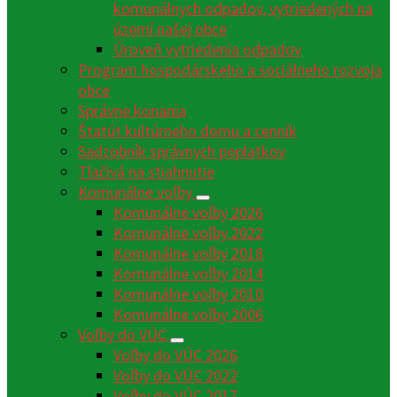
komunálnych odpadov, vytriedených na
území našej obce
Úroveň vytriedenia odpadov
Program hospodárskeho a sociálneho rozvoja
obce
Správne konania
Štatút kultúrneho domu a cenník
Sadzobník správnych poplatkov
Tlačivá na stiahnutie
Komunálne voľby
Komunálne voľby 2026
Komunálne voľby 2022
Komunálne voľby 2018
Komunálne voľby 2014
Komunálne voľby 2010
Komunálne voľby 2006
Voľby do VÚC
Voľby do VÚC 2026
Voľby do VÚC 2022
Voľby do VÚC 2017