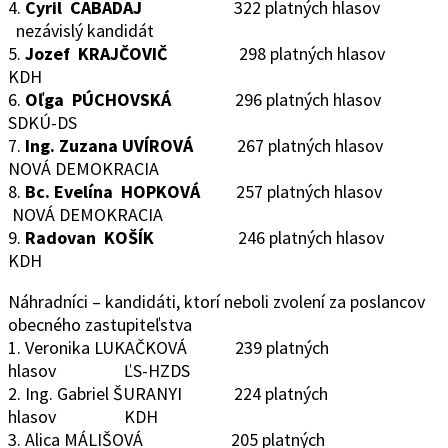
4.
Cyril CABADAJ
322 platných hlasov
nezávislý kandidát
5.
Jozef KRAJČOVIČ
298 platných hlasov
KDH
6.
Oľga PÚCHOVSKÁ
296 platných hlasov
SDKÚ-DS
7.
Ing. Zuzana UVÍROVÁ
267 platných hlasov
NOVÁ DEMOKRACIA
8.
Bc. Evelína HOPKOVÁ
257 platných hlasov
NOVÁ DEMOKRACIA
9.
Radovan KOŠÍK
246 platných hlasov
KDH
Náhradníci – kandidáti, ktorí neboli zvolení za poslancov
obecného zastupiteľstva
1. Veronika LUKAČKOVÁ 239 platných
hlasov ĽS-HZDS
2. Ing. Gabriel ŠURANYI 224 platných
hlasov KDH
3. Alica MÁLIŠOVÁ 205 platných