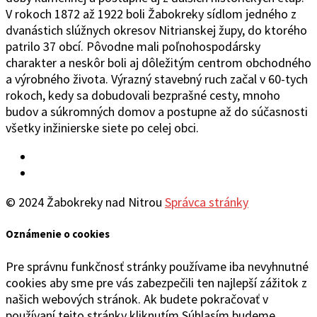
V rokoch 1872 až 1922 boli Žabokreky sídlom jedného z
dvanástich slúžnych okresov Nitrianskej župy, do ktorého
patrilo 37 obcí. Pôvodne mali poľnohospodársky
charakter a neskôr boli aj dôležitým centrom obchodného
a výrobného života. Výrazný stavebný ruch začal v 60-tych
rokoch, kedy sa dobudovali bezprašné cesty, mnoho
budov a súkromných domov a postupne až do súčasnosti
všetky inžinierske siete po celej obci.
Facebook
YouTube
© 2024 Žabokreky nad Nitrou
Správca stránky
Oznámenie o cookies
Pre správnu funkčnosť stránky používame iba nevyhnutné
cookies aby sme pre vás zabezpečili ten najlepší zážitok z
našich webových stránok. Ak budete pokračovať v
používaní tejto stránky kliknutím Súhlasím budeme