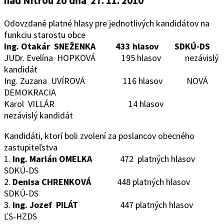
nad Nitrou
zo dňa 27. 11. 2010
Odovzdané platné hlasy pre jednotlivých kandidátov na
funkciu starostu obce
Ing. Otakár SNEŽENKA 433 hlasov SDKÚ-DS
JUDr. Evelína HOPKOVÁ 195 hlasov nezávislý
kandidát
Ing. Zuzana UVÍROVÁ 116 hlasov NOVÁ
DEMOKRACIA
Karol VILLÁR 14 hlasov
nezávislý kandidát
Kandidáti, ktorí boli zvolení za poslancov obecného
zastupiteľstva
1.
Ing. Marián OMELKA
472 platných hlasov
SDKÚ-DS
2.
Denisa CHRENKOVÁ
448 platných hlasov
SDKÚ-DS
3.
Ing. Jozef PILÁT
447 platných hlasov
ĽS-HZDS