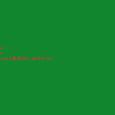
mi
u
obce Žabokreky nad Nitrou