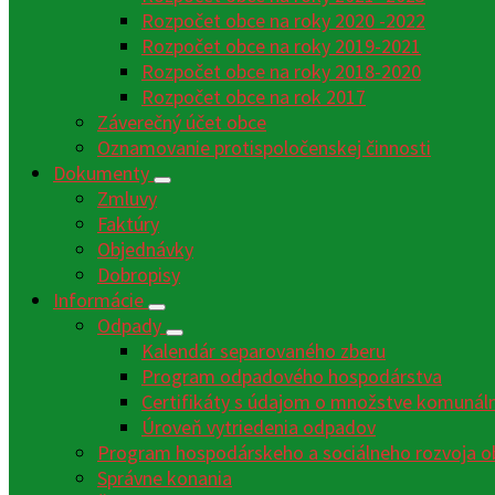
Rozpočet obce na roky 2020 -2022
Rozpočet obce na roky 2019-2021
Rozpočet obce na roky 2018-2020
Rozpočet obce na rok 2017
Záverečný účet obce
Oznamovanie protispoločenskej činnosti
Dokumenty
Zmluvy
Faktúry
Objednávky
Dobropisy
Informácie
Odpady
Kalendár separovaného zberu
Program odpadového hospodárstva
Certifikáty s údajom o množstve komunáln
Úroveň vytriedenia odpadov
Program hospodárskeho a sociálneho rozvoja o
Správne konania