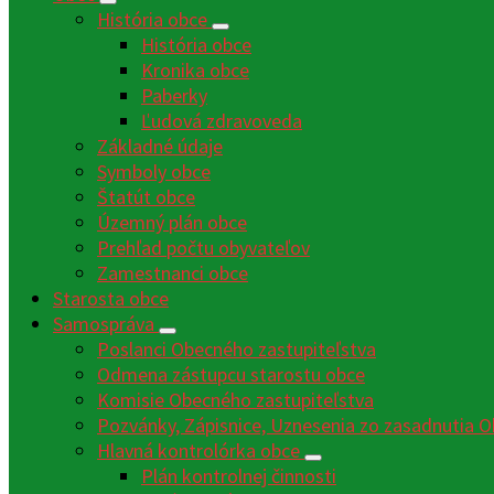
História obce
História obce
Kronika obce
Paberky
Ľudová zdravoveda
Základné údaje
Symboly obce
Štatút obce
Územný plán obce
Prehľad počtu obyvateľov
Zamestnanci obce
Starosta obce
Samospráva
Poslanci Obecného zastupiteľstva
Odmena zástupcu starostu obce
Komisie Obecného zastupiteľstva
Pozvánky, Zápisnice, Uznesenia zo zasadnutia O
Hlavná kontrolórka obce
Plán kontrolnej činnosti