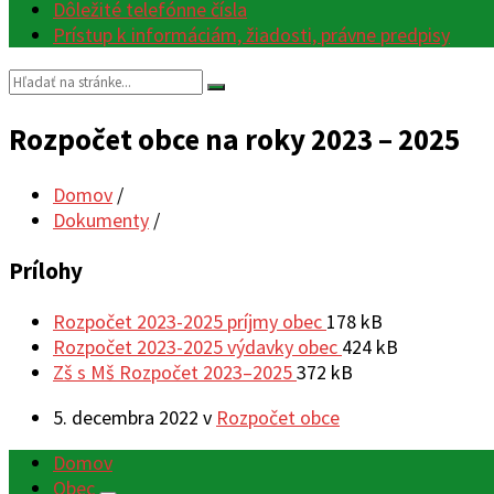
Dôležité telefónne čísla
Prístup k informáciám, žiadosti, právne predpisy
Vyhľadávanie:
Rozpočet obce na roky 2023 – 2025
Domov
/
Dokumenty
/
Prílohy
Prípona
Veľkosť
Rozpočet 2023-2025 príjmy obec
178 kB
súboru:
Prípona
súboru:
Veľkosť
Rozpočet 2023-2025 výdavky obec
424 kB
Prípona
pdf
súboru:
Veľkosť
súboru:
Zš s Mš Rozpočet 2023–2025
372 kB
súboru:
pdf
súboru:
5. decembra 2022
v
Rozpočet obce
pdf
Domov
Obec