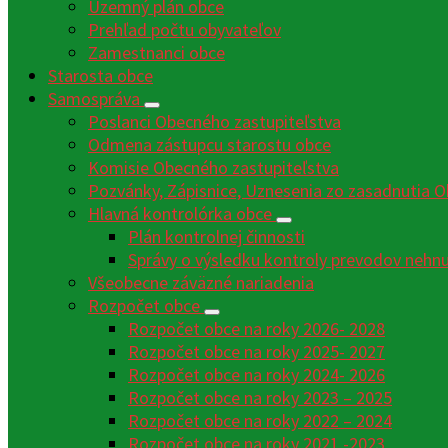
Územný plán obce
Prehľad počtu obyvateľov
Zamestnanci obce
Starosta obce
Samospráva
Poslanci Obecného zastupiteľstva
Odmena zástupcu starostu obce
Komisie Obecného zastupiteľstva
Pozvánky, Zápisnice, Uznesenia zo zasadnutia O
Hlavná kontrolórka obce
Plán kontrolnej činnosti
Správy o výsledku kontroly prevodov nehn
Všeobecne záväzné nariadenia
Rozpočet obce
Rozpočet obce na roky 2026- 2028
Rozpočet obce na roky 2025- 2027
Rozpočet obce na roky 2024- 2026
Rozpočet obce na roky 2023 – 2025
Rozpočet obce na roky 2022 – 2024
Rozpočet obce na roky 2021 -2023