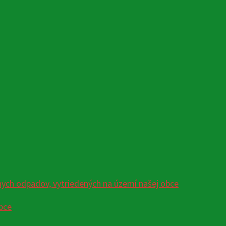
ych odpadov, vytriedených na území našej obce
bce