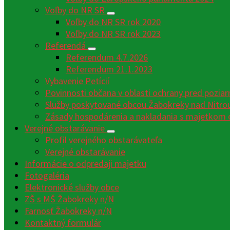
Voľby do NR SR
Voľby do NR SR rok 2020
Voľby do NR SR rok 2023
Referendá
Referendum 4.7.2026
Referendum 21.1.2023
Vybavenie Petícií
Povinnosti občana v oblasti ochrany pred poziar
Služby poskytované obcou Žabokreky nad Nitro
Zásady hospodárenia a nakladania s majetkom 
Verejné obstarávanie
Profil verejného obstarávateľa
Verejné obstarávanie
Informácie o odpredaji majetku
Fotogaléria
Elektronické služby obce
ZŠ s MŠ Žabokreky n/N
Farnosť Žabokreky n/N
Kontaktný formulár