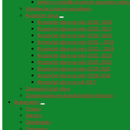
Správy o výsledku kontroly prevodov nehn
Všeobecne záväzné nariadenia
Rozpočet obce
Rozpočet obce na roky 2026- 2028
Rozpočet obce na roky 2025- 2027
Rozpočet obce na roky 2024- 2026
Rozpočet obce na roky 2023 – 2025
Rozpočet obce na roky 2022 – 2024
Rozpočet obce na roky 2021 -2023
Rozpočet obce na roky 2020 -2022
Rozpočet obce na roky 2019-2021
Rozpočet obce na roky 2018-2020
Rozpočet obce na rok 2017
Záverečný účet obce
Oznamovanie protispoločenskej činnosti
Dokumenty
Zmluvy
Faktúry
Objednávky
Dobropisy