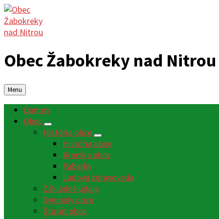
Obec Žabokreky nad Nitrou
Menu
Domov
Obec
História obce
História obce
Kronika obce
Paberky
Ľudová zdravoveda
Základné údaje
Symboly obce
Štatút obce