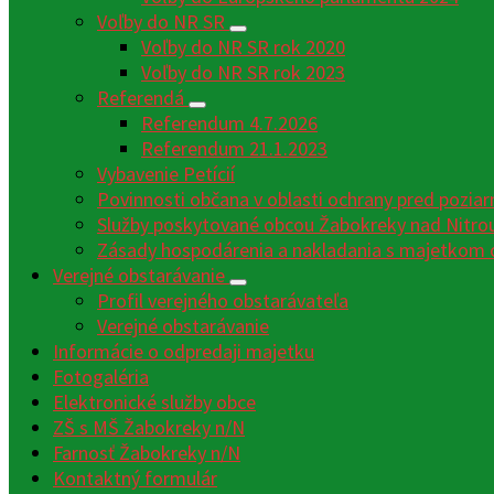
Voľby do NR SR
Voľby do NR SR rok 2020
Voľby do NR SR rok 2023
Referendá
Referendum 4.7.2026
Referendum 21.1.2023
Vybavenie Petícií
Povinnosti občana v oblasti ochrany pred poziar
Služby poskytované obcou Žabokreky nad Nitro
Zásady hospodárenia a nakladania s majetkom 
Verejné obstarávanie
Profil verejného obstarávateľa
Verejné obstarávanie
Informácie o odpredaji majetku
Fotogaléria
Elektronické služby obce
ZŠ s MŠ Žabokreky n/N
Farnosť Žabokreky n/N
Kontaktný formulár