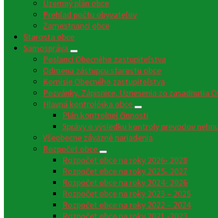
Územný plán obce
Prehľad počtu obyvateľov
Zamestnanci obce
Starosta obce
Samospráva
Poslanci Obecného zastupiteľstva
Odmena zástupcu starostu obce
Komisie Obecného zastupiteľstva
Pozvánky, Zápisnice, Uznesenia zo zasadnutia O
Hlavná kontrolórka obce
Plán kontrolnej činnosti
Správy o výsledku kontroly prevodov nehn
Všeobecne záväzné nariadenia
Rozpočet obce
Rozpočet obce na roky 2026- 2028
Rozpočet obce na roky 2025- 2027
Rozpočet obce na roky 2024- 2026
Rozpočet obce na roky 2023 – 2025
Rozpočet obce na roky 2022 – 2024
Rozpočet obce na roky 2021 -2023