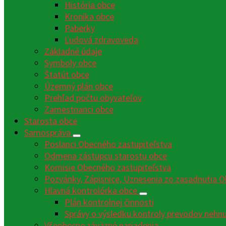
História obce
Kronika obce
Paberky
Ľudová zdravoveda
Základné údaje
Symboly obce
Štatút obce
Územný plán obce
Prehľad počtu obyvateľov
Zamestnanci obce
Starosta obce
Samospráva
Poslanci Obecného zastupiteľstva
Odmena zástupcu starostu obce
Komisie Obecného zastupiteľstva
Pozvánky, Zápisnice, Uznesenia zo zasadnutia O
Hlavná kontrolórka obce
Plán kontrolnej činnosti
Správy o výsledku kontroly prevodov nehn
Všeobecne záväzné nariadenia