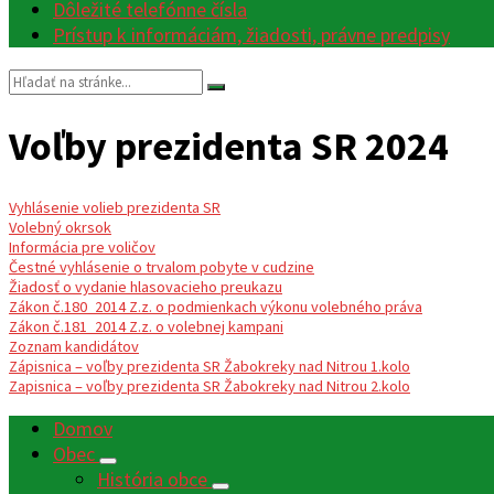
Dôležité telefónne čísla
Prístup k informáciám, žiadosti, právne predpisy
Vyhľadávanie:
Voľby prezidenta SR 2024
Vyhlásenie volieb prezidenta SR
Volebný okrsok
Informácia pre voličov
Čestné vyhlásenie o trvalom pobyte v cudzine
Žiadosť o vydanie hlasovacieho preukazu
Zákon č.180_2014 Z.z. o podmienkach výkonu volebného práva
Zákon č.181_2014 Z.z. o volebnej kampani
Zoznam kandidátov
Zápisnica – voľby prezidenta SR Žabokreky nad Nitrou 1.kolo
Zapisnica – voľby prezidenta SR Žabokreky nad Nitrou 2.kolo
Domov
Obec
História obce