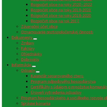
Rozpočet obce na roky 2020 -2022
Rozpočet obce na roky 2019-2021
Rozpočet obce na roky 2018-2020
Rozpočet obce na rok 2017
Záverečný účet obce
Oznamovanie protispoločenskej činnosti
Dokumenty
Zmluvy
Faktúry
Objednávky
Dobropisy
Informácie
Odpady
Kalendár separovaného zberu
Program odpadového hospodárstva
Certifikáty s údajom o množstve komunáln
Úroveň vytriedenia odpadov
Program hospodárskeho a sociálneho rozvoja o
Správne konania