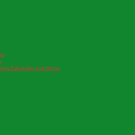
mi
u
obce Žabokreky nad Nitrou