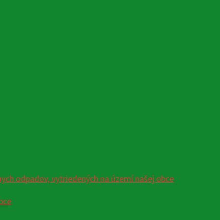
ych odpadov, vytriedených na území našej obce
bce