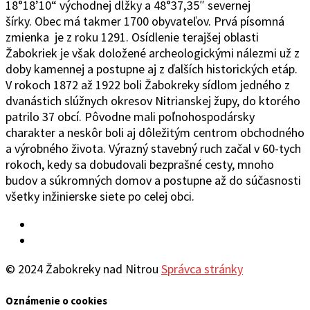
18°1
8’10“
východ
ne
j
d
ĺžky a 48°37
‚
35″ severnej
šírky.
Obec
má takmer 1700 obyvateľov. Prvá písomná
zmienka je z roku 1291. Osídlenie terajšej oblasti
Žabokriek je však doložené archeologickými nálezmi už z
doby kamennej a postupne aj z ďalších historických etáp.
V rokoch 1872 až 1922 boli Žabokreky sídlom jedného z
dvanástich slúžnych okresov Nitrianskej župy, do ktorého
patrilo 37 obcí. Pôvodne mali poľnohospodársky
charakter a neskôr boli aj dôležitým centrom obchodného
a výrobného života. Výrazný stavebný ruch začal v 60-tych
rokoch, kedy sa dobudovali bezprašné cesty, mnoho
budov a súkromných domov a postupne až do súčasnosti
všetky inžinierske siete po celej obci.
Facebook
YouTube
© 2024 Žabokreky nad Nitrou
Správca stránky
Oznámenie o cookies