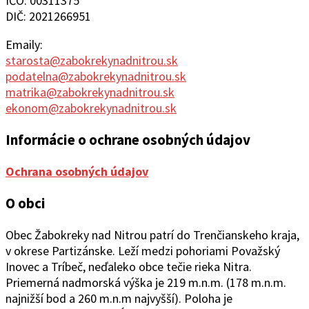
IČO: 00311375
DIČ: 2021266951
Emaily:
starosta@zabokrekynadnitrou.sk
podatelna@zabokrekynadnitrou.sk
matrika@zabokrekynadnitrou.sk
ekonom@zabokrekynadnitrou.sk
Informácie o ochrane osobných údajov
Ochrana osobných údajov
O obci
Obec Žabokreky nad Ni
trou patrí do Trenčianskeho kraja,
v okrese Partizánske. Leží medzi pohoriami Považský
Inovec a Tríbeč, neďaleko obce tečie rieka Nitra.
Priemerná nadmorská výška je 219 m.n.m. (178 m.n.m.
najnižší bod a 260 m.n.m najvyšší). Poloha je