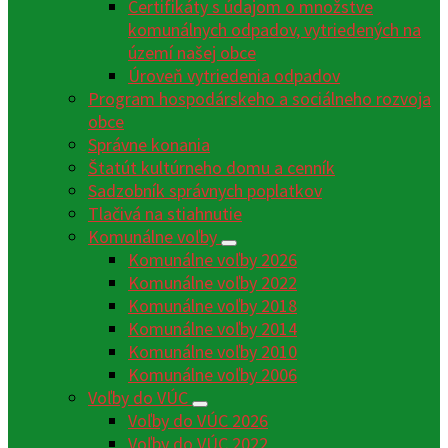
Certifikáty s údajom o množstve
komunálnych odpadov, vytriedených na
území našej obce
Úroveň vytriedenia odpadov
Program hospodárskeho a sociálneho rozvoja
obce
Správne konania
Štatút kultúrneho domu a cenník
Sadzobník správnych poplatkov
Tlačivá na stiahnutie
Komunálne voľby
Komunálne voľby 2026
Komunálne voľby 2022
Komunálne voľby 2018
Komunálne voľby 2014
Komunálne voľby 2010
Komunálne voľby 2006
Voľby do VÚC
Voľby do VÚC 2026
Voľby do VÚC 2022