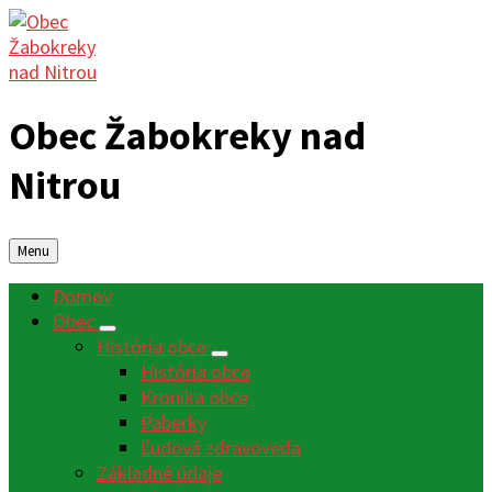
Obec Žabokreky nad
Nitrou
Menu
Domov
Obec
História obce
História obce
Kronika obce
Paberky
Ľudová zdravoveda
Základné údaje