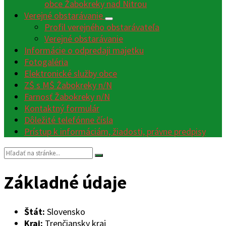
obce Žabokreky nad Nitrou
Verejné obstarávanie
Profil verejného obstarávateľa
Verejné obstarávanie
Informácie o odpredaji majetku
Fotogaléria
Elektronické služby obce
ZŠ s MŠ Žabokreky n/N
Farnosť Žabokreky n/N
Kontaktný formulár
Dôležité telefónne čísla
Prístup k informáciám, žiadosti, právne predpisy
Vyhľadávanie:
Základné údaje
Štát:
Slovensko
Kraj:
Trenčiansky kraj