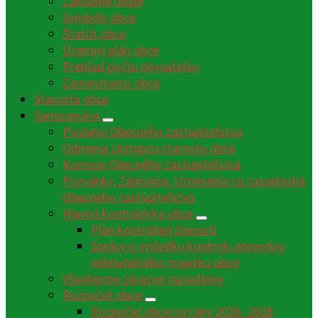
Základné údaje
Symboly obce
Štatút obce
Územný plán obce
Prehľad počtu obyvateľov
Zamestnanci obce
Starosta obce
Samospráva
Poslanci Obecného zastupiteľstva
Odmena zástupcu starostu obce
Komisie Obecného zastupiteľstva
Pozvánky, Zápisnice, Uznesenia zo zasadnutia
Obecného zastupiteľstva
Hlavná kontrolórka obce
Plán kontrolnej činnosti
Správy o výsledku kontroly prevodov
nehnuteľného majetku obce
Všeobecne záväzné nariadenia
Rozpočet obce
Rozpočet obce na roky 2026- 2028