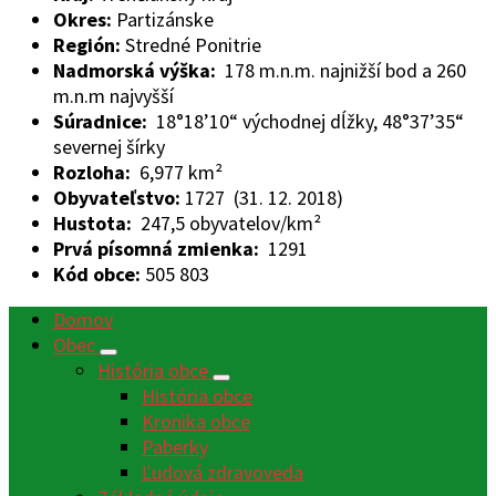
Okres:
Partizánske
Región:
Stredné Ponitrie
Nadmorská výška:
178 m.n.m. najnižší bod a 260
m.n.m najvyšší
Súradnice:
18°18’10“ východnej dĺžky, 48°37’35“
severnej šírky
Rozloha:
6,977 km²
Obyvateľstvo:
1727 (31. 12. 2018)
Hustota:
247,5 obyvatelov/km²
Prvá písomná zmienka:
1291
Kód obce:
505 803
Domov
Obec
História obce
História obce
Kronika obce
Paberky
Ľudová zdravoveda