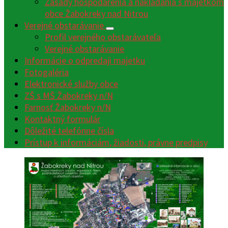
Zásady hospodárenia a nakladania s majetkom
obce Žabokreky nad Nitrou
Verejné obstarávanie
Profil verejného obstarávateľa
Verejné obstarávanie
Informácie o odpredaji majetku
Fotogaléria
Elektronické služby obce
ZŠ s MŠ Žabokreky n/N
Farnosť Žabokreky n/N
Kontaktný formulár
Dôležité telefónne čísla
Prístup k informáciám, žiadosti, právne predpisy