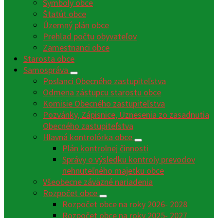
Symboly obce
Štatút obce
Územný plán obce
Prehľad počtu obyvateľov
Zamestnanci obce
Starosta obce
Samospráva
Poslanci Obecného zastupiteľstva
Odmena zástupcu starostu obce
Komisie Obecného zastupiteľstva
Pozvánky, Zápisnice, Uznesenia zo zasadnutia
Obecného zastupiteľstva
Hlavná kontrolórka obce
Plán kontrolnej činnosti
Správy o výsledku kontroly prevodov
nehnuteľného majetku obce
Všeobecne záväzné nariadenia
Rozpočet obce
Rozpočet obce na roky 2026- 2028
Rozpočet obce na roky 2025- 2027