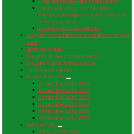
Program odpadového hospodárstva
Certifikáty s údajom o množstve
komunálnych odpadov, vytriedených na
území našej obce
Úroveň vytriedenia odpadov
Program hospodárskeho a sociálneho rozvoja
obce
Správne konania
Štatút kultúrneho domu a cenník
Sadzobník správnych poplatkov
Tlačivá na stiahnutie
Komunálne voľby
Komunálne voľby 2026
Komunálne voľby 2022
Komunálne voľby 2018
Komunálne voľby 2014
Komunálne voľby 2010
Komunálne voľby 2006
Voľby do VÚC
Voľby do VÚC 2026