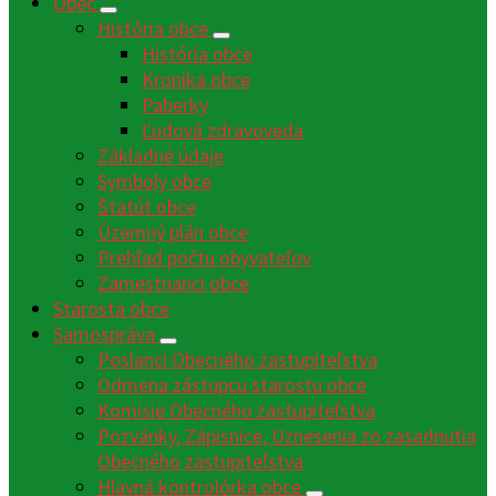
Obec
História obce
História obce
Kronika obce
Paberky
Ľudová zdravoveda
Základné údaje
Symboly obce
Štatút obce
Územný plán obce
Prehľad počtu obyvateľov
Zamestnanci obce
Starosta obce
Samospráva
Poslanci Obecného zastupiteľstva
Odmena zástupcu starostu obce
Komisie Obecného zastupiteľstva
Pozvánky, Zápisnice, Uznesenia zo zasadnutia
Obecného zastupiteľstva
Hlavná kontrolórka obce