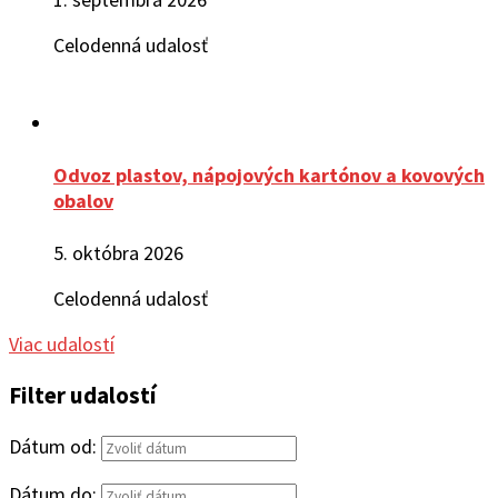
Celodenná udalosť
Odvoz plastov, nápojových kartónov a kovových
obalov
5. októbra 2026
Celodenná udalosť
Viac udalostí
Filter udalostí
Dátum od:
Dátum do: