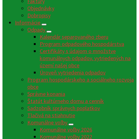
Faktúry
Objednávky
Dobropisy
Informácie
Odpady
Kalendár separovaného zberu
Program odpadového hospodárstva
Certifikáty s údajom o množstve
komunálnych odpadov, vytriedených na
území našej obce
Úroveň vytriedenia odpadov
Program hospodárskeho a sociálneho rozvoja
obce
Správne konania
Štatút kultúrneho domu a cenník
Sadzobník správnych poplatkov
Tlačivá na stiahnutie
Komunálne voľby
Komunálne voľby 2026
Komunálne voľby 2022