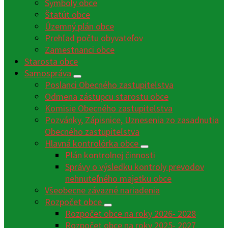
Symboly obce
Štatút obce
Územný plán obce
Prehľad počtu obyvateľov
Zamestnanci obce
Starosta obce
Samospráva
Poslanci Obecného zastupiteľstva
Odmena zástupcu starostu obce
Komisie Obecného zastupiteľstva
Pozvánky, Zápisnice, Uznesenia zo zasadnutia
Obecného zastupiteľstva
Hlavná kontrolórka obce
Plán kontrolnej činnosti
Správy o výsledku kontroly prevodov
nehnuteľného majetku obce
Všeobecne záväzné nariadenia
Rozpočet obce
Rozpočet obce na roky 2026- 2028
Rozpočet obce na roky 2025- 2027