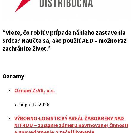
“Viete, čo robiť v prípade náhleho zastavenia
srdca? Naučte sa, ako použiť AED – možno raz
zachránite život.”
Oznamy
Oznam ZsVS, a.s.
7. augusta 2026
VÝROBNO-LOGISTICKÝ AREÁL ŽABOKREKY NAD
NITROU – zaslanie zámeru navrhovanej činnosti
a upovedomenie o začatí konania