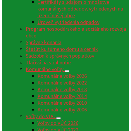
Certifikáty s údajom o množstve
komunálnych odpadov, vytriedených na
území našej obce
Úroveň vytriedenia odpadov
Program hospodárskeho a sociálneho rozvoja
obce
Správne konania
Štatút kultúrneho domu a cenník
Sadzobník správnych poplatkov
Tlačivá na stiahnutie
Komunálne voľby
Komunálne voľby 2026
Komunálne voľby 2022
Komunálne voľby 2018
Komunálne voľby 2014
Komunálne voľby 2010
Komunálne voľby 2006
Voľby do VÚC
Voľby do VÚC 2026
Voľby do VÚC 2022