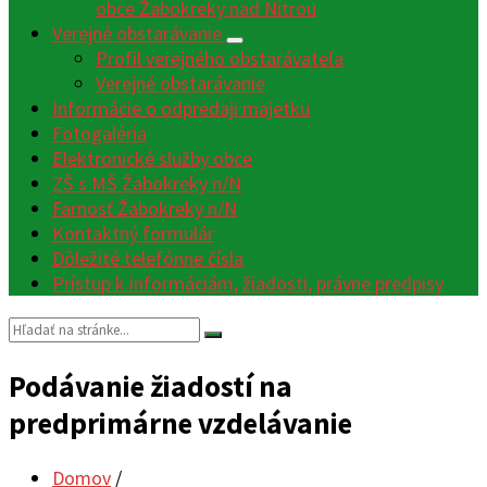
obce Žabokreky nad Nitrou
Verejné obstarávanie
Profil verejného obstarávateľa
Verejné obstarávanie
Informácie o odpredaji majetku
Fotogaléria
Elektronické služby obce
ZŠ s MŠ Žabokreky n/N
Farnosť Žabokreky n/N
Kontaktný formulár
Dôležité telefónne čísla
Prístup k informáciám, žiadosti, právne predpisy
Vyhľadávanie:
Podávanie žiadostí na
predprimárne vzdelávanie
Domov
/