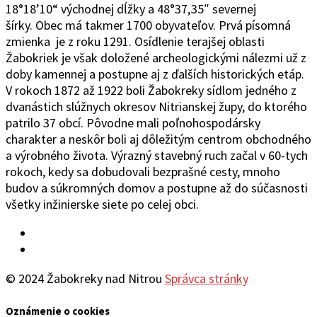
18°1
8’10“
východ
ne
j
d
ĺžky a 48°37
‚
35″ severnej
šírky.
Obec
má takmer 1700 obyvateľov. Prvá písomná
zmienka je z roku 1291. Osídlenie terajšej oblasti
Žabokriek je však doložené archeologickými nálezmi už z
doby kamennej a postupne aj z ďalších historických etáp.
V rokoch 1872 až 1922 boli Žabokreky sídlom jedného z
dvanástich slúžnych okresov Nitrianskej župy, do ktorého
patrilo 37 obcí. Pôvodne mali poľnohospodársky
charakter a neskôr boli aj dôležitým centrom obchodného
a výrobného života. Výrazný stavebný ruch začal v 60-tych
rokoch, kedy sa dobudovali bezprašné cesty, mnoho
budov a súkromných domov a postupne až do súčasnosti
všetky inžinierske siete po celej obci.
Facebook
YouTube
© 2024 Žabokreky nad Nitrou
Správca stránky
Oznámenie o cookies