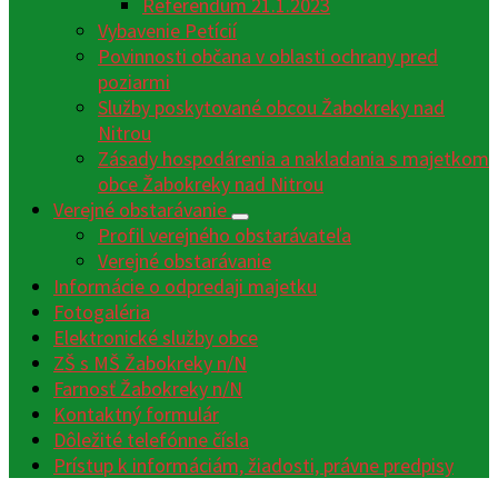
Referendum 21.1.2023
Vybavenie Petícií
Povinnosti občana v oblasti ochrany pred
poziarmi
Služby poskytované obcou Žabokreky nad
Nitrou
Zásady hospodárenia a nakladania s majetkom
obce Žabokreky nad Nitrou
Verejné obstarávanie
Profil verejného obstarávateľa
Verejné obstarávanie
Informácie o odpredaji majetku
Fotogaléria
Elektronické služby obce
ZŠ s MŠ Žabokreky n/N
Farnosť Žabokreky n/N
Kontaktný formulár
Dôležité telefónne čísla
Prístup k informáciám, žiadosti, právne predpisy