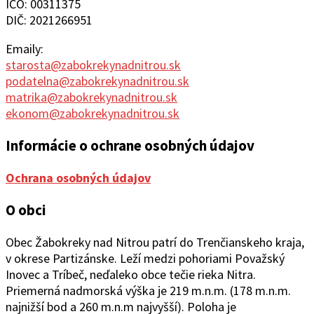
IČO: 00311375
DIČ: 2021266951
Emaily:
starosta@zabokrekynadnitrou.sk
podatelna@zabokrekynadnitrou.sk
matrika@zabokrekynadnitrou.sk
ekonom@zabokrekynadnitrou.sk
Informácie o ochrane osobných údajov
Ochrana osobných údajov
O obci
Obec Žabokreky nad Ni
trou patrí do Trenčianskeho kraja,
v okrese Partizánske. Leží medzi pohoriami Považský
Inovec a Tríbeč, neďaleko obce tečie rieka Nitra.
Priemerná nadmorská výška je 219 m.n.m. (178 m.n.m.
najnižší bod a 260 m.n.m najvyšší). Poloha je