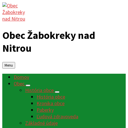
Obec Žabokreky nad
Nitrou
Menu
Domov
Obec
História obce
História obce
Kronika obce
Paberky
Ľudová zdravoveda
Základné údaje