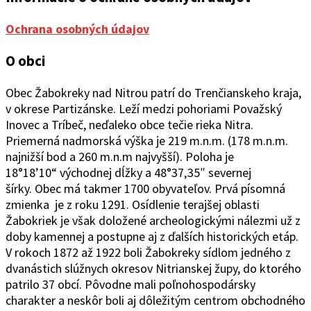
Ochrana osobných údajov
O obci
Obec Žabokreky nad Ni
trou patrí do Trenčianskeho kraja,
v okrese Partizánske. Leží medzi pohoriami Považský
Inovec a Tríbeč, neďaleko obce tečie rieka Nitra.
Priemerná nadmorská výška je 219 m.n.m. (178 m.n.m.
najnižší bod a 260 m.n.m najvyšší). Poloha je
18°1
8’10“
východ
ne
j
d
ĺžky a 48°37
‚
35″ severnej
šírky.
Obec
má takmer 1700 obyvateľov. Prvá písomná
zmienka je z roku 1291. Osídlenie terajšej oblasti
Žabokriek je však doložené archeologickými nálezmi už z
doby kamennej a postupne aj z ďalších historických etáp.
V rokoch 1872 až 1922 boli Žabokreky sídlom jedného z
dvanástich slúžnych okresov Nitrianskej župy, do ktorého
patrilo 37 obcí. Pôvodne mali poľnohospodársky
charakter a neskôr boli aj dôležitým centrom obchodného