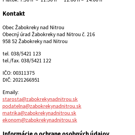
Kontakt
Obec Žabokreky nad Nitrou
Obecný úrad Žabokreky nad Nitrou č. 216
958 52 Žabokreky nad Nitrou
tel. 038/5421 123
tel./fax. 038/5421 122
IČO: 00311375
DIČ: 2021266951
Emaily:
starosta@zabokrekynadnitrou.sk
podatelna@zabokrekynadnitrou.sk
matrika@zabokrekynadnitrou.sk
ekonom@zabokrekynadnitrou.sk
Informácie o ochrane osobných údajov