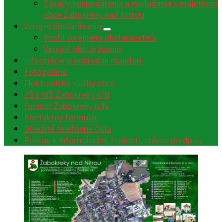
Zásady hospodárenia a nakladania s majetkom
obce Žabokreky nad Nitrou
Verejné obstarávanie
Profil verejného obstarávateľa
Verejné obstarávanie
Informácie o odpredaji majetku
Fotogaléria
Elektronické služby obce
ZŠ s MŠ Žabokreky n/N
Farnosť Žabokreky n/N
Kontaktný formulár
Dôležité telefónne čísla
Prístup k informáciám, žiadosti, právne predpisy