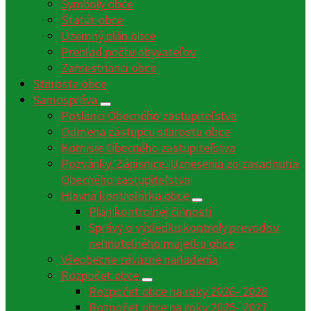
Symboly obce
Štatút obce
Územný plán obce
Prehľad počtu obyvateľov
Zamestnanci obce
Starosta obce
Samospráva
Poslanci Obecného zastupiteľstva
Odmena zástupcu starostu obce
Komisie Obecného zastupiteľstva
Pozvánky, Zápisnice, Uznesenia zo zasadnutia
Obecného zastupiteľstva
Hlavná kontrolórka obce
Plán kontrolnej činnosti
Správy o výsledku kontroly prevodov
nehnuteľného majetku obce
Všeobecne záväzné nariadenia
Rozpočet obce
Rozpočet obce na roky 2026- 2028
Rozpočet obce na roky 2025- 2027