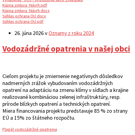
Kúpna zmluva_Návrh pdf
Kúpna zmluva_Návrh docx
Súhlas ochrana OU docx
Súhlas ochrana OU pdf
26. júna 2026
v
Oznamy z roku 2024
Vodozádržné opatrenia v našej obci
Cieľom projektu je zmiernenie negatívnych dôsledkov
nadmerných zrážok vybudovaním vodozádržných
opatrení na adaptáciu na zmenu klímy v sídlach a krajine
realizované kombináciou zelenej infraštruktúry, resp.
prírode blízkych opatrení a technických opatrení.
Miera financovania projektu predstavuje 85 % zo strany
EÚ a 15% zo štátneho rozpočtu.
Plagát vodozádržné opatrenia