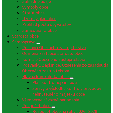
Základné údaje
Symboly obce
Štatút obce
Územný plán obce
Prehľad počtu obyvateľov
Zamestnanci obce
Starosta obce
Samospráva
Poslanci Obecného zastupiteľstva
Odmena zástupcu starostu obce
Komisie Obecného zastupiteľstva
Pozvánky, Zápisnice, Uznesenia zo zasadnutia
Obecného zastupiteľstva
Hlavná kontrolórka obce
Plán kontrolnej činnosti
Správy o výsledku kontroly prevodov
nehnuteľného majetku obce
Všeobecne záväzné nariadenia
Rozpočet obce
Rozpočet obce na roky 2026- 2028