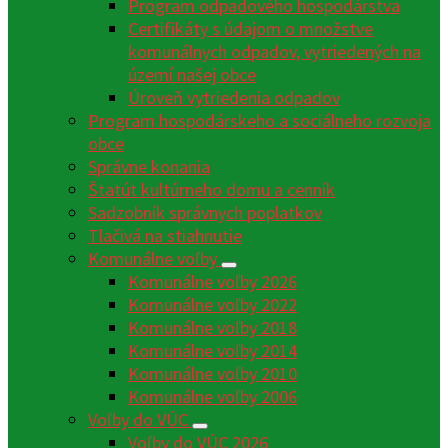
Program odpadového hospodárstva
Certifikáty s údajom o množstve
komunálnych odpadov, vytriedených na
území našej obce
Úroveň vytriedenia odpadov
Program hospodárskeho a sociálneho rozvoja
obce
Správne konania
Štatút kultúrneho domu a cenník
Sadzobník správnych poplatkov
Tlačivá na stiahnutie
Komunálne voľby
Komunálne voľby 2026
Komunálne voľby 2022
Komunálne voľby 2018
Komunálne voľby 2014
Komunálne voľby 2010
Komunálne voľby 2006
Voľby do VÚC
Voľby do VÚC 2026