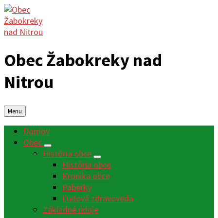
Obec Žabokreky nad
Nitrou
Menu
Domov
Obec
História obce
História obce
Kronika obce
Paberky
Ľudová zdravoveda
Základné údaje