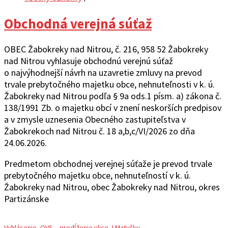
Obchodná verejná súťaž
OBEC Žabokreky nad Nitrou, č. 216, 958 52 Žabokreky
nad Nitrou vyhlasuje obchodnú verejnú súťaž
o najvýhodnejší návrh na uzavretie zmluvy na prevod
trvale prebytočného majetku obce, nehnuteľnosti v k. ú.
Žabokreky nad Nitrou podľa § 9a ods.1 písm. a) zákona č.
138/1991 Zb. o majetku obcí v znení neskorších predpisov
a v zmysle uznesenia Obecného zastupiteľstva v
Žabokrekoch nad Nitrou č. 18 a,b,c/VI/2026 zo dňa
24.06.2026.
Predmetom obchodnej verejnej súťaže je prevod trvale
prebytočného majetku obce, nehnuteľností v k. ú.
Žabokreky nad Nitrou, obec Žabokreky nad Nitrou, okres
Partizánske
Vyhlásenie_OVS – predĺženie ulice J.Matušku