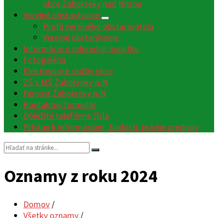
obce Žabokreky nad Nitrou
Verejné obstarávanie
Profil verejného obstarávateľa
Verejné obstarávanie
Informácie o odpredaji majetku
Fotogaléria
Elektronické služby obce
ZŠ s MŠ Žabokreky n/N
Farnosť Žabokreky n/N
Kontaktný formulár
Dôležité telefónne čísla
Prístup k informáciám, žiadosti, právne predpisy
Vyhľadávanie:
Oznamy z roku 2024
Domov
/
Všetky oznamy
/