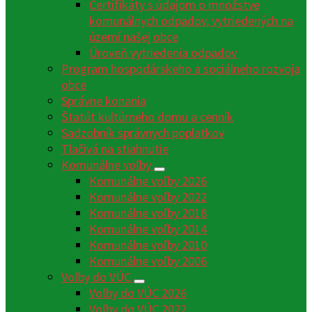
Certifikáty s údajom o množstve
komunálnych odpadov, vytriedených na
území našej obce
Úroveň vytriedenia odpadov
Program hospodárskeho a sociálneho rozvoja
obce
Správne konania
Štatút kultúrneho domu a cenník
Sadzobník správnych poplatkov
Tlačivá na stiahnutie
Komunálne voľby
Komunálne voľby 2026
Komunálne voľby 2022
Komunálne voľby 2018
Komunálne voľby 2014
Komunálne voľby 2010
Komunálne voľby 2006
Voľby do VÚC
Voľby do VÚC 2026
Voľby do VÚC 2022