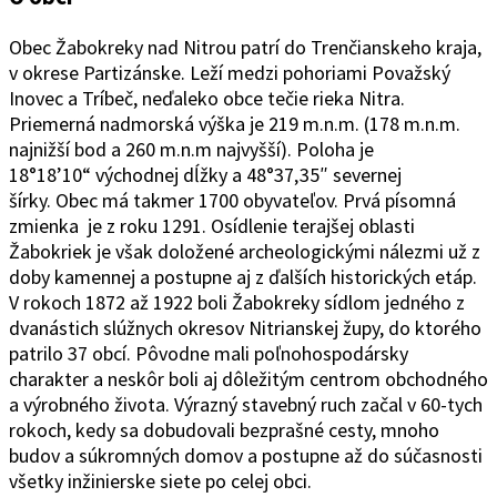
Obec Žabokreky nad Ni
trou patrí do Trenčianskeho kraja,
v okrese Partizánske. Leží medzi pohoriami Považský
Inovec a Tríbeč, neďaleko obce tečie rieka Nitra.
Priemerná nadmorská výška je 219 m.n.m. (178 m.n.m.
najnižší bod a 260 m.n.m najvyšší). Poloha je
18°1
8’10“
východ
ne
j
d
ĺžky a 48°37
‚
35″ severnej
šírky.
Obec
má takmer 1700 obyvateľov. Prvá písomná
zmienka je z roku 1291. Osídlenie terajšej oblasti
Žabokriek je však doložené archeologickými nálezmi už z
doby kamennej a postupne aj z ďalších historických etáp.
V rokoch 1872 až 1922 boli Žabokreky sídlom jedného z
dvanástich slúžnych okresov Nitrianskej župy, do ktorého
patrilo 37 obcí. Pôvodne mali poľnohospodársky
charakter a neskôr boli aj dôležitým centrom obchodného
a výrobného života. Výrazný stavebný ruch začal v 60-tych
rokoch, kedy sa dobudovali bezprašné cesty, mnoho
budov a súkromných domov a postupne až do súčasnosti
všetky inžinierske siete po celej obci.