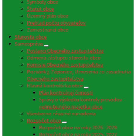
Symboly obce
Štatút obce
Územný plán obce
Prehľad počtu obyvateľov
Zamestnanci obce
Starosta obce
Samospráva
Poslanci Obecného zastupiteľstva
Odmena zástupcu starostu obce
Komisie Obecného zastupiteľstva
Pozvánky, Zápisnice, Uznesenia zo zasadnutia
Obecného zastupiteľstva
Hlavná kontrolórka obce
Plán kontrolnej činnosti
Správy o výsledku kontroly prevodov
nehnuteľného majetku obce
Všeobecne záväzné nariadenia
Rozpočet obce
Rozpočet obce na roky 2026- 2028
Rozpočet obce na roky 2025- 2027