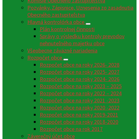
Komisie Obecného zastupiteľstva
Pozvánky, Zápisnice, Uznesenia zo zasadnutia
Obecného zastupiteľstva
Hlavná kontrolórka obce
Plán kontrolnej činnosti
Správy o výsledku kontroly prevodov
nehnuteľného majetku obce
Všeobecne záväzné nariadenia
Rozpočet obce
Rozpočet obce na roky 2026- 2028
Rozpočet obce na roky 2025- 2027
Rozpočet obce na roky 2024- 2026
Rozpočet obce na roky 2023 – 2025
Rozpočet obce na roky 2022 – 2024
Rozpočet obce na roky 2021 -2023
Rozpočet obce na roky 2020 -2022
Rozpočet obce na roky 2019-2021
Rozpočet obce na roky 2018-2020
Rozpočet obce na rok 2017
Záverečný účet obce