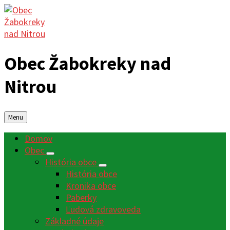
Obec Žabokreky nad
Nitrou
Menu
Domov
Obec
História obce
História obce
Kronika obce
Paberky
Ľudová zdravoveda
Základné údaje