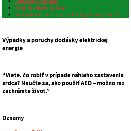
Kontaktný formulár
Dôležité telefónne čísla
Prístup k informáciám, žiadosti, právne predpisy
Výpadky a poruchy dodávky elektrickej
energie
“Viete, čo robiť v prípade náhleho zastavenia
srdca? Naučte sa, ako použiť AED – možno raz
zachránite život.”
Oznamy