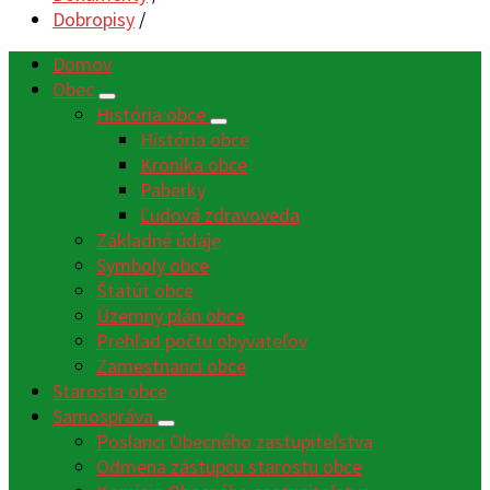
Dobropisy
/
Domov
Obec
História obce
História obce
Kronika obce
Paberky
Ľudová zdravoveda
Základné údaje
Symboly obce
Štatút obce
Územný plán obce
Prehľad počtu obyvateľov
Zamestnanci obce
Starosta obce
Samospráva
Poslanci Obecného zastupiteľstva
Odmena zástupcu starostu obce