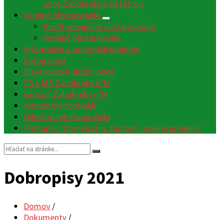
obce Žabokreky nad Nitrou
Verejné obstarávanie
Profil verejného obstarávateľa
Verejné obstarávanie
Informácie o odpredaji majetku
Fotogaléria
Elektronické služby obce
ZŠ s MŠ Žabokreky n/N
Farnosť Žabokreky n/N
Kontaktný formulár
Dôležité telefónne čísla
Prístup k informáciám, žiadosti, právne predpisy
Vyhľadávanie:
Dobropisy 2021
Domov
/
Dokumenty
/