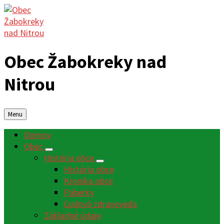
Obec Žabokreky nad
Nitrou
Menu
Domov
Obec
História obce
História obce
Kronika obce
Paberky
Ľudová zdravoveda
Základné údaje