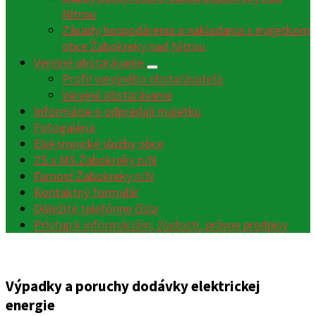
Nitrou
Zásady hospodárenia a nakladania s majetkom
obce Žabokreky nad Nitrou
Verejné obstarávanie
Profil verejného obstarávateľa
Verejné obstarávanie
Informácie o odpredaji majetku
Fotogaléria
Elektronické služby obce
ZŠ s MŠ Žabokreky n/N
Farnosť Žabokreky n/N
Kontaktný formulár
Dôležité telefónne čísla
Prístup k informáciám, žiadosti, právne predpisy
Výpadky a poruchy dodávky elektrickej
energie