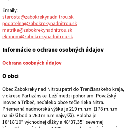
Emaily:
starosta@zabokrekynadnitrou.sk
podatelna@zabokrekynadnitrou.sk
matrika@zabokrekynadnitrou.sk
ekonom@zabokrekynadnitrou.sk
Informácie o ochrane osobných údajov
Ochrana osobných údajov
O obci
Obec Žabokreky nad Ni
trou patrí do Trenčianskeho kraja,
v okrese Partizánske. Leží medzi pohoriami Považský
Inovec a Tríbeč, neďaleko obce tečie rieka Nitra.
Priemerná nadmorská výška je 219 m.n.m. (178 m.n.m.
najnižší bod a 260 m.n.m najvyšší). Poloha je
18°1
8’10“
východ
ne
j
d
ĺžky a 48°37
‚
35″ severnej