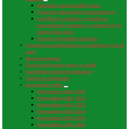
Kalendár separovaného zberu
Program odpadového hospodárstva
Certifikáty s údajom o množstve
komunálnych odpadov, vytriedených na
území našej obce
Úroveň vytriedenia odpadov
Program hospodárskeho a sociálneho rozvoja
obce
Správne konania
Štatút kultúrneho domu a cenník
Sadzobník správnych poplatkov
Tlačivá na stiahnutie
Komunálne voľby
Komunálne voľby 2026
Komunálne voľby 2022
Komunálne voľby 2018
Komunálne voľby 2014
Komunálne voľby 2010
Komunálne voľby 2006