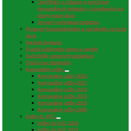
Certifikáty s údajom o množstve
komunálnych odpadov, vytriedených na
území našej obce
Úroveň vytriedenia odpadov
Program hospodárskeho a sociálneho rozvoja
obce
Správne konania
Štatút kultúrneho domu a cenník
Sadzobník správnych poplatkov
Tlačivá na stiahnutie
Komunálne voľby
Komunálne voľby 2026
Komunálne voľby 2022
Komunálne voľby 2018
Komunálne voľby 2014
Komunálne voľby 2010
Komunálne voľby 2006
Voľby do VÚC
Voľby do VÚC 2026
Voľby do VÚC 2022