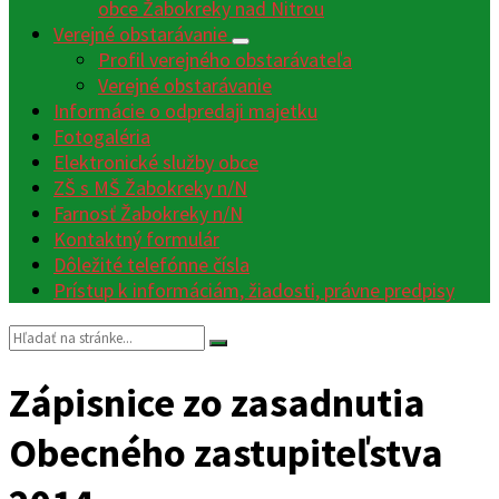
obce Žabokreky nad Nitrou
Verejné obstarávanie
Profil verejného obstarávateľa
Verejné obstarávanie
Informácie o odpredaji majetku
Fotogaléria
Elektronické služby obce
ZŠ s MŠ Žabokreky n/N
Farnosť Žabokreky n/N
Kontaktný formulár
Dôležité telefónne čísla
Prístup k informáciám, žiadosti, právne predpisy
Vyhľadávanie:
Zápisnice zo zasadnutia
Obecného zastupiteľstva