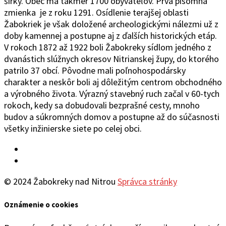
šírky.
Obec
má takmer 1700 obyvateľov. Prvá písomná
zmienka je z roku 1291. Osídlenie terajšej oblasti
Žabokriek je však doložené archeologickými nálezmi už z
doby kamennej a postupne aj z ďalších historických etáp.
V rokoch 1872 až 1922 boli Žabokreky sídlom jedného z
dvanástich slúžnych okresov Nitrianskej župy, do ktorého
patrilo 37 obcí. Pôvodne mali poľnohospodársky
charakter a neskôr boli aj dôležitým centrom obchodného
a výrobného života. Výrazný stavebný ruch začal v 60-tych
rokoch, kedy sa dobudovali bezprašné cesty, mnoho
budov a súkromných domov a postupne až do súčasnosti
všetky inžinierske siete po celej obci.
Facebook
YouTube
© 2024 Žabokreky nad Nitrou
Správca stránky
Oznámenie o cookies