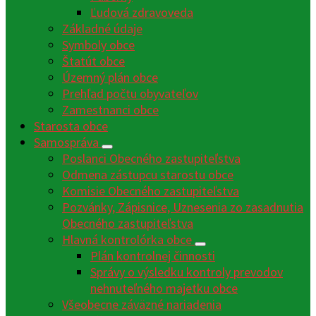
Ľudová zdravoveda
Základné údaje
Symboly obce
Štatút obce
Územný plán obce
Prehľad počtu obyvateľov
Zamestnanci obce
Starosta obce
Samospráva
Poslanci Obecného zastupiteľstva
Odmena zástupcu starostu obce
Komisie Obecného zastupiteľstva
Pozvánky, Zápisnice, Uznesenia zo zasadnutia
Obecného zastupiteľstva
Hlavná kontrolórka obce
Plán kontrolnej činnosti
Správy o výsledku kontroly prevodov
nehnuteľného majetku obce
Všeobecne záväzné nariadenia