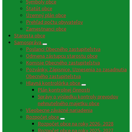
Symboly obce
Štatút obce
Územný plán obce
Prehľad počtu obyvateľov
Zamestnanci obce
Starosta obce
Samospráva
Poslanci Obecného zastupiteľstva
Odmena zástupcu starostu obce
Komisie Obecného zastupiteľstva
Pozvánky, Zápisnice, Uznesenia zo zasadnutia
Obecného zastupiteľstva
Hlavná kontrolórka obce
Plán kontrolnej činnosti
Správy o výsledku kontroly prevodov
nehnuteľného majetku obce
Všeobecne záväzné nariadenia
Rozpočet obce
Rozpočet obce na roky 2026- 2028
Rozpočet obce na roky 2025- 2027