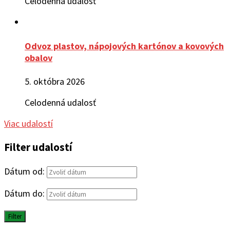
Celodenná udalosť
Odvoz plastov, nápojových kartónov a kovových
obalov
5. októbra 2026
Celodenná udalosť
Viac udalostí
Filter udalostí
Dátum od:
Dátum do:
Filter