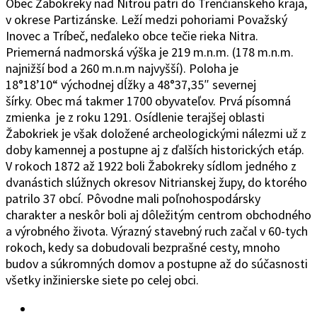
Obec Žabokreky nad Ni
trou patrí do Trenčianskeho kraja,
v okrese Partizánske. Leží medzi pohoriami Považský
Inovec a Tríbeč, neďaleko obce tečie rieka Nitra.
Priemerná nadmorská výška je 219 m.n.m. (178 m.n.m.
najnižší bod a 260 m.n.m najvyšší). Poloha je
18°1
8’10“
východ
ne
j
d
ĺžky a 48°37
‚
35″ severnej
šírky.
Obec
má takmer 1700 obyvateľov. Prvá písomná
zmienka je z roku 1291. Osídlenie terajšej oblasti
Žabokriek je však doložené archeologickými nálezmi už z
doby kamennej a postupne aj z ďalších historických etáp.
V rokoch 1872 až 1922 boli Žabokreky sídlom jedného z
dvanástich slúžnych okresov Nitrianskej župy, do ktorého
patrilo 37 obcí. Pôvodne mali poľnohospodársky
charakter a neskôr boli aj dôležitým centrom obchodného
a výrobného života. Výrazný stavebný ruch začal v 60-tych
rokoch, kedy sa dobudovali bezprašné cesty, mnoho
budov a súkromných domov a postupne až do súčasnosti
všetky inžinierske siete po celej obci.
Facebook