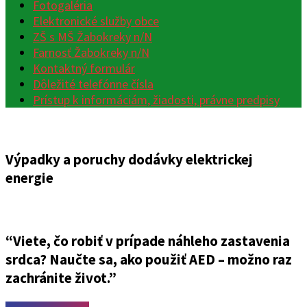
Fotogaléria
Elektronické služby obce
ZŠ s MŠ Žabokreky n/N
Farnosť Žabokreky n/N
Kontaktný formulár
Dôležité telefónne čísla
Prístup k informáciám, žiadosti, právne predpisy
Výpadky a poruchy dodávky elektrickej
energie
“Viete, čo robiť v prípade náhleho zastavenia
srdca? Naučte sa, ako použiť AED – možno raz
zachránite život.”