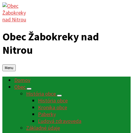
Obec Žabokreky nad
Nitrou
Menu
Domov
Obec
História obce
História obce
Kronika obce
Paberky
Ľudová zdravoveda
Základné údaje