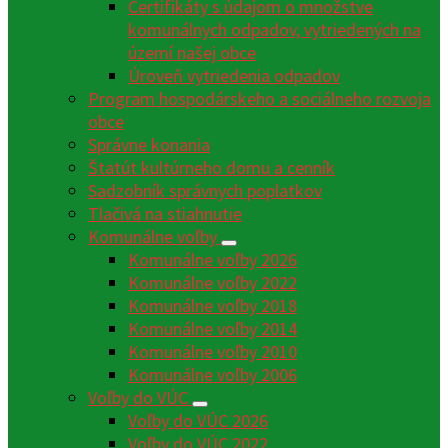
Certifikáty s údajom o množstve
komunálnych odpadov, vytriedených na
území našej obce
Úroveň vytriedenia odpadov
Program hospodárskeho a sociálneho rozvoja
obce
Správne konania
Štatút kultúrneho domu a cenník
Sadzobník správnych poplatkov
Tlačivá na stiahnutie
Komunálne voľby
Komunálne voľby 2026
Komunálne voľby 2022
Komunálne voľby 2018
Komunálne voľby 2014
Komunálne voľby 2010
Komunálne voľby 2006
Voľby do VÚC
Voľby do VÚC 2026
Voľby do VÚC 2022