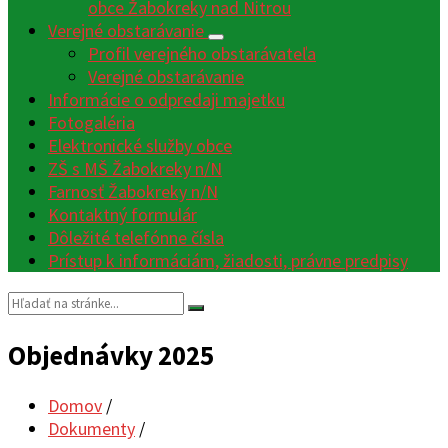
obce Žabokreky nad Nitrou
Verejné obstarávanie
Profil verejného obstarávateľa
Verejné obstarávanie
Informácie o odpredaji majetku
Fotogaléria
Elektronické služby obce
ZŠ s MŠ Žabokreky n/N
Farnosť Žabokreky n/N
Kontaktný formulár
Dôležité telefónne čísla
Prístup k informáciám, žiadosti, právne predpisy
Vyhľadávanie:
Objednávky 2025
Domov
/
Dokumenty
/