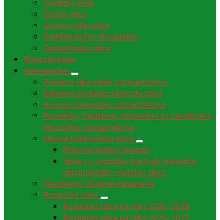
Symboly obce
Štatút obce
Územný plán obce
Prehľad počtu obyvateľov
Zamestnanci obce
Starosta obce
Samospráva
Poslanci Obecného zastupiteľstva
Odmena zástupcu starostu obce
Komisie Obecného zastupiteľstva
Pozvánky, Zápisnice, Uznesenia zo zasadnutia
Obecného zastupiteľstva
Hlavná kontrolórka obce
Plán kontrolnej činnosti
Správy o výsledku kontroly prevodov
nehnuteľného majetku obce
Všeobecne záväzné nariadenia
Rozpočet obce
Rozpočet obce na roky 2026- 2028
Rozpočet obce na roky 2025- 2027