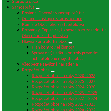
Starosta obce
Samospráva
Poslanci Obecného zastupiteľstva
Odmena zástupcu starostu obce
Komisie Obecného zastupiteľstva
Pozvánky, Zápisnice, Uznesenia zo zasadnutia
Obecného zastupiteľstva
Hlavná kontrolórka obce
Plán kontrolnej činnosti
Správy o výsledku kontroly prevodov
nehnuteľného majetku obce
Všeobecne záväzné nariadenia
Rozpočet obce
Rozpočet obce na roky 2026- 2028
Rozpočet obce na roky 2025- 2027
Rozpočet obce na roky 2024- 2026
Rozpočet obce na roky 2023 – 2025
Rozpočet obce na roky 2022 – 2024
Rozpočet obce na roky 2021 -2023
Rozpočet obce na roky 2020 -2022