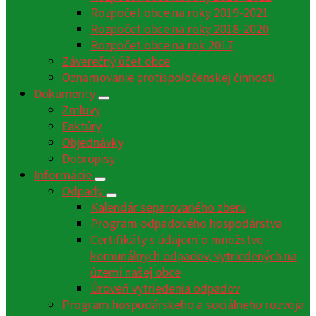
Rozpočet obce na roky 2019-2021
Rozpočet obce na roky 2018-2020
Rozpočet obce na rok 2017
Záverečný účet obce
Oznamovanie protispoločenskej činnosti
Dokumenty
Zmluvy
Faktúry
Objednávky
Dobropisy
Informácie
Odpady
Kalendár separovaného zberu
Program odpadového hospodárstva
Certifikáty s údajom o množstve
komunálnych odpadov, vytriedených na
území našej obce
Úroveň vytriedenia odpadov
Program hospodárskeho a sociálneho rozvoja