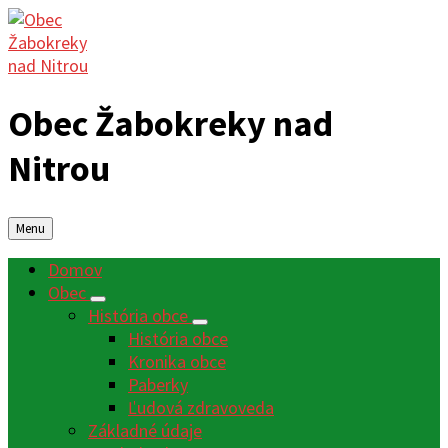
Obec Žabokreky nad
Nitrou
Menu
Domov
Obec
História obce
História obce
Kronika obce
Paberky
Ľudová zdravoveda
Základné údaje