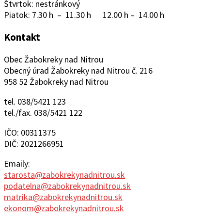
Štvrtok: nestránkový
Piatok: 7.30 h – 11.30 h 12.00 h – 14.00 h
Kontakt
Obec Žabokreky nad Nitrou
Obecný úrad Žabokreky nad Nitrou č. 216
958 52 Žabokreky nad Nitrou
tel. 038/5421 123
tel./fax. 038/5421 122
IČO: 00311375
DIČ: 2021266951
Emaily:
starosta@zabokrekynadnitrou.sk
podatelna@zabokrekynadnitrou.sk
matrika@zabokrekynadnitrou.sk
ekonom@zabokrekynadnitrou.sk