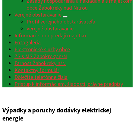
Zásady hospodárenia a nakladania s majetkom
obce Žabokreky nad Nitrou
Verejné obstarávanie
Profil verejného obstarávateľa
Verejné obstarávanie
Informácie o odpredaji majetku
Fotogaléria
Elektronické služby obce
ZŠ s MŠ Žabokreky n/N
Farnosť Žabokreky n/N
Kontaktný formulár
Dôležité telefónne čísla
Prístup k informáciám, žiadosti, právne predpisy
Výpadky a poruchy dodávky elektrickej
energie