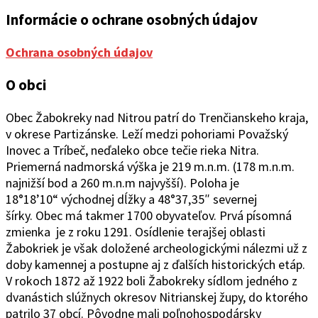
Informácie o ochrane osobných údajov
Ochrana osobných údajov
O obci
Obec Žabokreky nad Ni
trou patrí do Trenčianskeho kraja,
v okrese Partizánske. Leží medzi pohoriami Považský
Inovec a Tríbeč, neďaleko obce tečie rieka Nitra.
Priemerná nadmorská výška je 219 m.n.m. (178 m.n.m.
najnižší bod a 260 m.n.m najvyšší). Poloha je
18°1
8’10“
východ
ne
j
d
ĺžky a 48°37
‚
35″ severnej
šírky.
Obec
má takmer 1700 obyvateľov. Prvá písomná
zmienka je z roku 1291. Osídlenie terajšej oblasti
Žabokriek je však doložené archeologickými nálezmi už z
doby kamennej a postupne aj z ďalších historických etáp.
V rokoch 1872 až 1922 boli Žabokreky sídlom jedného z
dvanástich slúžnych okresov Nitrianskej župy, do ktorého
patrilo 37 obcí. Pôvodne mali poľnohospodársky