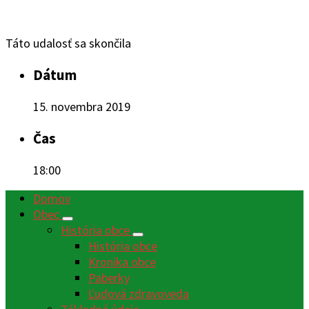
Táto udalosť sa skončila
Dátum
15. novembra 2019
Čas
18:00
Domov
Obec
História obce
História obce
Kronika obce
Paberky
Ľudová zdravoveda