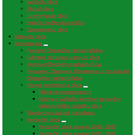
Symboly obce
Štatút obce
Územný plán obce
Prehľad počtu obyvateľov
Zamestnanci obce
Starosta obce
Samospráva
Poslanci Obecného zastupiteľstva
Odmena zástupcu starostu obce
Komisie Obecného zastupiteľstva
Pozvánky, Zápisnice, Uznesenia zo zasadnutia
Obecného zastupiteľstva
Hlavná kontrolórka obce
Plán kontrolnej činnosti
Správy o výsledku kontroly prevodov
nehnuteľného majetku obce
Všeobecne záväzné nariadenia
Rozpočet obce
Rozpočet obce na roky 2026- 2028
Rozpočet obce na roky 2025- 2027