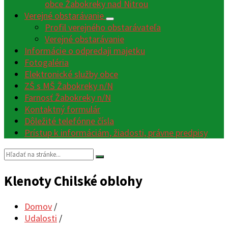
obce Žabokreky nad Nitrou
Verejné obstarávanie
Profil verejného obstarávateľa
Verejné obstarávanie
Informácie o odpredaji majetku
Fotogaléria
Elektronické služby obce
ZŠ s MŠ Žabokreky n/N
Farnosť Žabokreky n/N
Kontaktný formulár
Dôležité telefónne čísla
Prístup k informáciám, žiadosti, právne predpisy
Vyhľadávanie:
Klenoty Chilské oblohy
Domov
/
Udalosti
/