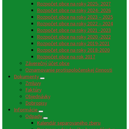
Rozpočet obce na roky 2025- 2027
Rozpočet obce na roky 2024- 2026
Rozpočet obce na roky 2023 – 2025
Rozpočet obce na roky 2022 – 2024
Rozpočet obce na roky 2021 -2023
Rozpočet obce na roky 2020 -2022
Rozpočet obce na roky 2019-2021
Rozpočet obce na roky 2018-2020
Rozpočet obce na rok 2017
Záverečný účet obce
Oznamovanie protispoločenskej činnosti
Dokumenty
Zmluvy
Faktúry
Objednávky
Dobropisy
Informácie
Odpady
Kalendár separovaného zberu