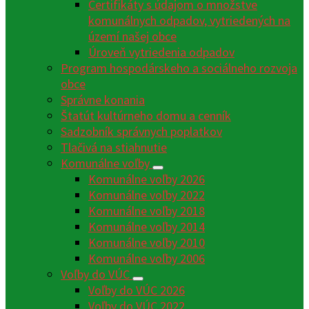
Certifikáty s údajom o množstve
komunálnych odpadov, vytriedených na
území našej obce
Úroveň vytriedenia odpadov
Program hospodárskeho a sociálneho rozvoja
obce
Správne konania
Štatút kultúrneho domu a cenník
Sadzobník správnych poplatkov
Tlačivá na stiahnutie
Komunálne voľby
Komunálne voľby 2026
Komunálne voľby 2022
Komunálne voľby 2018
Komunálne voľby 2014
Komunálne voľby 2010
Komunálne voľby 2006
Voľby do VÚC
Voľby do VÚC 2026
Voľby do VÚC 2022