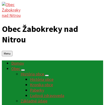
Obec Žabokreky nad
Nitrou
Menu
Domov
Obec
História obce
História obce
Kronika obce
Paberky
Ľudová zdravoveda
Základné údaje