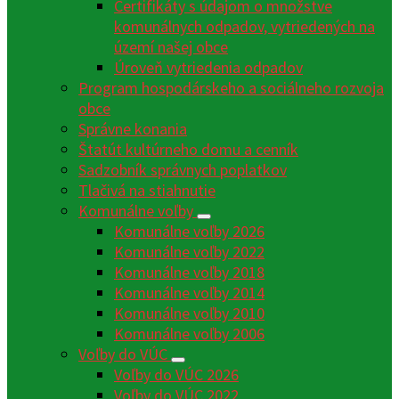
Certifikáty s údajom o množstve
komunálnych odpadov, vytriedených na
území našej obce
Úroveň vytriedenia odpadov
Program hospodárskeho a sociálneho rozvoja
obce
Správne konania
Štatút kultúrneho domu a cenník
Sadzobník správnych poplatkov
Tlačivá na stiahnutie
Komunálne voľby
Komunálne voľby 2026
Komunálne voľby 2022
Komunálne voľby 2018
Komunálne voľby 2014
Komunálne voľby 2010
Komunálne voľby 2006
Voľby do VÚC
Voľby do VÚC 2026
Voľby do VÚC 2022