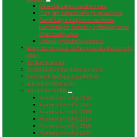
Kalendár separovaného zberu
Program odpadového hospodárstva
Certifikáty s údajom o množstve
komunálnych odpadov, vytriedených na
území našej obce
Úroveň vytriedenia odpadov
Program hospodárskeho a sociálneho rozvoja
obce
Správne konania
Štatút kultúrneho domu a cenník
Sadzobník správnych poplatkov
Tlačivá na stiahnutie
Komunálne voľby
Komunálne voľby 2026
Komunálne voľby 2022
Komunálne voľby 2018
Komunálne voľby 2014
Komunálne voľby 2010
Komunálne voľby 2006