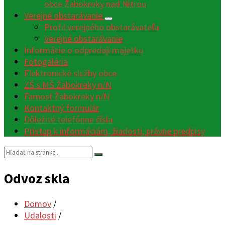
obce Žabokreky nad Nitrou
Verejné obstarávanie
Profil verejného obstarávateľa
Verejné obstarávanie
Informácie o odpredaji majetku
Fotogaléria
Elektronické služby obce
ZŠ s MŠ Žabokreky n/N
Farnosť Žabokreky n/N
Kontaktný formulár
Dôležité telefónne čísla
Prístup k informáciám, žiadosti, právne predpisy
Vyhľadávanie:
Odvoz skla
Domov
/
Udalosti
/