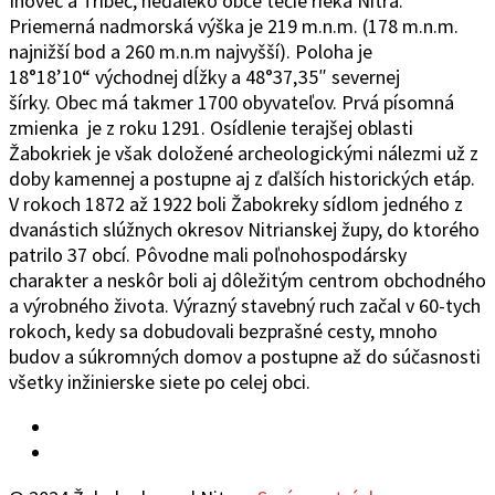
Inovec a Tríbeč, neďaleko obce tečie rieka Nitra.
Priemerná nadmorská výška je 219 m.n.m. (178 m.n.m.
najnižší bod a 260 m.n.m najvyšší). Poloha je
18°1
8’10“
východ
ne
j
d
ĺžky a 48°37
‚
35″ severnej
šírky.
Obec
má takmer 1700 obyvateľov. Prvá písomná
zmienka je z roku 1291. Osídlenie terajšej oblasti
Žabokriek je však doložené archeologickými nálezmi už z
doby kamennej a postupne aj z ďalších historických etáp.
V rokoch 1872 až 1922 boli Žabokreky sídlom jedného z
dvanástich slúžnych okresov Nitrianskej župy, do ktorého
patrilo 37 obcí. Pôvodne mali poľnohospodársky
charakter a neskôr boli aj dôležitým centrom obchodného
a výrobného života. Výrazný stavebný ruch začal v 60-tych
rokoch, kedy sa dobudovali bezprašné cesty, mnoho
budov a súkromných domov a postupne až do súčasnosti
všetky inžinierske siete po celej obci.
Facebook
YouTube