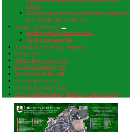
Nitrou
Zásady hospodárenia a nakladania s majetkom
obce Žabokreky nad Nitrou
Verejné obstarávanie
Profil verejného obstarávateľa
Verejné obstarávanie
Informácie o odpredaji majetku
Fotogaléria
Elektronické služby obce
ZŠ s MŠ Žabokreky n/N
Farnosť Žabokreky n/N
Kontaktný formulár
Dôležité telefónne čísla
Prístup k informáciám, žiadosti, právne predpisy