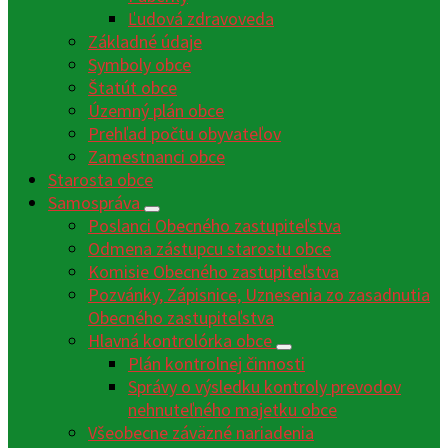
Ľudová zdravoveda
Základné údaje
Symboly obce
Štatút obce
Územný plán obce
Prehľad počtu obyvateľov
Zamestnanci obce
Starosta obce
Samospráva
Poslanci Obecného zastupiteľstva
Odmena zástupcu starostu obce
Komisie Obecného zastupiteľstva
Pozvánky, Zápisnice, Uznesenia zo zasadnutia
Obecného zastupiteľstva
Hlavná kontrolórka obce
Plán kontrolnej činnosti
Správy o výsledku kontroly prevodov
nehnuteľného majetku obce
Všeobecne záväzné nariadenia