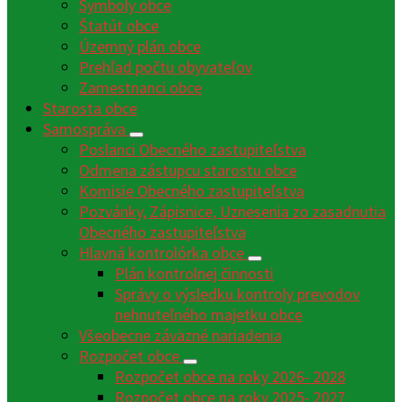
Symboly obce
Štatút obce
Územný plán obce
Prehľad počtu obyvateľov
Zamestnanci obce
Starosta obce
Samospráva
Poslanci Obecného zastupiteľstva
Odmena zástupcu starostu obce
Komisie Obecného zastupiteľstva
Pozvánky, Zápisnice, Uznesenia zo zasadnutia
Obecného zastupiteľstva
Hlavná kontrolórka obce
Plán kontrolnej činnosti
Správy o výsledku kontroly prevodov
nehnuteľného majetku obce
Všeobecne záväzné nariadenia
Rozpočet obce
Rozpočet obce na roky 2026- 2028
Rozpočet obce na roky 2025- 2027