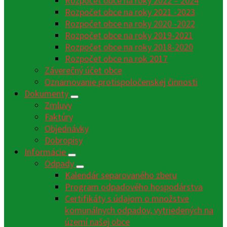
Rozpočet obce na roky 2022 – 2024
Rozpočet obce na roky 2021 -2023
Rozpočet obce na roky 2020 -2022
Rozpočet obce na roky 2019-2021
Rozpočet obce na roky 2018-2020
Rozpočet obce na rok 2017
Záverečný účet obce
Oznamovanie protispoločenskej činnosti
Dokumenty
Zmluvy
Faktúry
Objednávky
Dobropisy
Informácie
Odpady
Kalendár separovaného zberu
Program odpadového hospodárstva
Certifikáty s údajom o množstve
komunálnych odpadov, vytriedených na
území našej obce