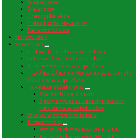
Symboly obce
Štatút obce
Územný plán obce
Prehľad počtu obyvateľov
Zamestnanci obce
Starosta obce
Samospráva
Poslanci Obecného zastupiteľstva
Odmena zástupcu starostu obce
Komisie Obecného zastupiteľstva
Pozvánky, Zápisnice, Uznesenia zo zasadnutia
Obecného zastupiteľstva
Hlavná kontrolórka obce
Plán kontrolnej činnosti
Správy o výsledku kontroly prevodov
nehnuteľného majetku obce
Všeobecne záväzné nariadenia
Rozpočet obce
Rozpočet obce na roky 2026- 2028
Rozpočet obce na roky 2025- 2027