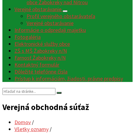
obce Žabokreky nad Nitrou
Verejné obstarávanie
Profil verejného obstarávateľa
Verejné obstarávanie
Informácie o odpredaji majetku
Fotogaléria
Elektronické služby obce
ZŠ s MŠ Žabokreky n/N
Farnosť Žabokreky n/N
Kontaktný formulár
Dôležité telefónne čísla
Prístup k informáciám, žiadosti, právne predpisy
Vyhľadávanie:
Verejná obchodná súťaž
Domov
/
Všetky oznamy
/