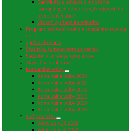
Certifikáty s údajom o množstve
komunálnych odpadov, vytriedených na
území našej obce
Úroveň vytriedenia odpadov
Program hospodárskeho a sociálneho rozvoja
obce
Správne konania
Štatút kultúrneho domu a cenník
Sadzobník správnych poplatkov
Tlačivá na stiahnutie
Komunálne voľby
Komunálne voľby 2026
Komunálne voľby 2022
Komunálne voľby 2018
Komunálne voľby 2014
Komunálne voľby 2010
Komunálne voľby 2006
Voľby do VÚC
Voľby do VÚC 2026
Voľby do VÚC 2022