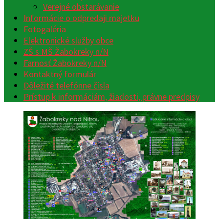
Verejné obstarávanie
Informácie o odpredaji majetku
Fotogaléria
Elektronické služby obce
ZŠ s MŠ Žabokreky n/N
Farnosť Žabokreky n/N
Kontaktný formulár
Dôležité telefónne čísla
Prístup k informáciám, žiadosti, právne predpisy