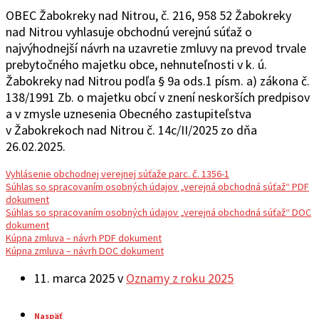
OBEC Žabokreky nad Nitrou, č. 216, 958 52 Žabokreky
nad Nitrou vyhlasuje obchodnú verejnú súťaž o
najvýhodnejší návrh na uzavretie zmluvy na prevod trvale
prebytočného majetku obce, nehnuteľnosti v k. ú.
Žabokreky nad Nitrou podľa § 9a ods.1 písm. a) zákona č.
138/1991 Zb. o majetku obcí v znení neskorších predpisov
a v zmysle uznesenia Obecného zastupiteľstva
v Žabokrekoch nad Nitrou č. 14c/II/2025 zo dňa
26.02.2025.
Vyhlásenie obchodnej verejnej súťaže parc. č. 1356-1
Súhlas so spracovaním osobných údajov „verejná obchodná súťaž“ PDF
dokument
Súhlas so spracovaním osobných údajov „verejná obchodná súťaž“ DOC
dokument
Kúpna zmluva – návrh PDF dokument
Kúpna zmluva – návrh DOC dokument
11. marca 2025
v
Oznamy z roku 2025
Naspäť