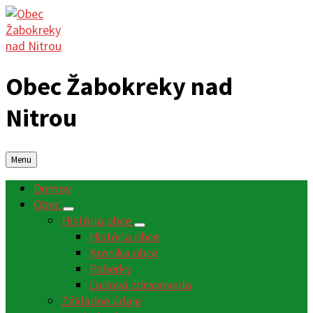
Obec Žabokreky nad
Nitrou
Menu
Domov
Obec
História obce
História obce
Kronika obce
Paberky
Ľudová zdravoveda
Základné údaje