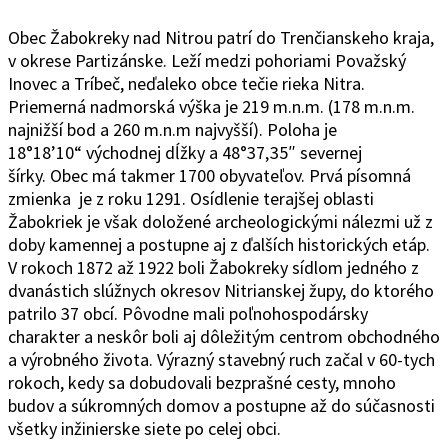
Obec Žabokreky nad Ni
trou patrí do Trenčianskeho kraja,
v okrese Partizánske. Leží medzi pohoriami Považský
Inovec a Tríbeč, neďaleko obce tečie rieka Nitra.
Priemerná nadmorská výška je 219 m.n.m. (178 m.n.m.
najnižší bod a 260 m.n.m najvyšší). Poloha je
18°1
8’10“
východ
ne
j
d
ĺžky a 48°37
‚
35″ severnej
šírky.
Obec
má takmer 1700 obyvateľov. Prvá písomná
zmienka je z roku 1291. Osídlenie terajšej oblasti
Žabokriek je však doložené archeologickými nálezmi už z
doby kamennej a postupne aj z ďalších historických etáp.
V rokoch 1872 až 1922 boli Žabokreky sídlom jedného z
dvanástich slúžnych okresov Nitrianskej župy, do ktorého
patrilo 37 obcí. Pôvodne mali poľnohospodársky
charakter a neskôr boli aj dôležitým centrom obchodného
a výrobného života. Výrazný stavebný ruch začal v 60-tych
rokoch, kedy sa dobudovali bezprašné cesty, mnoho
budov a súkromných domov a postupne až do súčasnosti
všetky inžinierske siete po celej obci.