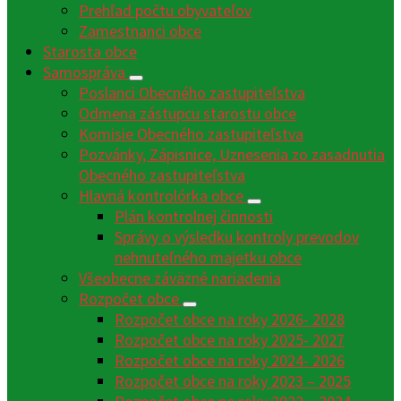
Prehľad počtu obyvateľov
Zamestnanci obce
Starosta obce
Samospráva
Poslanci Obecného zastupiteľstva
Odmena zástupcu starostu obce
Komisie Obecného zastupiteľstva
Pozvánky, Zápisnice, Uznesenia zo zasadnutia
Obecného zastupiteľstva
Hlavná kontrolórka obce
Plán kontrolnej činnosti
Správy o výsledku kontroly prevodov
nehnuteľného majetku obce
Všeobecne záväzné nariadenia
Rozpočet obce
Rozpočet obce na roky 2026- 2028
Rozpočet obce na roky 2025- 2027
Rozpočet obce na roky 2024- 2026
Rozpočet obce na roky 2023 – 2025