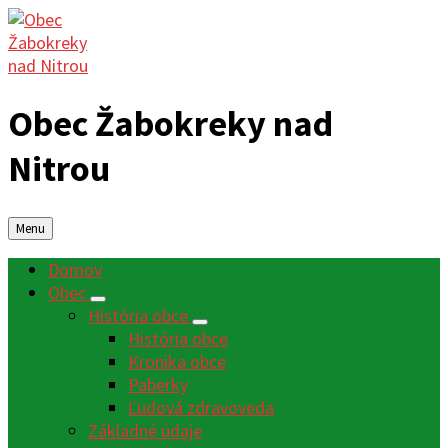
Obec Žabokreky nad
Nitrou
Menu
Domov
Obec
História obce
História obce
Kronika obce
Paberky
Ľudová zdravoveda
Základné údaje