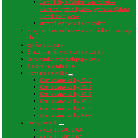
Certifikáty s údajom o množstve
komunálnych odpadov, vytriedených na
území našej obce
Úroveň vytriedenia odpadov
Program hospodárskeho a sociálneho rozvoja
obce
Správne konania
Štatút kultúrneho domu a cenník
Sadzobník správnych poplatkov
Tlačivá na stiahnutie
Komunálne voľby
Komunálne voľby 2026
Komunálne voľby 2022
Komunálne voľby 2018
Komunálne voľby 2014
Komunálne voľby 2010
Komunálne voľby 2006
Voľby do VÚC
Voľby do VÚC 2026
Voľby do VÚC 2022