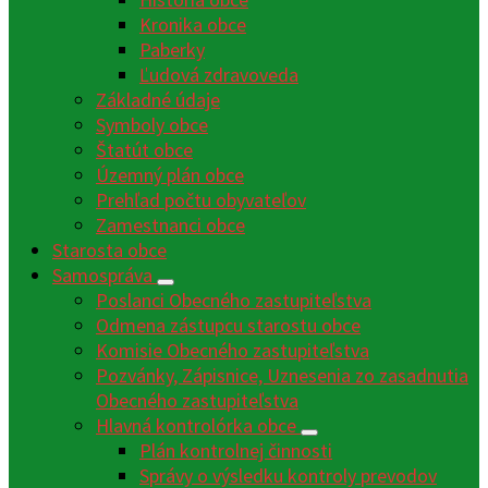
Kronika obce
Paberky
Ľudová zdravoveda
Základné údaje
Symboly obce
Štatút obce
Územný plán obce
Prehľad počtu obyvateľov
Zamestnanci obce
Starosta obce
Samospráva
Poslanci Obecného zastupiteľstva
Odmena zástupcu starostu obce
Komisie Obecného zastupiteľstva
Pozvánky, Zápisnice, Uznesenia zo zasadnutia
Obecného zastupiteľstva
Hlavná kontrolórka obce
Plán kontrolnej činnosti
Správy o výsledku kontroly prevodov