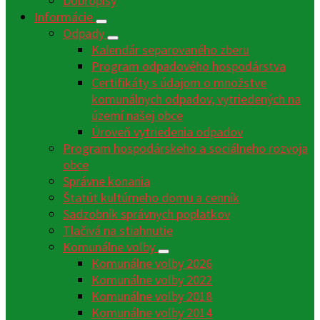
Dobropisy
Informácie
Odpady
Kalendár separovaného zberu
Program odpadového hospodárstva
Certifikáty s údajom o množstve
komunálnych odpadov, vytriedených na
území našej obce
Úroveň vytriedenia odpadov
Program hospodárskeho a sociálneho rozvoja
obce
Správne konania
Štatút kultúrneho domu a cenník
Sadzobník správnych poplatkov
Tlačivá na stiahnutie
Komunálne voľby
Komunálne voľby 2026
Komunálne voľby 2022
Komunálne voľby 2018
Komunálne voľby 2014