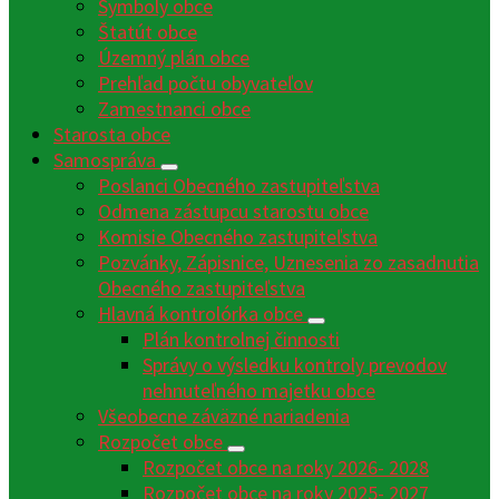
Symboly obce
Štatút obce
Územný plán obce
Prehľad počtu obyvateľov
Zamestnanci obce
Starosta obce
Samospráva
Poslanci Obecného zastupiteľstva
Odmena zástupcu starostu obce
Komisie Obecného zastupiteľstva
Pozvánky, Zápisnice, Uznesenia zo zasadnutia
Obecného zastupiteľstva
Hlavná kontrolórka obce
Plán kontrolnej činnosti
Správy o výsledku kontroly prevodov
nehnuteľného majetku obce
Všeobecne záväzné nariadenia
Rozpočet obce
Rozpočet obce na roky 2026- 2028
Rozpočet obce na roky 2025- 2027