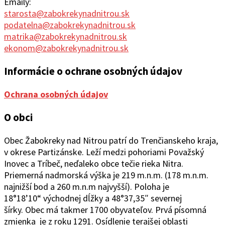
Emaily:
starosta@zabokrekynadnitrou.sk
podatelna@zabokrekynadnitrou.sk
matrika@zabokrekynadnitrou.sk
ekonom@zabokrekynadnitrou.sk
Informácie o ochrane osobných údajov
Ochrana osobných údajov
O obci
Obec Žabokreky nad Ni
trou patrí do Trenčianskeho kraja,
v okrese Partizánske. Leží medzi pohoriami Považský
Inovec a Tríbeč, neďaleko obce tečie rieka Nitra.
Priemerná nadmorská výška je 219 m.n.m. (178 m.n.m.
najnižší bod a 260 m.n.m najvyšší). Poloha je
18°1
8’10“
východ
ne
j
d
ĺžky a 48°37
‚
35″ severnej
šírky.
Obec
má takmer 1700 obyvateľov. Prvá písomná
zmienka je z roku 1291. Osídlenie terajšej oblasti