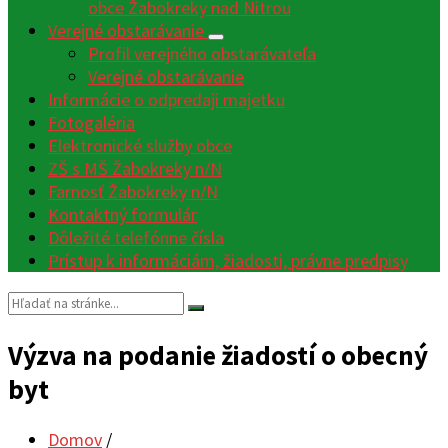
obce Žabokreky nad Nitrou
Verejné obstarávanie
Profil verejného obstarávateľa
Verejné obstarávanie
Informácie o odpredaji majetku
Fotogaléria
Elektronické služby obce
ZŠ s MŠ Žabokreky n/N
Farnosť Žabokreky n/N
Kontaktný formulár
Dôležité telefónne čísla
Prístup k informáciám, žiadosti, právne predpisy
Vyhľadávanie:
Výzva na podanie žiadostí o obecný
byt
Domov
/