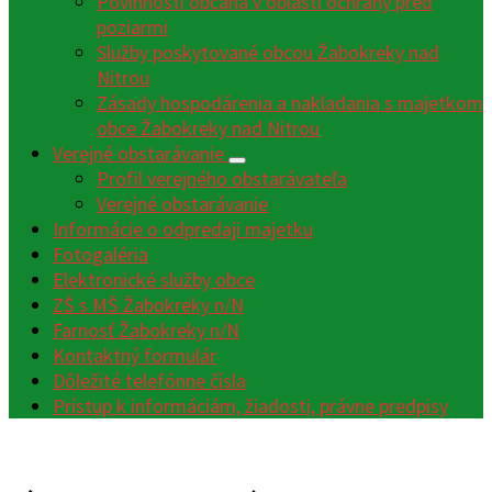
Povinnosti občana v oblasti ochrany pred
poziarmi
Služby poskytované obcou Žabokreky nad
Nitrou
Zásady hospodárenia a nakladania s majetkom
obce Žabokreky nad Nitrou
Verejné obstarávanie
Profil verejného obstarávateľa
Verejné obstarávanie
Informácie o odpredaji majetku
Fotogaléria
Elektronické služby obce
ZŠ s MŠ Žabokreky n/N
Farnosť Žabokreky n/N
Kontaktný formulár
Dôležité telefónne čísla
Prístup k informáciám, žiadosti, právne predpisy