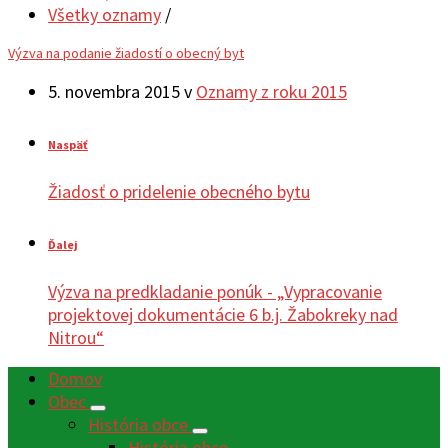
Všetky oznamy
/
Výzva na podanie žiadostí o obecný byt
5. novembra 2015
v
Oznamy z roku 2015
Naspäť
Žiadosť o pridelenie obecného bytu
Ďalej
Výzva na predkladanie ponúk - „Vypracovanie
projektovej dokumentácie 6 b.j. Žabokreky nad
Nitrou“
Domov
Obec
História obce
História obce