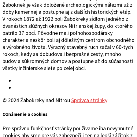
Žabokriek je však doložené archeologickými nálezmi už z
doby kamennej a postupne aj z ďalších historických etáp.
V rokoch 1872 až 1922 boli Žabokreky sídlom jedného z
dvanástich slúžnych okresov Nitrianskej župy, do ktorého
patrilo 37 obcí. Pôvodne mali poľnohospodársky
charakter a neskôr boli aj dôležitým centrom obchodného
a výrobného života. Výrazný stavebný ruch začal v 60-tych
rokoch, kedy sa dobudovali bezprašné cesty, mnoho
budov a súkromných domov a postupne až do súčasnosti
všetky inžinierske siete po celej obci.
Facebook
YouTube
© 2024 Žabokreky nad Nitrou
Správca stránky
Oznámenie o cookies
Pre správnu funkčnosť stránky používame iba nevyhnutné
cookies aby sme pre vás zabezpečili ten najlepší zážitok z