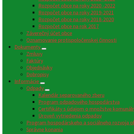
Rozpočet obce na roky 2020 -2022
Rozpočet obce na roky 2019-2021
Rozpočet obce na roky 2018-2020
Rozpočet obce na rok 2017
Záverečný účet obce
Oznamovanie protispoločenskej činnosti
Dokumenty
Zmluvy
Faktúry
Objednávky
Dobropisy
Informácie
Odpady
Kalendár separovaného zberu
Program odpadového hospodárstva
Certifikáty s údajom o množstve komunáln
Úroveň vytriedenia odpadov
Program hospodárskeho a sociálneho rozvoja o
Správne konania