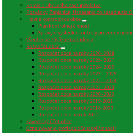
Komisie Obecného zastupiteľstva
Pozvánky, Zápisnice, Uznesenia zo zasadnutia O
Hlavná kontrolórka obce
Plán kontrolnej činnosti
Správy o výsledku kontroly prevodov nehn
Všeobecne záväzné nariadenia
Rozpočet obce
Rozpočet obce na roky 2026- 2028
Rozpočet obce na roky 2025- 2027
Rozpočet obce na roky 2024- 2026
Rozpočet obce na roky 2023 – 2025
Rozpočet obce na roky 2022 – 2024
Rozpočet obce na roky 2021 -2023
Rozpočet obce na roky 2020 -2022
Rozpočet obce na roky 2019-2021
Rozpočet obce na roky 2018-2020
Rozpočet obce na rok 2017
Záverečný účet obce
Oznamovanie protispoločenskej činnosti