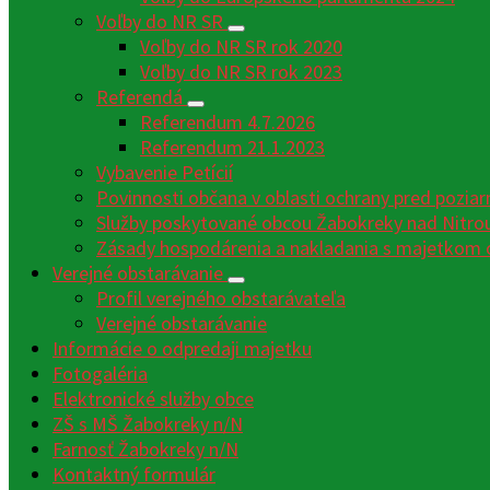
Voľby do NR SR
Voľby do NR SR rok 2020
Voľby do NR SR rok 2023
Referendá
Referendum 4.7.2026
Referendum 21.1.2023
Vybavenie Petícií
Povinnosti občana v oblasti ochrany pred poziar
Služby poskytované obcou Žabokreky nad Nitro
Zásady hospodárenia a nakladania s majetkom 
Verejné obstarávanie
Profil verejného obstarávateľa
Verejné obstarávanie
Informácie o odpredaji majetku
Fotogaléria
Elektronické služby obce
ZŠ s MŠ Žabokreky n/N
Farnosť Žabokreky n/N
Kontaktný formulár