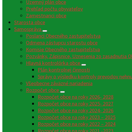
Územný plán obce
Prehľad počtu obyvateľov
Zamestnanci obce
Starosta obce
Samospráva
Poslanci Obecného zastupiteľstva
Odmena zástupcu starostu obce
Komisie Obecného zastupiteľstva
Pozvánky, Zápisnice, Uznesenia zo zasadnutia O
Hlavná kontrolórka obce
Plán kontrolnej činnosti
Správy o výsledku kontroly prevodov nehn
Všeobecne záväzné nariadenia
Rozpočet obce
Rozpočet obce na roky 2026- 2028
Rozpočet obce na roky 2025- 2027
Rozpočet obce na roky 2024- 2026
Rozpočet obce na roky 2023 – 2025
Rozpočet obce na roky 2022 – 2024
Rozpočet obce na roky 2021 -2023