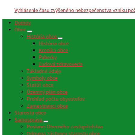
Vyhlásenie času zvýšeného nebezpečenstva vzniku po
Domov
Obec
História obce
História obce
Kronika obce
Paberky
Ľudová zdravoveda
Základné údaje
Symboly obce
Štatút obce
Územný plán obce
Prehľad počtu obyvateľov
Zamestnanci obce
Starosta obce
Samospráva
Poslanci Obecného zastupiteľstva
Odmena zástupcu starostu obce