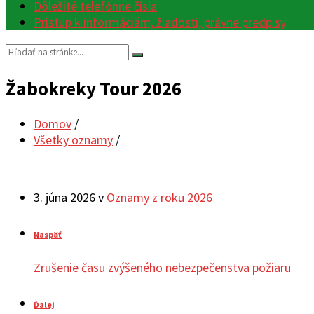
Dôležité telefónne čísla
Prístup k informáciám, žiadosti, právne predpisy
Vyhľadávanie:
Žabokreky Tour 2026
Domov
/
Všetky oznamy
/
3. júna 2026
v
Oznamy z roku 2026
Naspäť
Zrušenie času zvýšeného nebezpečenstva požiaru
Ďalej