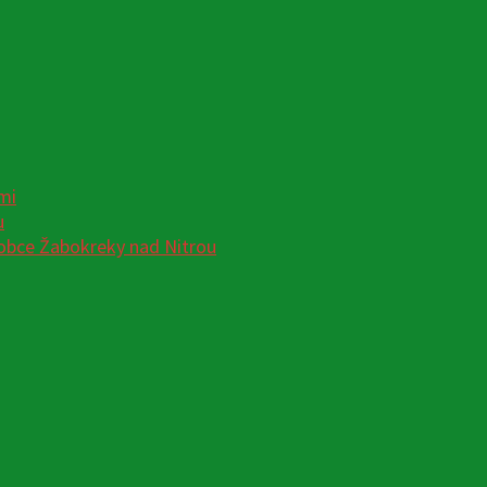
mi
u
obce Žabokreky nad Nitrou