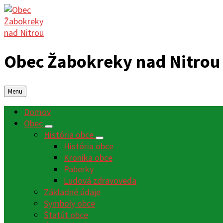
Obec Žabokreky nad Nitrou
Menu
Domov
Obec
História obce
História obce
Kronika obce
Paberky
Ľudová zdravoveda
Základné údaje
Symboly obce
Štatút obce