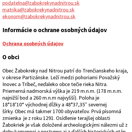
podatelna@zabokrekynadnitrou.sk
matrika@zabokrekynadnitrou.sk
ekonom@zabokrekynadnitrou.sk
Informácie o ochrane osobných údajov
Ochrana osobných údajov
O obci
Obec Žabokreky nad Ni
trou patrí do Trenčianskeho kraja,
v okrese Partizánske. Leží medzi pohoriami Považský
Inovec a Tríbeč, neďaleko obce tečie rieka Nitra.
Priemerná nadmorská výška je 219 m.n.m. (178 m.n.m.
najnižší bod a 260 m.n.m najvyšší). Poloha je
18°1
8’10“
východ
ne
j
d
ĺžky a 48°37
‚
35″ severnej
šírky.
Obec
má takmer 1700 obyvateľov. Prvá písomná
zmienka je z roku 1291. Osídlenie terajšej oblasti
Žabokriek je však doložené archeologickými nálezmi už z
doby kamennej a postupne aj z ďalších historických etáp.