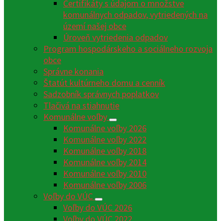
Certifikáty s údajom o množstve
komunálnych odpadov, vytriedených na
území našej obce
Úroveň vytriedenia odpadov
Program hospodárskeho a sociálneho rozvoja
obce
Správne konania
Štatút kultúrneho domu a cenník
Sadzobník správnych poplatkov
Tlačivá na stiahnutie
Komunálne voľby
Komunálne voľby 2026
Komunálne voľby 2022
Komunálne voľby 2018
Komunálne voľby 2014
Komunálne voľby 2010
Komunálne voľby 2006
Voľby do VÚC
Voľby do VÚC 2026
Voľby do VÚC 2022