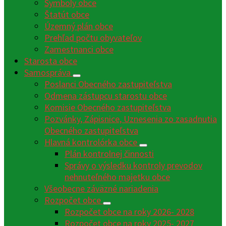
Symboly obce
Štatút obce
Územný plán obce
Prehľad počtu obyvateľov
Zamestnanci obce
Starosta obce
Samospráva
Poslanci Obecného zastupiteľstva
Odmena zástupcu starostu obce
Komisie Obecného zastupiteľstva
Pozvánky, Zápisnice, Uznesenia zo zasadnutia
Obecného zastupiteľstva
Hlavná kontrolórka obce
Plán kontrolnej činnosti
Správy o výsledku kontroly prevodov
nehnuteľného majetku obce
Všeobecne záväzné nariadenia
Rozpočet obce
Rozpočet obce na roky 2026- 2028
Rozpočet obce na roky 2025- 2027