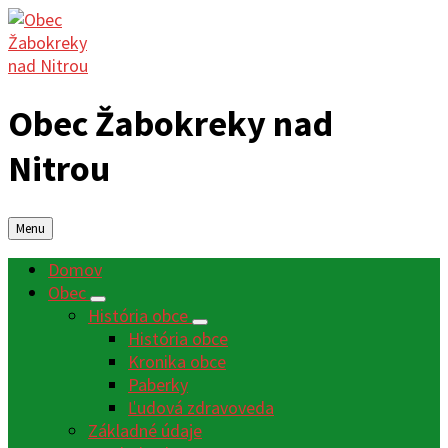
Obec Žabokreky nad
Nitrou
Menu
Domov
Obec
História obce
História obce
Kronika obce
Paberky
Ľudová zdravoveda
Základné údaje