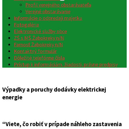
Profil verejného obstarávateľa
Verejné obstarávanie
Informácie o odpredaji majetku
Fotogaléria
Elektronické služby obce
ZŠ s MŠ Žabokreky n/N
Farnosť Žabokreky n/N
Kontaktný formulár
Dôležité telefónne čísla
Prístup k informáciám, žiadosti, právne predpisy
Výpadky a poruchy dodávky elektrickej
energie
“Viete, čo robiť v prípade náhleho zastavenia