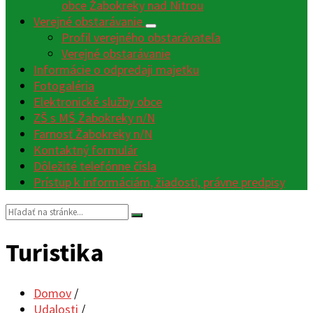
obce Žabokreky nad Nitrou
Verejné obstarávanie
Profil verejného obstarávateľa
Verejné obstarávanie
Informácie o odpredaji majetku
Fotogaléria
Elektronické služby obce
ZŠ s MŠ Žabokreky n/N
Farnosť Žabokreky n/N
Kontaktný formulár
Dôležité telefónne čísla
Prístup k informáciám, žiadosti, právne predpisy
Vyhľadávanie:
Turistika
Domov
/
Udalosti
/