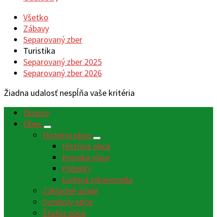
Všetko
Zábavy
Separovaný zber
Turistika
Separovaný zber 2025
Separovaný zber 2026
Žiadna udalosť nespĺňa vaše kritéria
Domov
Obec
História obce
História obce
Kronika obce
Paberky
Ľudová zdravoveda
Základné údaje
Symboly obce
Štatút obce