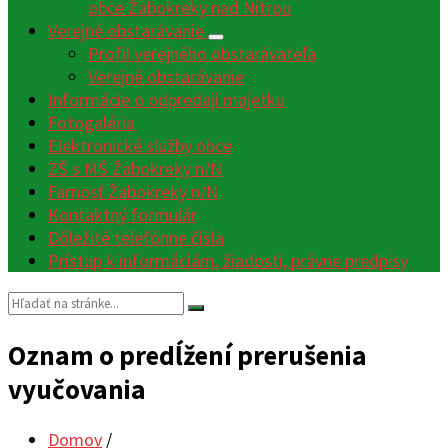
obce Žabokreky nad Nitrou
Verejné obstarávanie
Profil verejného obstarávateľa
Verejné obstarávanie
Informácie o odpredaji majetku
Fotogaléria
Elektronické služby obce
ZŠ s MŠ Žabokreky n/N
Farnosť Žabokreky n/N
Kontaktný formulár
Dôležité telefónne čísla
Prístup k informáciám, žiadosti, právne predpisy
Vyhľadávanie:
Oznam o predĺžení prerušenia
vyučovania
Domov
/