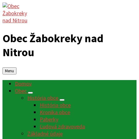
Obec Žabokreky nad
Nitrou
Menu
Domov
Obec
História obce
História obce
Kronika obce
Paberky
Ľudová zdravoveda
Základné údaje