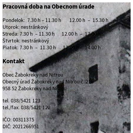
Pracovná doba na Obecnom úrade
Pondelok: 7.30 h – 11.30 h 12.00 h – 15.30 h
Utorok: nestránkový
Streda: 7.30 h – 11.30 h 12.00 h – 17.00 h
Štvrtok: nestránkový
Piatok: 7.30 h – 11.30 h 12.00 h – 14.00 h
Kontakt
Obec Žabokreky nad Nitrou
Obecný úrad Žabokreky nad Nitrou č. 216
958 52 Žabokreky nad Nitrou
tel. 038/5421 123
tel./fax. 038/5421 122
IČO: 00311375
DIČ: 2021266951