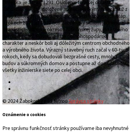
zmienka je z roku 1291. Osídlenie terajšej oblasti
Žabokriek je však doložené archeologickými nálezmi už z
doby kamennej a postupne aj z ďalších historických etáp.
V rokoch 1872 až 1922 boli Žabokreky sídlom jedného z
dvanástich slúžnych okresov Nitrianskej župy, do ktorého
patrilo 37 obcí. Pôvodne mali poľnohospodársky
charakter a neskôr boli aj dôležitým centrom obchodného
a výrobného života. Výrazný stavebný ruch začal v 60-tych
rokoch, kedy sa dobudovali bezprašné cesty, mnoho
budov a súkromných domov a postupne až do súčasnosti
všetky inžinierske siete po celej obci.
Facebook
YouTube
© 2024 Žabokreky nad Nitrou
Správca stránky
Oznámenie o cookies
Pre správnu funkčnosť stránky používame iba nevyhnutné