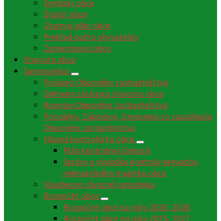
Symboly obce
Štatút obce
Územný plán obce
Prehľad počtu obyvateľov
Zamestnanci obce
Starosta obce
Samospráva
Poslanci Obecného zastupiteľstva
Odmena zástupcu starostu obce
Komisie Obecného zastupiteľstva
Pozvánky, Zápisnice, Uznesenia zo zasadnutia
Obecného zastupiteľstva
Hlavná kontrolórka obce
Plán kontrolnej činnosti
Správy o výsledku kontroly prevodov
nehnuteľného majetku obce
Všeobecne záväzné nariadenia
Rozpočet obce
Rozpočet obce na roky 2026- 2028
Rozpočet obce na roky 2025- 2027