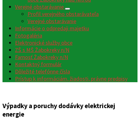
Verejné obstarávanie
Profil verejného obstarávateľa
Verejné obstarávanie
Informácie o odpredaji majetku
Fotogaléria
Elektronické služby obce
ZŠ s MŠ Žabokreky n/N
Farnosť Žabokreky n/N
Kontaktný formulár
Dôležité telefónne čísla
Prístup k informáciám, žiadosti, právne predpisy
Výpadky a poruchy dodávky elektrickej
energie