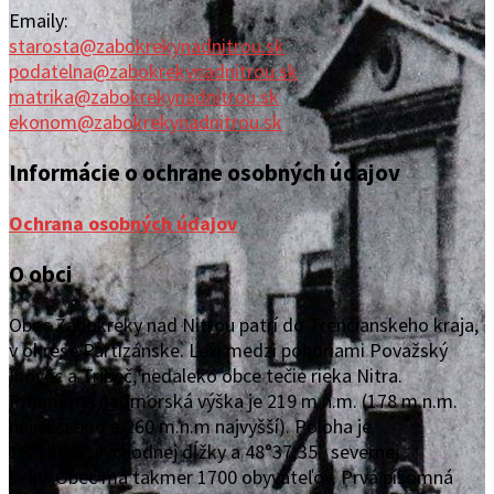
Emaily:
starosta@zabokrekynadnitrou.sk
podatelna@zabokrekynadnitrou.sk
matrika@zabokrekynadnitrou.sk
ekonom@zabokrekynadnitrou.sk
Informácie o ochrane osobných údajov
Ochrana osobných údajov
O obci
Obec Žabokreky nad Ni
trou patrí do Trenčianskeho kraja,
v okrese Partizánske. Leží medzi pohoriami Považský
Inovec a Tríbeč, neďaleko obce tečie rieka Nitra.
Priemerná nadmorská výška je 219 m.n.m. (178 m.n.m.
najnižší bod a 260 m.n.m najvyšší). Poloha je
18°1
8’10“
východ
ne
j
d
ĺžky a 48°37
‚
35″ severnej
šírky.
Obec
má takmer 1700 obyvateľov. Prvá písomná