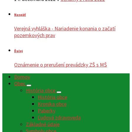
Naspäť
Verejná vyhláška - Nariadenie konania o začatí
pozemkových prav
Ďalej
Oznámenie o prerušení prevádzky ZŠ s MŠ
Domov
Obec
História obce
História obce
Kronika obce
Paberky
Ľudová zdravoveda
Základné údaje
Symboly obce