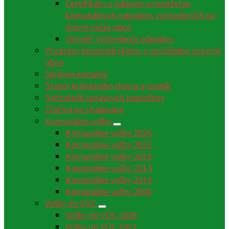
Certifikáty s údajom o množstve
komunálnych odpadov, vytriedených na
území našej obce
Úroveň vytriedenia odpadov
Program hospodárskeho a sociálneho rozvoja
obce
Správne konania
Štatút kultúrneho domu a cenník
Sadzobník správnych poplatkov
Tlačivá na stiahnutie
Komunálne voľby
Komunálne voľby 2026
Komunálne voľby 2022
Komunálne voľby 2018
Komunálne voľby 2014
Komunálne voľby 2010
Komunálne voľby 2006
Voľby do VÚC
Voľby do VÚC 2026
Voľby do VÚC 2022