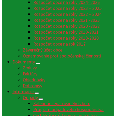
Rozpočet obce na roky 2024- 2026
Rozpočet obce na roky 2023 – 2025
Rozpočet obce na roky 2022 – 2024
Rozpočet obce na roky 2021 -2023
Rozpočet obce na roky 2020 -2022
Rozpočet obce na roky 2019-2021
Rozpočet obce na roky 2018-2020
Rozpočet obce na rok 2017
Záverečný účet obce
Oznamovanie protispoločenskej činnosti
Dokumenty
Zmluvy
Faktúry
Objednávky
Dobropisy
Informácie
Odpady
Kalendár separovaného zberu
Program odpadového hospodárstva
Certifikáty s údajom o množstve