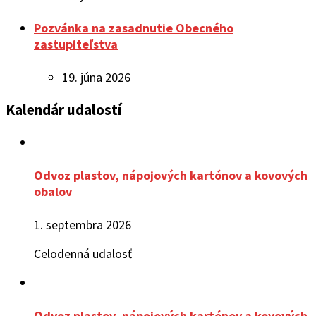
Pozvánka na zasadnutie Obecného
zastupiteľstva
19. júna 2026
Kalendár udalostí
Odvoz plastov, nápojových kartónov a kovových
obalov
1. septembra 2026
Celodenná udalosť
Odvoz plastov, nápojových kartónov a kovových