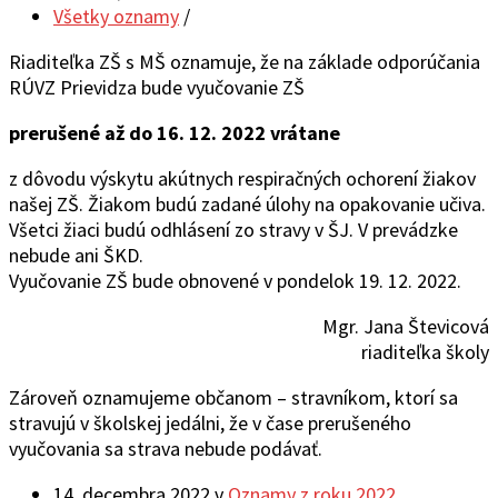
Všetky oznamy
/
Riaditeľka ZŠ s MŠ oznamuje, že na základe odporúčania
RÚVZ Prievidza bude vyučovanie ZŠ
prerušené až do 16. 12. 2022 vrátane
z dôvodu výskytu akútnych respiračných ochorení žiakov
našej ZŠ. Žiakom budú zadané úlohy na opakovanie učiva.
Všetci žiaci budú odhlásení zo stravy v ŠJ. V prevádzke
nebude ani ŠKD.
Vyučovanie ZŠ bude obnovené v pondelok 19. 12. 2022.
Mgr. Jana Števicová
riaditeľka školy
Zároveň oznamujeme občanom – stravníkom, ktorí sa
stravujú v školskej jedálni, že v čase prerušeného
vyučovania sa strava nebude podávať.
14. decembra 2022
v
Oznamy z roku 2022