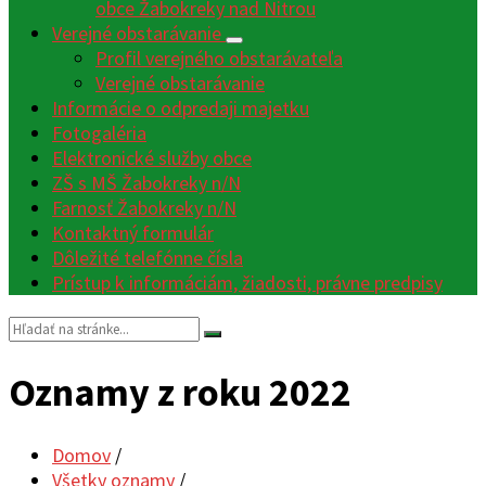
obce Žabokreky nad Nitrou
Verejné obstarávanie
Profil verejného obstarávateľa
Verejné obstarávanie
Informácie o odpredaji majetku
Fotogaléria
Elektronické služby obce
ZŠ s MŠ Žabokreky n/N
Farnosť Žabokreky n/N
Kontaktný formulár
Dôležité telefónne čísla
Prístup k informáciám, žiadosti, právne predpisy
Vyhľadávanie:
Oznamy z roku 2022
Domov
/
Všetky oznamy
/