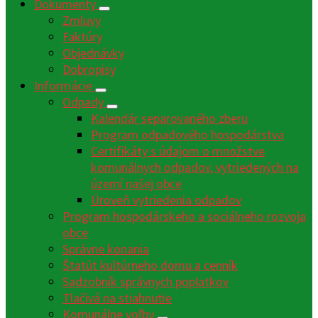
Dokumenty
Zmluvy
Faktúry
Objednávky
Dobropisy
Informácie
Odpady
Kalendár separovaného zberu
Program odpadového hospodárstva
Certifikáty s údajom o množstve
komunálnych odpadov, vytriedených na
území našej obce
Úroveň vytriedenia odpadov
Program hospodárskeho a sociálneho rozvoja
obce
Správne konania
Štatút kultúrneho domu a cenník
Sadzobník správnych poplatkov
Tlačivá na stiahnutie
Komunálne voľby