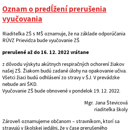
Oznam o predĺžení prerušenia
vyučovania
Riaditeľka ZŠ s MŠ oznamuje, že na základe odporúčania
RÚVZ Prievidza bude vyučovanie ZŠ
prerušené až do 16. 12. 2022 vrátane
z dôvodu výskytu akútnych respiračných ochorení žiakov
našej ZŠ. Žiakom budú zadané úlohy na opakovanie učiva.
Všetci žiaci budú odhlásení zo stravy v ŠJ. V prevádzke
nebude ani ŠKD.
Vyučovanie ZŠ bude obnovené v pondelok 19. 12. 2022.
Mgr. Jana Števicová
riaditeľka školy
Zároveň oznamujeme občanom – stravníkom, ktorí sa
stravujú v školskej jedálni, že v čase prerušeného