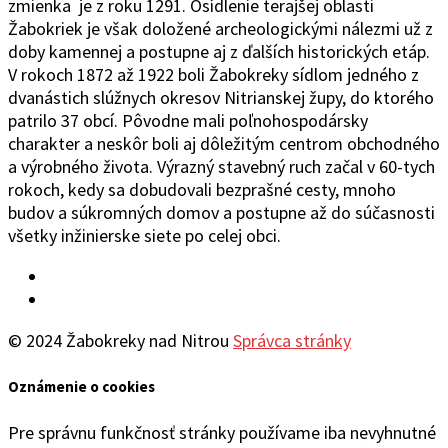
zmienka je z roku 1291. Osídlenie terajšej oblasti
Žabokriek je však doložené archeologickými nálezmi už z
doby kamennej a postupne aj z ďalších historických etáp.
V rokoch 1872 až 1922 boli Žabokreky sídlom jedného z
dvanástich slúžnych okresov Nitrianskej župy, do ktorého
patrilo 37 obcí. Pôvodne mali poľnohospodársky
charakter a neskôr boli aj dôležitým centrom obchodného
a výrobného života. Výrazný stavebný ruch začal v 60-tych
rokoch, kedy sa dobudovali bezprašné cesty, mnoho
budov a súkromných domov a postupne až do súčasnosti
všetky inžinierske siete po celej obci.
Facebook
YouTube
© 2024 Žabokreky nad Nitrou
Správca stránky
Oznámenie o cookies
Pre správnu funkčnosť stránky používame iba nevyhnutné