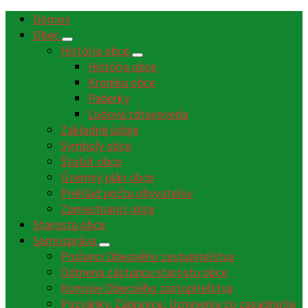
príspevkov
Domov
Obec
História obce
História obce
Kronika obce
Paberky
Ľudová zdravoveda
Základné údaje
Symboly obce
Štatút obce
Územný plán obce
Prehľad počtu obyvateľov
Zamestnanci obce
Starosta obce
Samospráva
Poslanci Obecného zastupiteľstva
Odmena zástupcu starostu obce
Komisie Obecného zastupiteľstva
Pozvánky, Zápisnice, Uznesenia zo zasadnutia