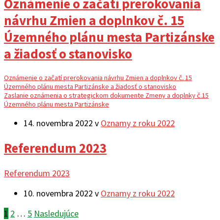
Oznámenie o začatí prerokovania
návrhu Zmien a doplnkov č. 15
Územného plánu mesta Partizánske
a žiadosť o stanovisko
Oznámenie o začatí prerokovania návrhu Zmien a doplnkov č. 15
Územného plánu mesta Partizánske a žiadosť o stanovisko
Zaslanie oznámenia o strategickom dokumente Zmeny a doplnky č.15
Územného plánu mesta Partizánske
14. novembra 2022
v
Oznamy z roku 2022
Referendum 2023
Referendum 2023
10. novembra 2022
v
Oznamy z roku 2022
Stránkovanie
1
2
…
5
Nasledujúce