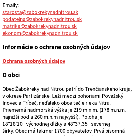
Emaily:
starosta@zabokrekynadnitrou.sk
podatelna@zabokrekynadnitrou.sk
matrika@zabokrekynadnitrou.sk
ekonom@zabokrekynadnitrou.sk
Informácie o ochrane osobných údajov
Ochrana osobných údajov
O obci
Obec Žabokreky nad Ni
trou patrí do Trenčianskeho kraja,
v okrese Partizánske. Leží medzi pohoriami Považský
Inovec a Tríbeč, neďaleko obce tečie rieka Nitra.
Priemerná nadmorská výška je 219 m.n.m. (178 m.n.m.
najnižší bod a 260 m.n.m najvyšší). Poloha je
18°1
8’10“
východ
ne
j
d
ĺžky a 48°37
‚
35″ severnej
šírky.
Obec
má takmer 1700 obyvateľov. Prvá písomná