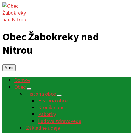
Obec Žabokreky nad
Nitrou
Menu
Domov
Obec
História obce
História obce
Kronika obce
Paberky
Ľudová zdravoveda
Základné údaje