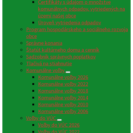
Certifikáty s údajom o množstve
komunálnych odpadov, vytriedených na
území našej obce
Úroveň vytriedenia odpadov
Program hospodárskeho a sociálneho rozvoja
obce
Správne konania
Štatút kultúrneho domu a cenník
Sadzobník správnych poplatkov
Tlačivá na stiahnutie
Komunálne voľby
Komunálne voľby 2026
Komunálne voľby 2022
Komunálne voľby 2018
Komunálne voľby 2014
Komunálne voľby 2010
Komunálne voľby 2006
Voľby do VÚC
Voľby do VÚC 2026
Voľby do VÚC 2022