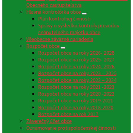
Obecného zastupiteľstva
Hlavná kontrolórka obce
Plán kontrolnej činnosti
Správy o výsledku kontroly prevodov
nehnuteľného majetku obce
Všeobecne záväzné nariadenia
Rozpočet obce
Rozpočet obce na roky 2026- 2028
Rozpočet obce na roky 2025- 2027
Rozpočet obce na roky 2024- 2026
Rozpočet obce na roky 2023 – 2025
Rozpočet obce na roky 2022 – 2024
Rozpočet obce na roky 2021 -2023
Rozpočet obce na roky 2020 -2022
Rozpočet obce na roky 2019-2021
Rozpočet obce na roky 2018-2020
Rozpočet obce na rok 2017
Záverečný účet obce
Oznamovanie protispoločenskej činnosti