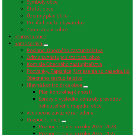
Symboly obce
Štatút obce
Územný plán obce
Prehľad počtu obyvateľov
Zamestnanci obce
Starosta obce
Samospráva
Poslanci Obecného zastupiteľstva
Odmena zástupcu starostu obce
Komisie Obecného zastupiteľstva
Pozvánky, Zápisnice, Uznesenia zo zasadnutia
Obecného zastupiteľstva
Hlavná kontrolórka obce
Plán kontrolnej činnosti
Správy o výsledku kontroly prevodov
nehnuteľného majetku obce
Všeobecne záväzné nariadenia
Rozpočet obce
Rozpočet obce na roky 2026- 2028
Rozpočet obce na roky 2025- 2027