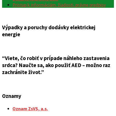
Prístup k informáciám, žiadosti, právne predpisy
Výpadky a poruchy dodávky elektrickej
energie
“Viete, čo robiť v prípade náhleho zastavenia
srdca? Naučte sa, ako použiť AED – možno raz
zachránite život.”
Oznamy
Oznam ZsVS, a.s.