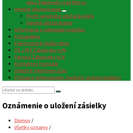
obce Žabokreky nad Nitrou
Verejné obstarávanie
Profil verejného obstarávateľa
Verejné obstarávanie
Informácie o odpredaji majetku
Fotogaléria
Elektronické služby obce
ZŠ s MŠ Žabokreky n/N
Farnosť Žabokreky n/N
Kontaktný formulár
Dôležité telefónne čísla
Prístup k informáciám, žiadosti, právne predpisy
Vyhľadávanie:
Oznámenie o uložení zásielky
Domov
/
Všetky oznamy
/