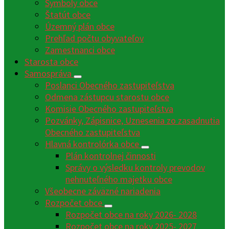
Symboly obce
Štatút obce
Územný plán obce
Prehľad počtu obyvateľov
Zamestnanci obce
Starosta obce
Samospráva
Poslanci Obecného zastupiteľstva
Odmena zástupcu starostu obce
Komisie Obecného zastupiteľstva
Pozvánky, Zápisnice, Uznesenia zo zasadnutia
Obecného zastupiteľstva
Hlavná kontrolórka obce
Plán kontrolnej činnosti
Správy o výsledku kontroly prevodov
nehnuteľného majetku obce
Všeobecne záväzné nariadenia
Rozpočet obce
Rozpočet obce na roky 2026- 2028
Rozpočet obce na roky 2025- 2027