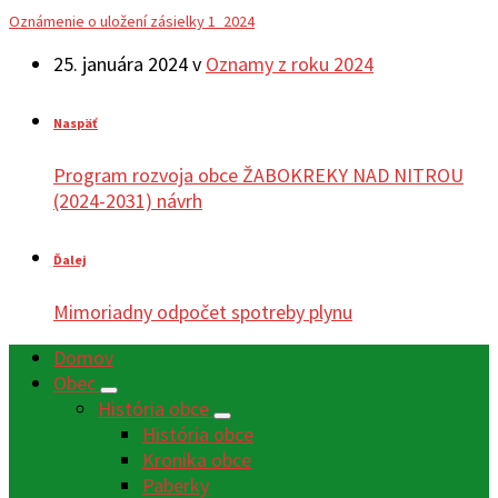
Oznámenie o uložení zásielky 1_2024
25. januára 2024
v
Oznamy z roku 2024
Naspäť
Program rozvoja obce ŽABOKREKY NAD NITROU
(2024-2031) návrh
Ďalej
Mimoriadny odpočet spotreby plynu
Domov
Obec
História obce
História obce
Kronika obce
Paberky