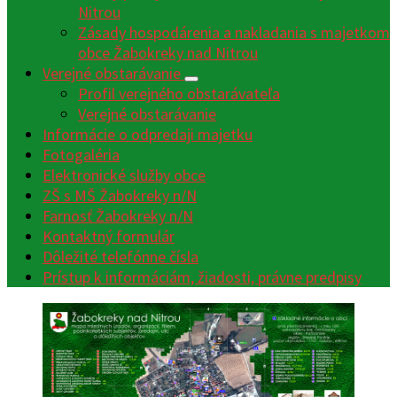
Nitrou
Zásady hospodárenia a nakladania s majetkom
obce Žabokreky nad Nitrou
Verejné obstarávanie
Profil verejného obstarávateľa
Verejné obstarávanie
Informácie o odpredaji majetku
Fotogaléria
Elektronické služby obce
ZŠ s MŠ Žabokreky n/N
Farnosť Žabokreky n/N
Kontaktný formulár
Dôležité telefónne čísla
Prístup k informáciám, žiadosti, právne predpisy