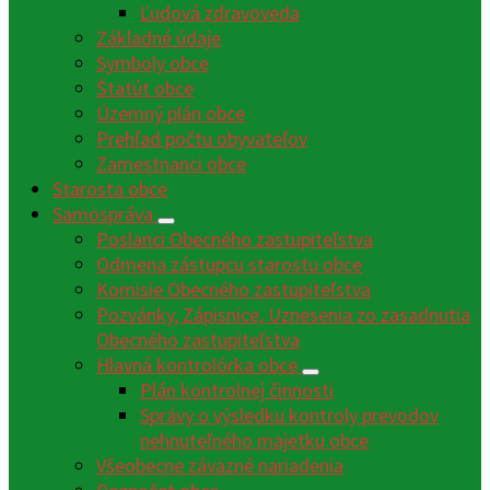
Ľudová zdravoveda
Základné údaje
Symboly obce
Štatút obce
Územný plán obce
Prehľad počtu obyvateľov
Zamestnanci obce
Starosta obce
Samospráva
Poslanci Obecného zastupiteľstva
Odmena zástupcu starostu obce
Komisie Obecného zastupiteľstva
Pozvánky, Zápisnice, Uznesenia zo zasadnutia
Obecného zastupiteľstva
Hlavná kontrolórka obce
Plán kontrolnej činnosti
Správy o výsledku kontroly prevodov
nehnuteľného majetku obce
Všeobecne záväzné nariadenia