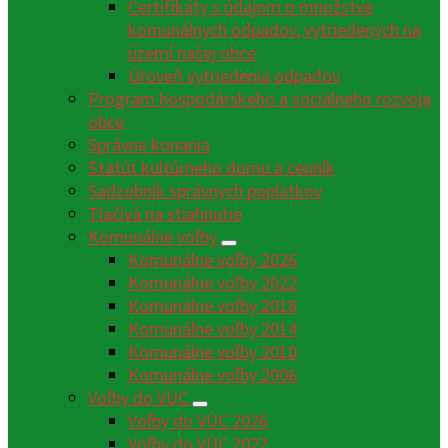
Certifikáty s údajom o množstve
komunálnych odpadov, vytriedených na
území našej obce
Úroveň vytriedenia odpadov
Program hospodárskeho a sociálneho rozvoja
obce
Správne konania
Štatút kultúrneho domu a cenník
Sadzobník správnych poplatkov
Tlačivá na stiahnutie
Komunálne voľby
Komunálne voľby 2026
Komunálne voľby 2022
Komunálne voľby 2018
Komunálne voľby 2014
Komunálne voľby 2010
Komunálne voľby 2006
Voľby do VÚC
Voľby do VÚC 2026
Voľby do VÚC 2022