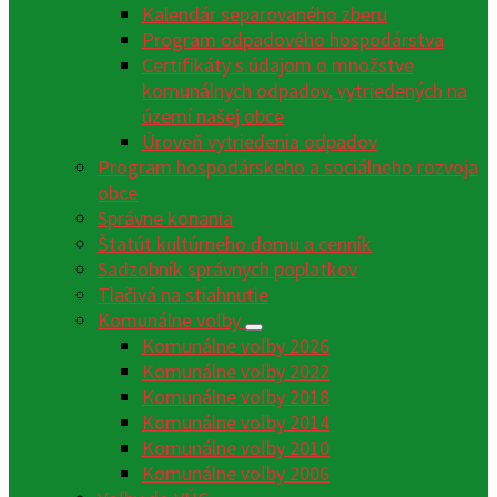
Kalendár separovaného zberu
Program odpadového hospodárstva
Certifikáty s údajom o množstve
komunálnych odpadov, vytriedených na
území našej obce
Úroveň vytriedenia odpadov
Program hospodárskeho a sociálneho rozvoja
obce
Správne konania
Štatút kultúrneho domu a cenník
Sadzobník správnych poplatkov
Tlačivá na stiahnutie
Komunálne voľby
Komunálne voľby 2026
Komunálne voľby 2022
Komunálne voľby 2018
Komunálne voľby 2014
Komunálne voľby 2010
Komunálne voľby 2006