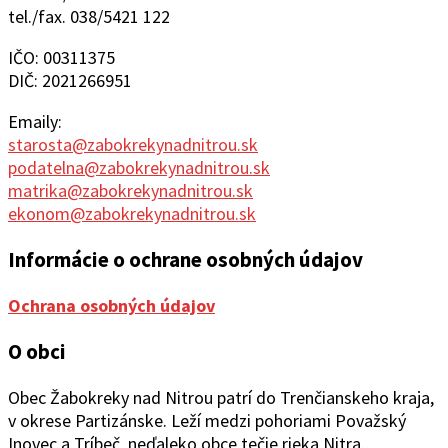
tel./fax. 038/5421 122
IČO: 00311375
DIČ: 2021266951
Emaily:
starosta@zabokrekynadnitrou.sk
podatelna@zabokrekynadnitrou.sk
matrika@zabokrekynadnitrou.sk
ekonom@zabokrekynadnitrou.sk
Informácie o ochrane osobných údajov
Ochrana osobných údajov
O obci
Obec Žabokreky nad Ni
trou patrí do Trenčianskeho kraja,
v okrese Partizánske. Leží medzi pohoriami Považský
Inovec a Tríbeč, neďaleko obce tečie rieka Nitra.