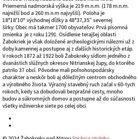
Priemerná nadmorská výška je 219 m.n.m. (178 m.n.m.
najnižší bod a 260 m.n.m najvyšší). Poloha je
18°1
8’10“
východ
ne
j
d
ĺžky a 48°37
‚
35″ severnej
šírky.
Obec
má takmer 1700 obyvateľov. Prvá písomná
zmienka je z roku 1291. Osídlenie terajšej oblasti
Žabokriek je však doložené archeologickými nálezmi už z
doby kamennej a postupne aj z ďalších historických etáp.
V rokoch 1872 až 1922 boli Žabokreky sídlom jedného z
dvanástich slúžnych okresov Nitrianskej župy, do ktorého
patrilo 37 obcí. Pôvodne mali poľnohospodársky
charakter a neskôr boli aj dôležitým centrom obchodného
a výrobného života. Výrazný stavebný ruch začal v 60-tych
rokoch, kedy sa dobudovali bezprašné cesty, mnoho
budov a súkromných domov a postupne až do súčasnosti
všetky inžinierske siete po celej obci.
Facebook
YouTube
© 2024 Žabokreky nad Nitrou
Správca stránky