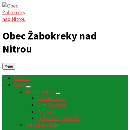
Obec Žabokreky nad
Nitrou
Menu
Domov
Obec
História obce
História obce
Kronika obce
Paberky
Ľudová zdravoveda
Základné údaje