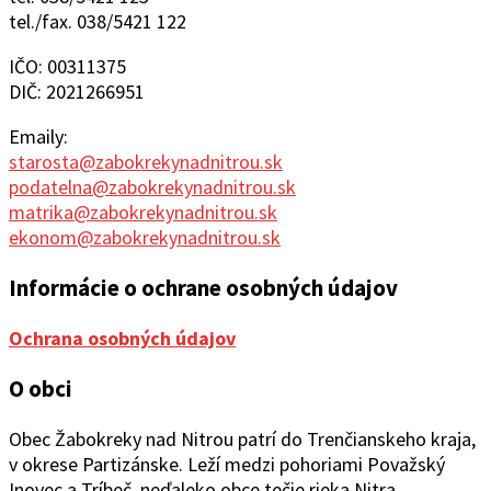
tel./fax. 038/5421 122
IČO: 00311375
DIČ: 2021266951
Emaily:
starosta@zabokrekynadnitrou.sk
podatelna@zabokrekynadnitrou.sk
matrika@zabokrekynadnitrou.sk
ekonom@zabokrekynadnitrou.sk
Informácie o ochrane osobných údajov
Ochrana osobných údajov
O obci
Obec Žabokreky nad Ni
trou patrí do Trenčianskeho kraja,
v okrese Partizánske. Leží medzi pohoriami Považský
Inovec a Tríbeč, neďaleko obce tečie rieka Nitra.