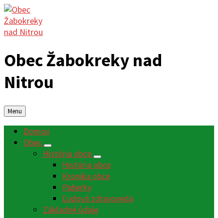
Obec Žabokreky nad
Nitrou
Menu
Domov
Obec
História obce
História obce
Kronika obce
Paberky
Ľudová zdravoveda
Základné údaje