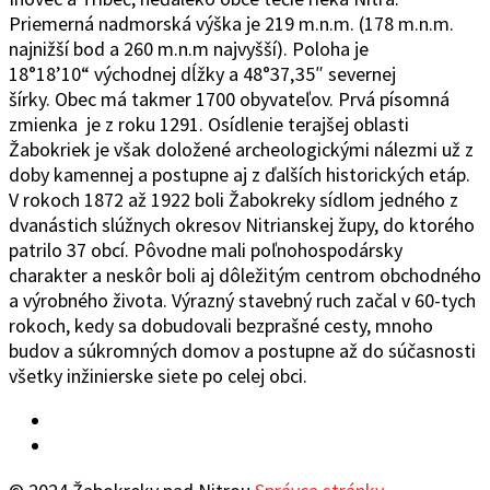
Priemerná nadmorská výška je 219 m.n.m. (178 m.n.m.
najnižší bod a 260 m.n.m najvyšší). Poloha je
18°1
8’10“
východ
ne
j
d
ĺžky a 48°37
‚
35″ severnej
šírky.
Obec
má takmer 1700 obyvateľov. Prvá písomná
zmienka je z roku 1291. Osídlenie terajšej oblasti
Žabokriek je však doložené archeologickými nálezmi už z
doby kamennej a postupne aj z ďalších historických etáp.
V rokoch 1872 až 1922 boli Žabokreky sídlom jedného z
dvanástich slúžnych okresov Nitrianskej župy, do ktorého
patrilo 37 obcí. Pôvodne mali poľnohospodársky
charakter a neskôr boli aj dôležitým centrom obchodného
a výrobného života. Výrazný stavebný ruch začal v 60-tych
rokoch, kedy sa dobudovali bezprašné cesty, mnoho
budov a súkromných domov a postupne až do súčasnosti
všetky inžinierske siete po celej obci.
Facebook
YouTube