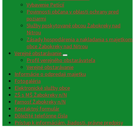
Vybavenie Petícií
Povinnosti občana v oblasti ochrany pred
poziarmi
Služby poskytované obcou Žabokreky nad
Nitrou
Zásady hospodárenia a nakladania s majetkom
obce Žabokreky nad Nitrou
Verejné obstarávanie
Profil verejného obstarávateľa
Verejné obstarávanie
Informácie o odpredaji majetku
Fotogaléria
Elektronické služby obce
ZŠ s MŠ Žabokreky n/N
Farnosť Žabokreky n/N
Kontaktný formulár
Dôležité telefónne čísla
Prístup k informáciám, žiadosti, právne predpisy