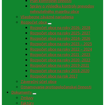
Plán kontrolnej činnosti
Správy o výsledku kontroly prevodov
nehnuteľného majetku obce
Všeobecne záväzné nariadenia
Rozpočet obce
Rozpočet obce na roky 2026- 2028
Rozpočet obce na roky 2025- 2027
Rozpočet obce na roky 2024- 2026
Rozpočet obce na roky 2023 – 2025
Rozpočet obce na roky 2022 – 2024
Rozpočet obce na roky 2021 -2023
Rozpočet obce na roky 2020 -2022
Rozpočet obce na roky 2019-2021
Rozpočet obce na roky 2018-2020
Rozpočet obce na rok 2017
Záverečný účet obce
Oznamovanie protispoločenskej činnosti
Dokumenty
Zmluvy
Faktúry