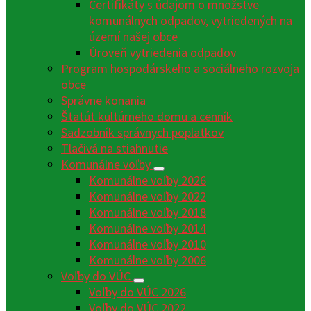
Certifikáty s údajom o množstve
komunálnych odpadov, vytriedených na
území našej obce
Úroveň vytriedenia odpadov
Program hospodárskeho a sociálneho rozvoja
obce
Správne konania
Štatút kultúrneho domu a cenník
Sadzobník správnych poplatkov
Tlačivá na stiahnutie
Komunálne voľby
Komunálne voľby 2026
Komunálne voľby 2022
Komunálne voľby 2018
Komunálne voľby 2014
Komunálne voľby 2010
Komunálne voľby 2006
Voľby do VÚC
Voľby do VÚC 2026
Voľby do VÚC 2022