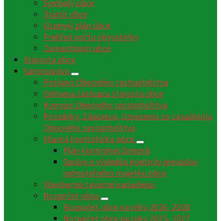
Symboly obce
Štatút obce
Územný plán obce
Prehľad počtu obyvateľov
Zamestnanci obce
Starosta obce
Samospráva
Poslanci Obecného zastupiteľstva
Odmena zástupcu starostu obce
Komisie Obecného zastupiteľstva
Pozvánky, Zápisnice, Uznesenia zo zasadnutia
Obecného zastupiteľstva
Hlavná kontrolórka obce
Plán kontrolnej činnosti
Správy o výsledku kontroly prevodov
nehnuteľného majetku obce
Všeobecne záväzné nariadenia
Rozpočet obce
Rozpočet obce na roky 2026- 2028
Rozpočet obce na roky 2025- 2027