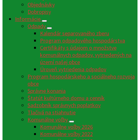
Objednávky
Dobropisy
Informácie
Odpady
Kalendár separovaného zberu
Program odpadového hospodárstva
Certifikáty s údajom o množstve
komunálnych odpadov, vytriedených na
území našej obce
Úroveň vytriedenia odpadov
Program hospodárskeho a sociálneho rozvoja
obce
Správne konania
Štatút kultúrneho domu a cenník
Sadzobník správnych poplatkov
Tlačivá na stiahnutie
Komunálne voľby
Komunálne voľby 2026
Komunálne voľby 2022