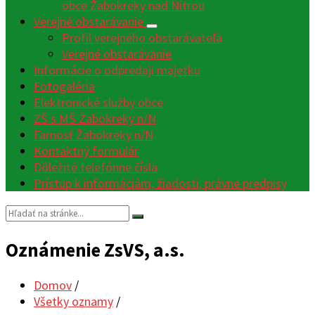
obce Žabokreky nad Nitrou
Verejné obstarávanie
Profil verejného obstarávateľa
Verejné obstarávanie
Informácie o odpredaji majetku
Fotogaléria
Elektronické služby obce
ZŠ s MŠ Žabokreky n/N
Farnosť Žabokreky n/N
Kontaktný formulár
Dôležité telefónne čísla
Prístup k informáciám, žiadosti, právne predpisy
Vyhľadávanie:
Oznámenie ZsVS, a.s.
Domov
/
Všetky oznamy
/