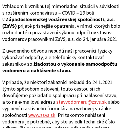
Vzhľadom k vzniknutej mimoriadnej situácii v súvislosti
s rozšírením koronavírusu – COVID – 19 boli
v
Západoslovenskej vodárenskej spoločnosti, a.s.
(ZsVS)
prijaté prísnejšie opatrenia, v rámci ktorých bolo
rozhodnuté o pozastavení výkonu odpočtov stavov
vodomerov pracovníkmi ZsVS, a.s. do 24. januára 2021.
Z uvedeného dôvodu nebudú naši pracovníci fyzicky
vykonávať odpočty, ale telefonicky kontaktovať
zákazníkov so
žiadosťou o vykonanie samoodpočtu
vodomeru a nahlásenie stavu.
V prípade, že niektorí zákazníci nebudú do 24.1.2021
týmto spôsobom oslovení, touto cestou si ich
dovoľujeme požiadať o spoluprácu pri nahlásení stavu,
a to na e-mailovú adresu
stavvodomeru@zsvs.sk
alebo
vyplnením aktívneho formulára na webovej stránke
spoločnosti
www.zsvs.sk
. Pri takomto nahlásení
vodomeru je potrebné, aby ste uviedli technické číslo