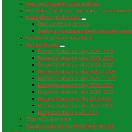
Komisie Obecného zastupiteľstva
Pozvánky, Zápisnice, Uznesenia zo zasadnutia O
Hlavná kontrolórka obce
Plán kontrolnej činnosti
Správy o výsledku kontroly prevodov nehn
Všeobecne záväzné nariadenia
Rozpočet obce
Rozpočet obce na roky 2026- 2028
Rozpočet obce na roky 2025- 2027
Rozpočet obce na roky 2024- 2026
Rozpočet obce na roky 2023 – 2025
Rozpočet obce na roky 2022 – 2024
Rozpočet obce na roky 2021 -2023
Rozpočet obce na roky 2020 -2022
Rozpočet obce na roky 2019-2021
Rozpočet obce na roky 2018-2020
Rozpočet obce na rok 2017
Záverečný účet obce
Oznamovanie protispoločenskej činnosti