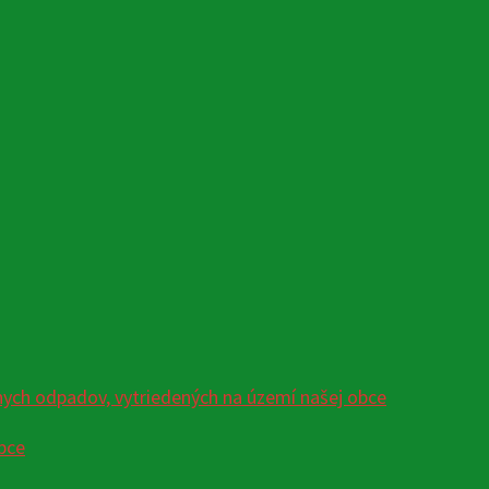
ych odpadov, vytriedených na území našej obce
bce