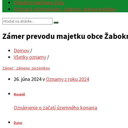
Dôležité telefónne čísla
Prístup k informáciám, žiadosti, právne predpisy
Vyhľadávanie:
Zámer prevodu majetku obce Žabokre
Domov
/
Všetky oznamy
/
Zámer:_zámena_pozemkov
26. júna 2024
v
Oznamy z roku 2024
Naspäť
Oznámenie o začatí územného konania
Ďalej