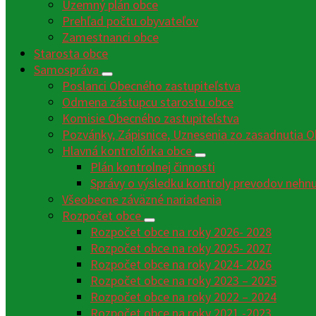
Územný plán obce
Prehľad počtu obyvateľov
Zamestnanci obce
Starosta obce
Samospráva
Poslanci Obecného zastupiteľstva
Odmena zástupcu starostu obce
Komisie Obecného zastupiteľstva
Pozvánky, Zápisnice, Uznesenia zo zasadnutia O
Hlavná kontrolórka obce
Plán kontrolnej činnosti
Správy o výsledku kontroly prevodov nehn
Všeobecne záväzné nariadenia
Rozpočet obce
Rozpočet obce na roky 2026- 2028
Rozpočet obce na roky 2025- 2027
Rozpočet obce na roky 2024- 2026
Rozpočet obce na roky 2023 – 2025
Rozpočet obce na roky 2022 – 2024
Rozpočet obce na roky 2021 -2023