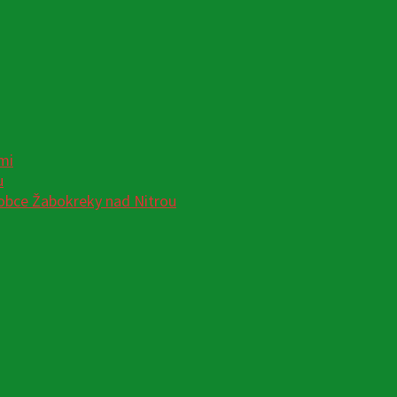
mi
u
obce Žabokreky nad Nitrou