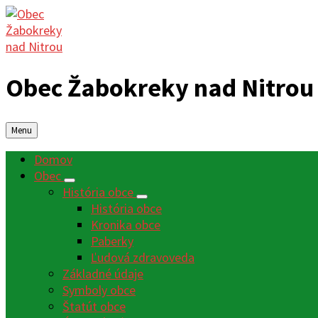
Obec Žabokreky nad Nitrou
Menu
Domov
Obec
História obce
História obce
Kronika obce
Paberky
Ľudová zdravoveda
Základné údaje
Symboly obce
Štatút obce