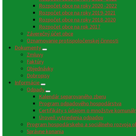
Rozpočet obce na roky 2020 -2022
Rozpočet obce na roky 2019-2021
Rozpočet obce na roky 2018-2020
Rozpočet obce na rok 2017
Záverečný účet obce
Oznamovanie protispoločenskej činnosti
Dokumenty
Zmluvy
Faktúry
Objednávky
Dobropisy
Informácie
Odpady
Kalendár separovaného zberu
Program odpadového hospodárstva
Certifikáty s údajom o množstve komunáln
Úroveň vytriedenia odpadov
Program hospodárskeho a sociálneho rozvoja o
Správne konania