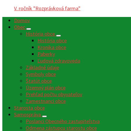
V. ročník "Rozprávková farma"
Domov
Obec
História obce
História obce
Kronika obce
Paberky
Ľudová zdravoveda
Základné údaje
Symboly obce
Štatút obce
Územný plán obce
Prehľad počtu obyvateľov
Zamestnanci obce
Starosta obce
Samospráva
Poslanci Obecného zastupiteľstva
Odmena zástupcu starostu obce