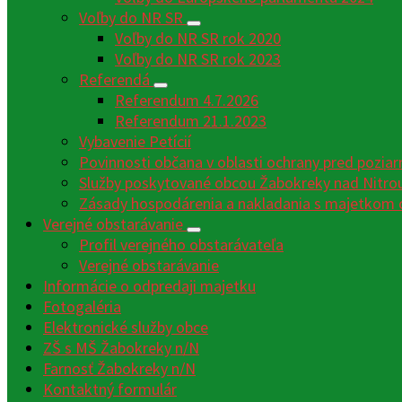
Voľby do NR SR
Voľby do NR SR rok 2020
Voľby do NR SR rok 2023
Referendá
Referendum 4.7.2026
Referendum 21.1.2023
Vybavenie Petícií
Povinnosti občana v oblasti ochrany pred poziar
Služby poskytované obcou Žabokreky nad Nitro
Zásady hospodárenia a nakladania s majetkom 
Verejné obstarávanie
Profil verejného obstarávateľa
Verejné obstarávanie
Informácie o odpredaji majetku
Fotogaléria
Elektronické služby obce
ZŠ s MŠ Žabokreky n/N
Farnosť Žabokreky n/N
Kontaktný formulár