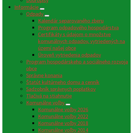
Dobropisy
Informácie
Odpady
Kalendár separovaného zberu
Program odpadového hospodárstva
Certifikáty s údajom o množstve
komunálnych odpadov, vytriedených na
území našej obce
Úroveň vytriedenia odpadov
Program hospodárskeho a sociálneho rozvoja
obce
Správne konania
Štatút kultúrneho domu a cenník
Sadzobník správnych poplatkov
Tlačivá na stiahnutie
Komunálne voľby
Komunálne voľby 2026
Komunálne voľby 2022
Komunálne voľby 2018
Komunálne voľby 2014