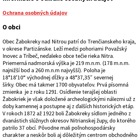
Ochrana osobných údajov
O obci
Obec Žabokreky nad Ni
trou patrí do Trenčianskeho kraja,
v okrese Partizánske. Leží medzi pohoriami Považský
Inovec a Tríbeč, neďaleko obce tečie rieka Nitra.
Priemerná nadmorská výška je 219 m.n.m. (178 m.n.m.
najnižší bod a 260 m.n.m najvyšší). Poloha je
18°1
8’10“
východ
ne
j
d
ĺžky a 48°37
‚
35″ severnej
šírky.
Obec
má takmer 1700 obyvateľov. Prvá písomná
zmienka je z roku 1291. Osídlenie terajšej oblasti
Žabokriek je však doložené archeologickými nálezmi už z
doby kamennej a postupne aj z ďalších historických etáp.
V rokoch 1872 až 1922 boli Žabokreky sídlom jedného z
dvanástich slúžnych okresov Nitrianskej župy, do ktorého
patrilo 37 obcí. Pôvodne mali poľnohospodársky
charakter a neskôr boli aj dôležitým centrom obchodného