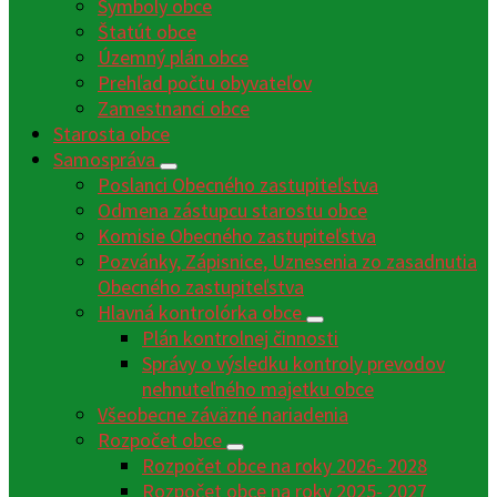
Symboly obce
Štatút obce
Územný plán obce
Prehľad počtu obyvateľov
Zamestnanci obce
Starosta obce
Samospráva
Poslanci Obecného zastupiteľstva
Odmena zástupcu starostu obce
Komisie Obecného zastupiteľstva
Pozvánky, Zápisnice, Uznesenia zo zasadnutia
Obecného zastupiteľstva
Hlavná kontrolórka obce
Plán kontrolnej činnosti
Správy o výsledku kontroly prevodov
nehnuteľného majetku obce
Všeobecne záväzné nariadenia
Rozpočet obce
Rozpočet obce na roky 2026- 2028
Rozpočet obce na roky 2025- 2027