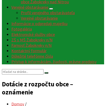
obce Žabokreky nad Nitrou
Verejné obstarávanie
Profil verejného obstarávateľa
Verejné obstarávanie
Informácie o odpredaji majetku
Fotogaléria
Elektronické služby obce
ZŠ s MŠ Žabokreky n/N
Farnosť Žabokreky n/N
Kontaktný formulár
Dôležité telefónne čísla
Prístup k informáciám, žiadosti, právne predpisy
Vyhľadávanie:
Dotácie z rozpočtu obce –
oznámenie
Domov
/