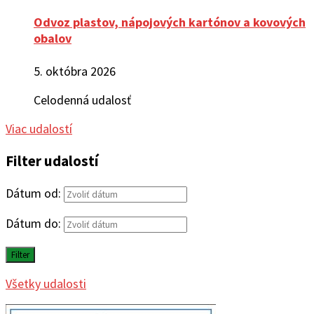
Odvoz plastov, nápojových kartónov a kovových
obalov
5. októbra 2026
Celodenná udalosť
Viac udalostí
Filter udalostí
Dátum od:
Dátum do:
Filter
Všetky udalosti