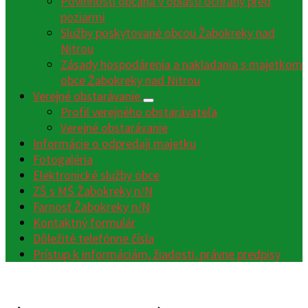
Povinnosti občana v oblasti ochrany pred
poziarmi
Služby poskytované obcou Žabokreky nad
Nitrou
Zásady hospodárenia a nakladania s majetkom
obce Žabokreky nad Nitrou
Verejné obstarávanie
Profil verejného obstarávateľa
Verejné obstarávanie
Informácie o odpredaji majetku
Fotogaléria
Elektronické služby obce
ZŠ s MŠ Žabokreky n/N
Farnosť Žabokreky n/N
Kontaktný formulár
Dôležité telefónne čísla
Prístup k informáciám, žiadosti, právne predpisy