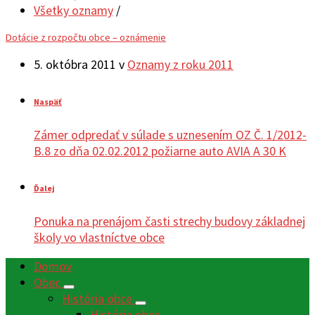
Všetky oznamy
/
Dotácie z rozpočtu obce – oznámenie
5. októbra 2011
v
Oznamy z roku 2011
Naspäť
Zámer odpredať v súlade s uznesením OZ Č. 1/2012-
B.8 zo dňa 02.02.2012 požiarne auto AVIA A 30 K
Ďalej
Ponuka na prenájom časti strechy budovy základnej
školy vo vlastníctve obce
Domov
Obec
História obce
História obce