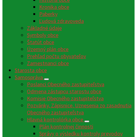
Kronika obce
Paberky
Ľudová zdravoveda
Základné údaje
Symboly obce
Štatút obce
Územný plán obce
Prehľad počtu obyvateľov
Zamestnanci obce
Starosta obce
Samospráva
Poslanci Obecného zastupiteľstva
Odmena zástupcu starostu obce
Komisie Obecného zastupiteľstva
Pozvánky, Zápisnice, Uznesenia zo zasadnutia
Obecného zastupiteľstva
Hlavná kontrolórka obce
Plán kontrolnej činnosti
Správy o výsledku kontroly prevodov