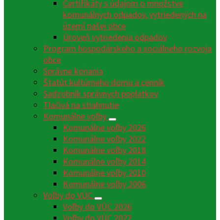
Certifikáty s údajom o množstve
komunálnych odpadov, vytriedených na
území našej obce
Úroveň vytriedenia odpadov
Program hospodárskeho a sociálneho rozvoja
obce
Správne konania
Štatút kultúrneho domu a cenník
Sadzobník správnych poplatkov
Tlačivá na stiahnutie
Komunálne voľby
Komunálne voľby 2026
Komunálne voľby 2022
Komunálne voľby 2018
Komunálne voľby 2014
Komunálne voľby 2010
Komunálne voľby 2006
Voľby do VÚC
Voľby do VÚC 2026
Voľby do VÚC 2022