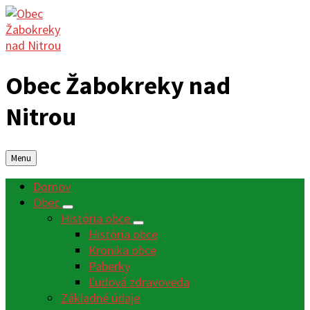
Obec Žabokreky nad
Nitrou
Menu
Domov
Obec
História obce
História obce
Kronika obce
Paberky
Ľudová zdravoveda
Základné údaje