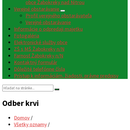
obce Žabokreky nad Nitrou
Verejné obstarávanie
Profil verejného obstarávateľa
Verejné obstarávanie
Informácie o odpredaji majetku
Fotogaléria
Elektronické služby obce
ZŠ s MŠ Žabokreky n/N
Farnosť Žabokreky n/N
Kontaktný formulár
Dôležité telefónne čísla
Prístup k informáciám, žiadosti, právne predpisy
Vyhľadávanie:
Odber krvi
Domov
/
Všetky oznamy
/