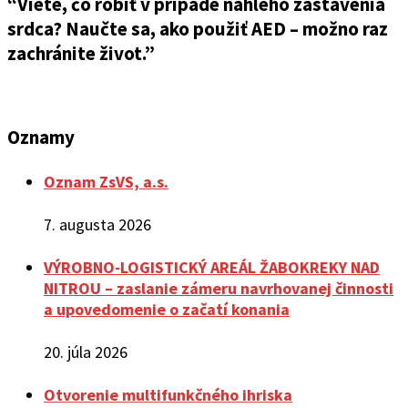
“Viete, čo robiť v prípade náhleho zastavenia
srdca? Naučte sa, ako použiť AED – možno raz
zachránite život.”
Oznamy
Oznam ZsVS, a.s.
7. augusta 2026
VÝROBNO-LOGISTICKÝ AREÁL ŽABOKREKY NAD
NITROU – zaslanie zámeru navrhovanej činnosti
a upovedomenie o začatí konania
20. júla 2026
Otvorenie multifunkčného ihriska