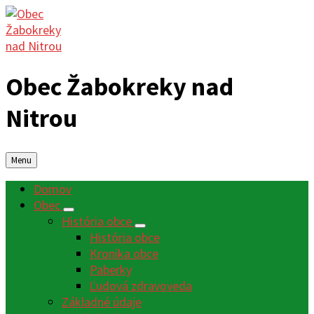
Obec Žabokreky nad
Nitrou
Menu
Domov
Obec
História obce
História obce
Kronika obce
Paberky
Ľudová zdravoveda
Základné údaje