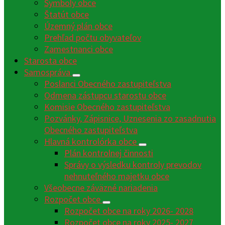
Symboly obce
Štatút obce
Územný plán obce
Prehľad počtu obyvateľov
Zamestnanci obce
Starosta obce
Samospráva
Poslanci Obecného zastupiteľstva
Odmena zástupcu starostu obce
Komisie Obecného zastupiteľstva
Pozvánky, Zápisnice, Uznesenia zo zasadnutia
Obecného zastupiteľstva
Hlavná kontrolórka obce
Plán kontrolnej činnosti
Správy o výsledku kontroly prevodov
nehnuteľného majetku obce
Všeobecne záväzné nariadenia
Rozpočet obce
Rozpočet obce na roky 2026- 2028
Rozpočet obce na roky 2025- 2027