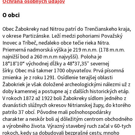
Ochrana osobných údajov
O obci
Obec Žabokreky nad Ni
trou patrí do Trenčianskeho kraja,
v okrese Partizánske. Leží medzi pohoriami Považský
Inovec a Tríbeč, neďaleko obce tečie rieka Nitra.
Priemerná nadmorská výška je 219 m.n.m. (178 m.n.m.
najnižší bod a 260 m.n.m najvyšší). Poloha je
18°1
8’10“
východ
ne
j
d
ĺžky a 48°37
‚
35″ severnej
šírky.
Obec
má takmer 1700 obyvateľov. Prvá písomná
zmienka je z roku 1291. Osídlenie terajšej oblasti
Žabokriek je však doložené archeologickými nálezmi už z
doby kamennej a postupne aj z ďalších historických etáp.
V rokoch 1872 až 1922 boli Žabokreky sídlom jedného z
dvanástich slúžnych okresov Nitrianskej župy, do ktorého
patrilo 37 obcí. Pôvodne mali poľnohospodársky
charakter a neskôr boli aj dôležitým centrom obchodného
a výrobného života. Výrazný stavebný ruch začal v 60-tych
rokoch, kedy sa dobudovali bezprašné cesty, mnoho