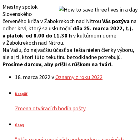
Miestny spolok
Slovenského
červeného kríža v Žabokrekoch nad Nitrou
Vás pozýva
na
odber krvi, ktorý sa uskutoční
dňa 25. marca 2022,
t.j.
v piatok
od 8.00 do 11.30 h
v kultúrnom dome
v Žabokrekoch nad Nitrou.
Na Vašu, čo najväčšiu účasť sa tešia nielen členky výboru,
ale aj tí, ktorí túto tekutinu bezodkladne potrebujú.
Prosíme darcov, aby prišli s rúškom na tvári.
18. marca 2022
v
Oznamy z roku 2022
Naspäť
Zmena otváracích hodín pošty
Ďalej
"Plán rozvoja verejných vodovodov a verejných