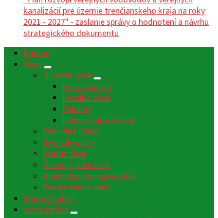
kanalizácií pre územie trenčianskeho kraja na roky
2021 - 2027" - zaslanie správy o hodnotení a návrhu
strategického dokumentu
Domov
Obec
História obce
História obce
Kronika obce
Paberky
Ľudová zdravoveda
Základné údaje
Symboly obce
Štatút obce
Územný plán obce
Prehľad počtu obyvateľov
Zamestnanci obce
Starosta obce
Samospráva