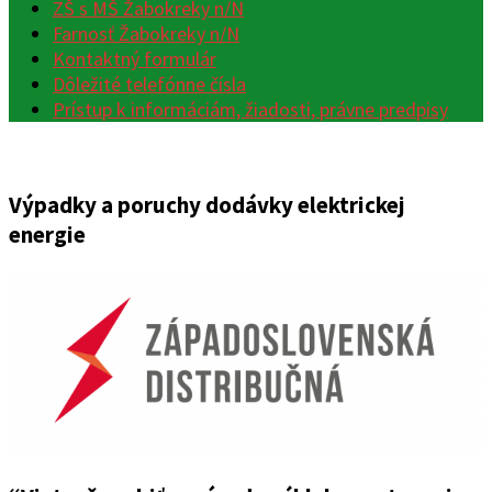
ZŠ s MŠ Žabokreky n/N
Farnosť Žabokreky n/N
Kontaktný formulár
Dôležité telefónne čísla
Prístup k informáciám, žiadosti, právne predpisy
Výpadky a poruchy dodávky elektrickej
energie