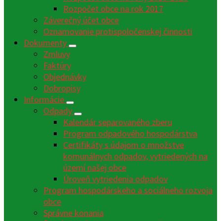
Rozpočet obce na rok 2017
Záverečný účet obce
Oznamovanie protispoločenskej činnosti
Dokumenty
Zmluvy
Faktúry
Objednávky
Dobropisy
Informácie
Odpady
Kalendár separovaného zberu
Program odpadového hospodárstva
Certifikáty s údajom o množstve
komunálnych odpadov, vytriedených na
území našej obce
Úroveň vytriedenia odpadov
Program hospodárskeho a sociálneho rozvoja
obce
Správne konania