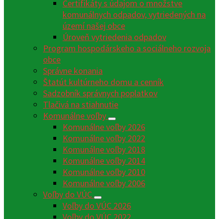
Certifikáty s údajom o množstve
komunálnych odpadov, vytriedených na
území našej obce
Úroveň vytriedenia odpadov
Program hospodárskeho a sociálneho rozvoja
obce
Správne konania
Štatút kultúrneho domu a cenník
Sadzobník správnych poplatkov
Tlačivá na stiahnutie
Komunálne voľby
Komunálne voľby 2026
Komunálne voľby 2022
Komunálne voľby 2018
Komunálne voľby 2014
Komunálne voľby 2010
Komunálne voľby 2006
Voľby do VÚC
Voľby do VÚC 2026
Voľby do VÚC 2022