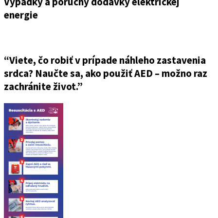
Výpadky a poruchy dodávky elektrickej
energie
“Viete, čo robiť v prípade náhleho zastavenia
srdca? Naučte sa, ako použiť AED – možno raz
zachránite život.”