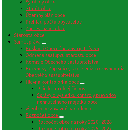
Symboly obce
Štatút obce
Územný plán obce
Prehľad počtu obyvateľov
Zamestnanci obce
Starosta obce
Samospráva
Poslanci Obecného zastupiteľstva
Odmena zástupcu starostu obce
Komisie Obecného zastupiteľstva
Pozvánky, Zápisnice, Uznesenia zo zasadnutia
Obecného zastupiteľstva
Hlavná kontrolórka obce
Plán kontrolnej činnosti
Správy o výsledku kontroly prevodov
nehnuteľného majetku obce
Všeobecne záväzné nariadenia
Rozpočet obce
Rozpočet obce na roky 2026- 2028
Rozpočet obce na roky 2025- 2027