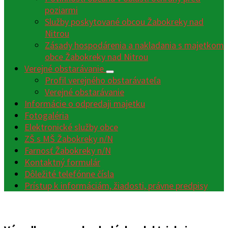
poziarmi
Služby poskytované obcou Žabokreky nad
Nitrou
Zásady hospodárenia a nakladania s majetkom
obce Žabokreky nad Nitrou
Verejné obstarávanie
Profil verejného obstarávateľa
Verejné obstarávanie
Informácie o odpredaji majetku
Fotogaléria
Elektronické služby obce
ZŠ s MŠ Žabokreky n/N
Farnosť Žabokreky n/N
Kontaktný formulár
Dôležité telefónne čísla
Prístup k informáciám, žiadosti, právne predpisy