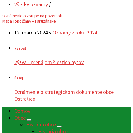
Všetky oznamy
/
Oznámenie o vstupe na pozemok
Mapa Topoľčany – Partizánske
12. marca 2024
v
Oznamy z roku 2024
Naspäť
Výzva - prenájom šiestich bytov
Ďalej
Oznámenie o strategickom dokumente obce
Ostratice
Domov
Obec
História obce
História obce