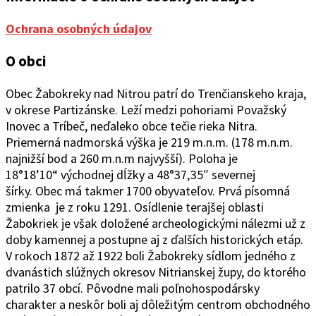
Ochrana osobných údajov
O obci
Obec Žabokreky nad Ni
trou patrí do Trenčianskeho kraja,
v okrese Partizánske. Leží medzi pohoriami Považský
Inovec a Tríbeč, neďaleko obce tečie rieka Nitra.
Priemerná nadmorská výška je 219 m.n.m. (178 m.n.m.
najnižší bod a 260 m.n.m najvyšší). Poloha je
18°1
8’10“
východ
ne
j
d
ĺžky a 48°37
‚
35″ severnej
šírky.
Obec
má takmer 1700 obyvateľov. Prvá písomná
zmienka je z roku 1291. Osídlenie terajšej oblasti
Žabokriek je však doložené archeologickými nálezmi už z
doby kamennej a postupne aj z ďalších historických etáp.
V rokoch 1872 až 1922 boli Žabokreky sídlom jedného z
dvanástich slúžnych okresov Nitrianskej župy, do ktorého
patrilo 37 obcí. Pôvodne mali poľnohospodársky
charakter a neskôr boli aj dôležitým centrom obchodného