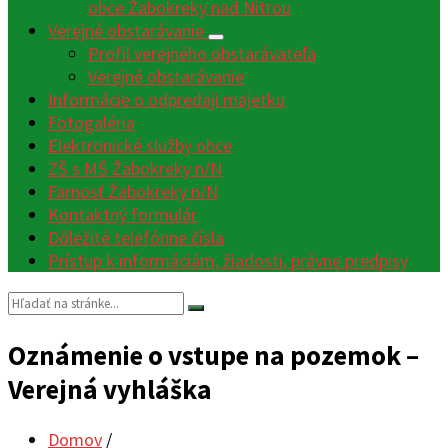
obce Žabokreky nad Nitrou
Verejné obstarávanie
Profil verejného obstarávateľa
Verejné obstarávanie
Informácie o odpredaji majetku
Fotogaléria
Elektronické služby obce
ZŠ s MŠ Žabokreky n/N
Farnosť Žabokreky n/N
Kontaktný formulár
Dôležité telefónne čísla
Prístup k informáciám, žiadosti, právne predpisy
Vyhľadávanie:
Oznámenie o vstupe na pozemok –
Verejná vyhláška
Domov
/