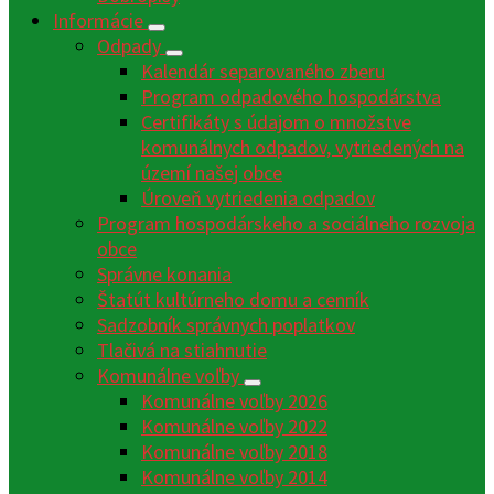
Informácie
Odpady
Kalendár separovaného zberu
Program odpadového hospodárstva
Certifikáty s údajom o množstve
komunálnych odpadov, vytriedených na
území našej obce
Úroveň vytriedenia odpadov
Program hospodárskeho a sociálneho rozvoja
obce
Správne konania
Štatút kultúrneho domu a cenník
Sadzobník správnych poplatkov
Tlačivá na stiahnutie
Komunálne voľby
Komunálne voľby 2026
Komunálne voľby 2022
Komunálne voľby 2018
Komunálne voľby 2014