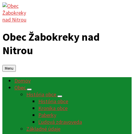
Obec Žabokreky nad
Nitrou
Menu
Domov
Obec
História obce
História obce
Kronika obce
Paberky
Ľudová zdravoveda
Základné údaje