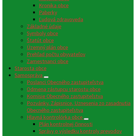
Kronika obce
Paberky
Ľudová zdravoveda
Základné údaje
Symboly obce
Štatút obce
Územný plán obce
Prehľad počtu obyvateľov
Zamestnanci obce
Starosta obce
Samospráva
Poslanci Obecného zastupiteľstva
Odmena zástupcu starostu obce
Komisie Obecného zastupiteľstva
Pozvánky, Zápisnice, Uznesenia zo zasadnutia
Obecného zastupiteľstva
Hlavná kontrolórka obce
Plán kontrolnej činnosti
Správy o výsledku kontroly prevodov