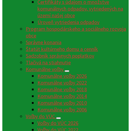
Certifikáty s údajom o množstve
komunálnych odpadov, vytriedených na
území našej obce
Úroveň vytriedenia odpadov
Program hospodárskeho a sociálneho rozvoja
obce
Správne konania
Štatút kultúrneho domu a cenník
Sadzobník správnych poplatkov
Tlačivá na stiahnutie
Komunálne voľby
Komunálne voľby 2026
Komunálne voľby 2022
Komunálne voľby 2018
Komunálne voľby 2014
Komunálne voľby 2010
Komunálne voľby 2006
Voľby do VÚC
Voľby do VÚC 2026
Voľby do VÚC 2022