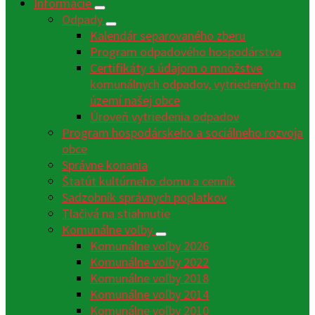
Informácie
Odpady
Kalendár separovaného zberu
Program odpadového hospodárstva
Certifikáty s údajom o množstve
komunálnych odpadov, vytriedených na
území našej obce
Úroveň vytriedenia odpadov
Program hospodárskeho a sociálneho rozvoja
obce
Správne konania
Štatút kultúrneho domu a cenník
Sadzobník správnych poplatkov
Tlačivá na stiahnutie
Komunálne voľby
Komunálne voľby 2026
Komunálne voľby 2022
Komunálne voľby 2018
Komunálne voľby 2014
Komunálne voľby 2010