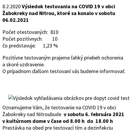
8.2.2020
Výsledok testovania na COVID 19
v obci
Žabokreky nad Nitrou,
ktoré sa konalo v sobotu
06.02.2021
Počet otestovaných: 810
Počet pozitívnych: 10
čo predstavuje: 1,23 %
Pozitívne testovaným prajeme ľahký priebeh ochorenia
a skoré uzdravenie.
O prípadnom ďalšom testovaní vás budeme informovať.
Oznamujeme Vám, že testovanie na COVID 19 v obci
Žabokreky nad Nitroubude
v sobotu 6. februára 2021
v kultúrnom dome
v čase od 8.00 h do 18.00 h
Prestávka na obed pre testovací tím a dezinfekciu