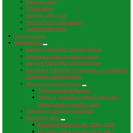
Symboly obce
Štatút obce
Územný plán obce
Prehľad počtu obyvateľov
Zamestnanci obce
Starosta obce
Samospráva
Poslanci Obecného zastupiteľstva
Odmena zástupcu starostu obce
Komisie Obecného zastupiteľstva
Pozvánky, Zápisnice, Uznesenia zo zasadnutia
Obecného zastupiteľstva
Hlavná kontrolórka obce
Plán kontrolnej činnosti
Správy o výsledku kontroly prevodov
nehnuteľného majetku obce
Všeobecne záväzné nariadenia
Rozpočet obce
Rozpočet obce na roky 2026- 2028
Rozpočet obce na roky 2025- 2027