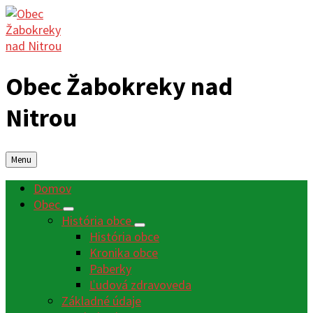
Obec Žabokreky nad
Nitrou
Menu
Domov
Obec
História obce
História obce
Kronika obce
Paberky
Ľudová zdravoveda
Základné údaje