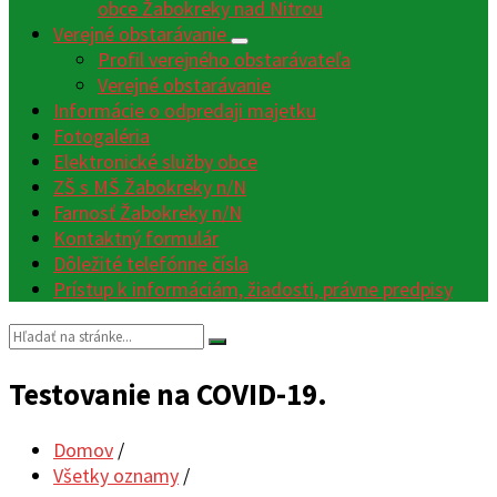
obce Žabokreky nad Nitrou
Verejné obstarávanie
Profil verejného obstarávateľa
Verejné obstarávanie
Informácie o odpredaji majetku
Fotogaléria
Elektronické služby obce
ZŠ s MŠ Žabokreky n/N
Farnosť Žabokreky n/N
Kontaktný formulár
Dôležité telefónne čísla
Prístup k informáciám, žiadosti, právne predpisy
Vyhľadávanie:
Testovanie na COVID-19.
Domov
/
Všetky oznamy
/