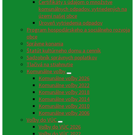
Certifikáty s údajom o množstve
komunálnych odpadov, vytriedených na
území našej obce
Úroveň vytriedenia odpadov
Program hospodárskeho a sociálneho rozvoja
obce
Správne konania
Štatút kultúrneho domu a cenník
Sadzobník správnych poplatkov
Tlačivá na stiahnutie
Komunálne voľby
Komunálne voľby 2026
Komunálne voľby 2022
Komunálne voľby 2018
Komunálne voľby 2014
Komunálne voľby 2010
Komunálne voľby 2006
Voľby do VÚC
Voľby do VÚC 2026
Voľby do VÚC 2022