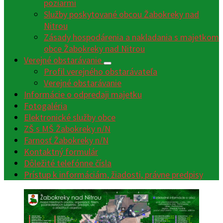
poziarmi
Služby poskytované obcou Žabokreky nad
Nitrou
Zásady hospodárenia a nakladania s majetkom
obce Žabokreky nad Nitrou
Verejné obstarávanie
Profil verejného obstarávateľa
Verejné obstarávanie
Informácie o odpredaji majetku
Fotogaléria
Elektronické služby obce
ZŠ s MŠ Žabokreky n/N
Farnosť Žabokreky n/N
Kontaktný formulár
Dôležité telefónne čísla
Prístup k informáciám, žiadosti, právne predpisy