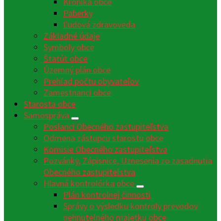
Kronika obce
Paberky
Ľudová zdravoveda
Základné údaje
Symboly obce
Štatút obce
Územný plán obce
Prehľad počtu obyvateľov
Zamestnanci obce
Starosta obce
Samospráva
Poslanci Obecného zastupiteľstva
Odmena zástupcu starostu obce
Komisie Obecného zastupiteľstva
Pozvánky, Zápisnice, Uznesenia zo zasadnutia
Obecného zastupiteľstva
Hlavná kontrolórka obce
Plán kontrolnej činnosti
Správy o výsledku kontroly prevodov
nehnuteľného majetku obce