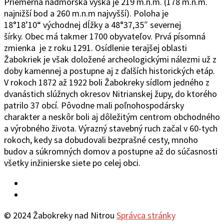
Priemerná nadmorská výška je 219 m.n.m. (178 m.n.m.
najnižší bod a 260 m.n.m najvyšší). Poloha je
18°1
8’10“
východ
ne
j
d
ĺžky a 48°37
‚
35″ severnej
šírky.
Obec
má takmer 1700 obyvateľov. Prvá písomná
zmienka je z roku 1291. Osídlenie terajšej oblasti
Žabokriek je však doložené archeologickými nálezmi už z
doby kamennej a postupne aj z ďalších historických etáp.
V rokoch 1872 až 1922 boli Žabokreky sídlom jedného z
dvanástich slúžnych okresov Nitrianskej župy, do ktorého
patrilo 37 obcí. Pôvodne mali poľnohospodársky
charakter a neskôr boli aj dôležitým centrom obchodného
a výrobného života. Výrazný stavebný ruch začal v 60-tych
rokoch, kedy sa dobudovali bezprašné cesty, mnoho
budov a súkromných domov a postupne až do súčasnosti
všetky inžinierske siete po celej obci.
Facebook
YouTube
© 2024 Žabokreky nad Nitrou
Správca stránky