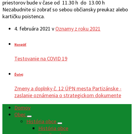
priestorov bude v čase od 11.30 h do 13.00 h
Nezabudnite si zobrať so sebou občiansky preukaz alebo
kartičku poistenca.
4. februára 2021
v
Oznamy z roku 2021
Naspäť
Testovanie na COVID 19
Ďalej
Zmeny a doplnky č. 12 ÚPN mesta Partizánske -
zaslanie oznámenia o strategickom dokumente
Domov
Obec
História obce
História obce