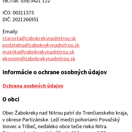
tel./fax. 038/5421 122
IČO: 00311375
DIČ: 2021266951
Emaily:
starosta@zabokrekynadnitrou.sk
podatelna@zabokrekynadnitrou.sk
matrika@zabokrekynadnitrou.sk
ekonom@zabokrekynadnitrou.sk
Informácie o ochrane osobných údajov
Ochrana osobných údajov
O obci
Obec Žabokreky nad Ni
trou patrí do Trenčianskeho kraja,
v okrese Partizánske. Leží medzi pohoriami Považský
Inovec a Tríbeč, neďaleko obce tečie rieka Nitra.