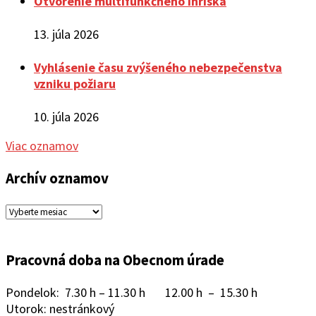
Otvorenie multifunkčného ihriska
13. júla 2026
Vyhlásenie času zvýšeného nebezpečenstva
vzniku požiaru
10. júla 2026
Viac oznamov
Archív oznamov
Archív
oznamov
Pracovná doba na Obecnom úrade
Pondelok: 7.30 h – 11.30 h 12.00 h – 15.30 h
Utorok: nestránkový