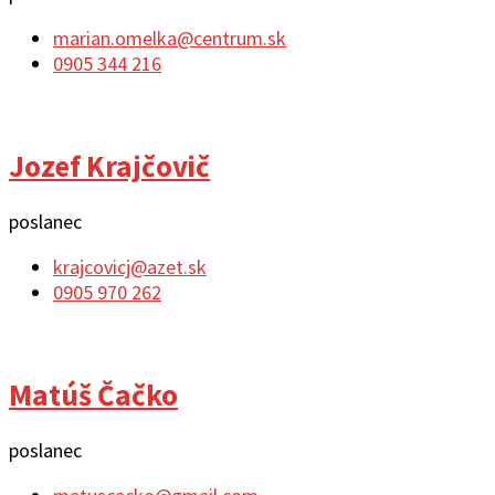
marian.omelka@centrum.sk
0905 344 216
Jozef Krajčovič
poslanec
krajcovicj@azet.sk
0905 970 262
Matúš Čačko
poslanec