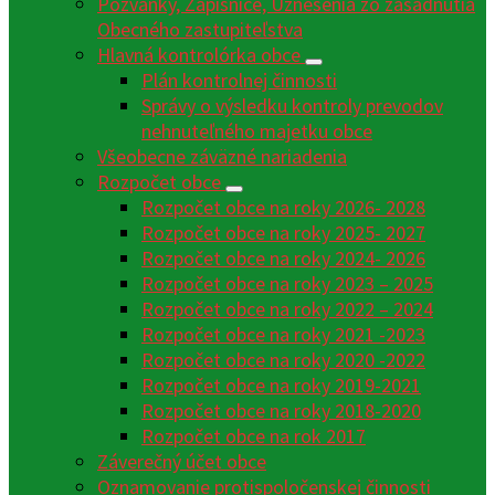
Pozvánky, Zápisnice, Uznesenia zo zasadnutia
Obecného zastupiteľstva
Hlavná kontrolórka obce
Plán kontrolnej činnosti
Správy o výsledku kontroly prevodov
nehnuteľného majetku obce
Všeobecne záväzné nariadenia
Rozpočet obce
Rozpočet obce na roky 2026- 2028
Rozpočet obce na roky 2025- 2027
Rozpočet obce na roky 2024- 2026
Rozpočet obce na roky 2023 – 2025
Rozpočet obce na roky 2022 – 2024
Rozpočet obce na roky 2021 -2023
Rozpočet obce na roky 2020 -2022
Rozpočet obce na roky 2019-2021
Rozpočet obce na roky 2018-2020
Rozpočet obce na rok 2017
Záverečný účet obce
Oznamovanie protispoločenskej činnosti