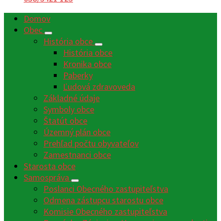
Domov
Obec
História obce
História obce
Kronika obce
Paberky
Ľudová zdravoveda
Základné údaje
Symboly obce
Štatút obce
Územný plán obce
Prehľad počtu obyvateľov
Zamestnanci obce
Starosta obce
Samospráva
Poslanci Obecného zastupiteľstva
Odmena zástupcu starostu obce
Komisie Obecného zastupiteľstva