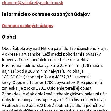
ekonom@zabokrekynadnitrou.sk
Informácie o ochrane osobných údajov
Ochrana osobných údajov
O obci
Obec Žabokreky nad Ni
trou patrí do Trenčianskeho kraja,
v okrese Partizánske. Leží medzi pohoriami Považský
Inovec a Tríbeč, neďaleko obce tečie rieka Nitra.
Priemerná nadmorská výška je 219 m.n.m. (178 m.n.m.
najnižší bod a 260 m.n.m najvyšší). Poloha je
18°1
8’10“
východ
ne
j
d
ĺžky a 48°37
‚
35″ severnej
šírky.
Obec
má takmer 1700 obyvateľov. Prvá písomná
zmienka je z roku 1291. Osídlenie terajšej oblasti
Žabokriek je však doložené archeologickými nálezmi už z
doby kamennej a postupne aj z ďalších historických etáp.
V rokoch 1872 až 1922 boli Žabokreky sídlom jedného z
dvanástich slúžnych okresov Nitrianskej župy, do ktorého