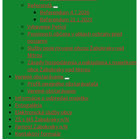
Referendá
Referendum 4.7.2026
Referendum 21.1.2023
Vybavenie Petícií
Povinnosti občana v oblasti ochrany pred
poziarmi
Služby poskytované obcou Žabokreky nad
Nitrou
Zásady hospodárenia a nakladania s majetkom
obce Žabokreky nad Nitrou
Verejné obstarávanie
Profil verejného obstarávateľa
Verejné obstarávanie
Informácie o odpredaji majetku
Fotogaléria
Elektronické služby obce
ZŠ s MŠ Žabokreky n/N
Farnosť Žabokreky n/N
Kontaktný formulár