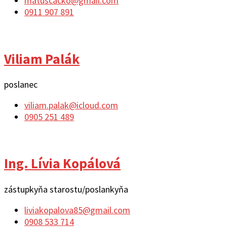
matuscacko@gmail.com
0911 907 891
Viliam Palák
poslanec
viliam.palak@icloud.com
0905 251 489
Ing. Lívia Kopálová
zástupkyňa starostu/poslankyňa
liviakopalova85@gmail.com
0908 533 714