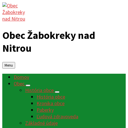
Obec Žabokreky nad
Nitrou
Menu
Domov
Obec
História obce
História obce
Kronika obce
Paberky
Ľudová zdravoveda
Základné údaje