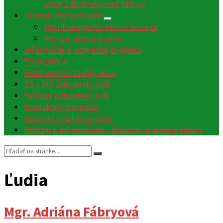
obce Žabokreky nad Nitrou
Verejné obstarávanie
Profil verejného obstarávateľa
Verejné obstarávanie
Informácie o odpredaji majetku
Fotogaléria
Elektronické služby obce
ZŠ s MŠ Žabokreky n/N
Farnosť Žabokreky n/N
Kontaktný formulár
Dôležité telefónne čísla
Prístup k informáciám, žiadosti, právne predpisy
Vyhľadávanie:
Ľudia
Mgr. Adriána Fábryová