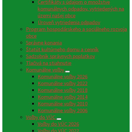
Certifikáty s údajom o množstve
komunálnych odpadov, vytriedených na
území našej obce
Úroveň vytriedenia odpadov
Program hospodárskeho a sociálneho rozvoja
obce
Správne konania
Štatút kultúrneho domu a cenník
Sadzobník správnych poplatkov
Tlačivá na stiahnutie
Komunálne voľby
Komunálne voľby 2026
Komunálne voľby 2022
Komunálne voľby 2018
Komunálne voľby 2014
Komunálne voľby 2010
Komunálne voľby 2006
Voľby do VÚC
Voľby do VÚC 2026
Voľby do VÚC 2022