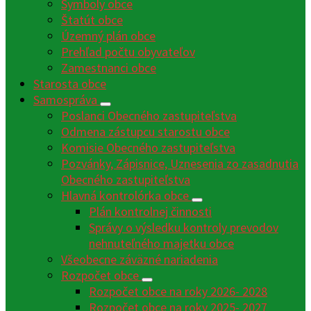
Symboly obce
Štatút obce
Územný plán obce
Prehľad počtu obyvateľov
Zamestnanci obce
Starosta obce
Samospráva
Poslanci Obecného zastupiteľstva
Odmena zástupcu starostu obce
Komisie Obecného zastupiteľstva
Pozvánky, Zápisnice, Uznesenia zo zasadnutia
Obecného zastupiteľstva
Hlavná kontrolórka obce
Plán kontrolnej činnosti
Správy o výsledku kontroly prevodov
nehnuteľného majetku obce
Všeobecne záväzné nariadenia
Rozpočet obce
Rozpočet obce na roky 2026- 2028
Rozpočet obce na roky 2025- 2027