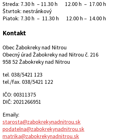
Streda: 7.30 h – 11.30 h 12.00 h – 17.00 h
Štvrtok: nestránkový
Piatok: 7.30 h – 11.30 h 12.00 h – 14.00 h
Kontakt
Obec Žabokreky nad Nitrou
Obecný úrad Žabokreky nad Nitrou č. 216
958 52 Žabokreky nad Nitrou
tel. 038/5421 123
tel./fax. 038/5421 122
IČO: 00311375
DIČ: 2021266951
Emaily:
starosta@zabokrekynadnitrou.sk
podatelna@zabokrekynadnitrou.sk
matrika@zabokrekynadnitrou.sk