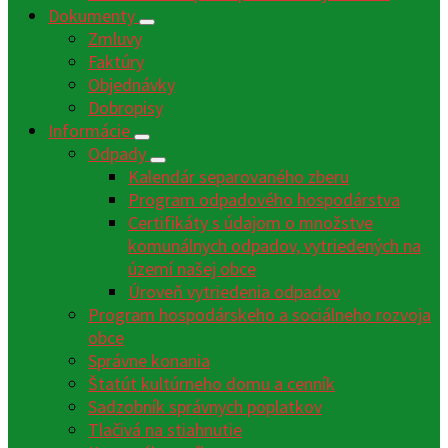
Dokumenty
Zmluvy
Faktúry
Objednávky
Dobropisy
Informácie
Odpady
Kalendár separovaného zberu
Program odpadového hospodárstva
Certifikáty s údajom o množstve
komunálnych odpadov, vytriedených na
území našej obce
Úroveň vytriedenia odpadov
Program hospodárskeho a sociálneho rozvoja
obce
Správne konania
Štatút kultúrneho domu a cenník
Sadzobník správnych poplatkov
Tlačivá na stiahnutie