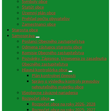
Symboly obce
Štatút obce
Územný plán obce
Prehľad počtu obyvateľov
Zamestnanci obce
Starosta obce
Samospráva
Poslanci Obecného zastupiteľstva
Odmena zástupcu starostu obce
Komisie Obecného zastupiteľstva
Pozvánky, Zápisnice, Uznesenia zo zasadnutia
Obecného zastupiteľstva
Hlavná kontrolórka obce
Plán kontrolnej činnosti
Správy o výsledku kontroly prevodov
nehnuteľného majetku obce
Všeobecne záväzné nariadenia
Rozpočet obce
Rozpočet obce na roky 2026- 2028
Rozpočet obce na roky 2025- 2027