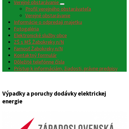
Verejné obstarávanie
Profil verejného obstarávateľa
Verejné obstarávanie
Informácie o odpredaji majetku
Fotogaléria
Elektronické služby obce
ZŠ s MŠ Žabokreky n/N
Farnosť Žabokreky n/N
Kontaktný formulár
Dôležité telefónne čísla
Prístup k informáciám, žiadosti, právne predpisy
Výpadky a poruchy dodávky elektrickej
energie