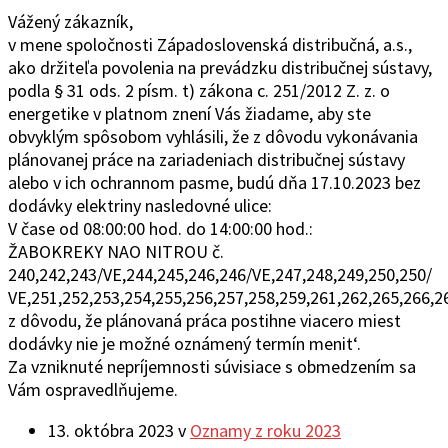
Vážený zákazník,
v mene spoločnosti Západoslovenská distribučná, a.s.,
ako držiteľa povolenia na prevádzku distribučnej sústavy,
podla § 31 ods. 2 písm. t) zákona c. 251/2012 Z. z. o
energetike v platnom znení Vás žiadame, aby ste
obvyklým spôsobom vyhlásili, že z dôvodu vykonávania
plánovanej práce na zariadeniach distribučnej sústavy
alebo v ich ochrannom pasme, budú dňa 17.10.2023 bez
dodávky elektriny nasledovné ulice:
V čase od 08:00:00 hod. do 14:00:00 hod.:
ŽABOKREKY NAO NITROU č.
240,242,243/VE,244,245,246,246/VE,247,248,249,250,250/
VE,251,252,253,254,255,256,257,258,259,261,262,265,266,2
z dôvodu, že plánovaná práca postihne viacero miest
dodávky nie je možné oznámený termín menit‘.
Za vzniknuté nepríjemnosti súvisiace s obmedzením sa
Vám ospravedlňujeme.
13. októbra 2023
v
Oznamy z roku 2023