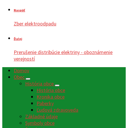
Naspäť
Zber elektroodpadu
Ďalej
Prerušenie distribúcie elektriny - oboznámenie
verejností
Domov
Obec
História obce
História obce
Kronika obce
Paberky
Ľudová zdravoveda
Základné údaje
Symboly obce