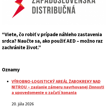
“Viete, čo robiť v prípade náhleho zastavenia
srdca? Naučte sa, ako použiť AED – možno raz
zachránite život.”
Oznamy
VÝROBNO-LOGISTICKÝ AREÁL ŽABOKREKY NAD
NITROU – zaslanie zámeru navrhovanej činnosti
a upovedomenie o začatí konania
20. júla 2026