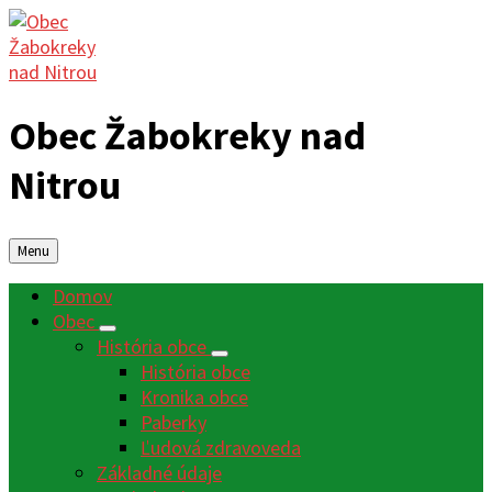
Obec Žabokreky nad
Nitrou
Menu
Domov
Obec
História obce
História obce
Kronika obce
Paberky
Ľudová zdravoveda
Základné údaje