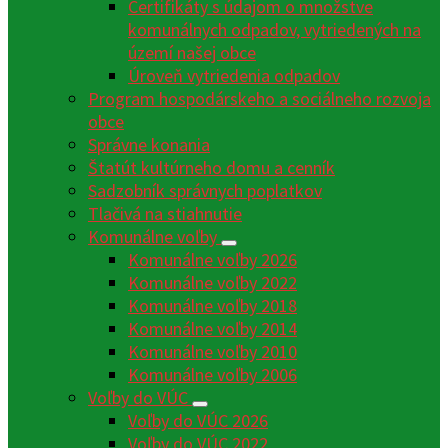
Certifikáty s údajom o množstve
komunálnych odpadov, vytriedených na
území našej obce
Úroveň vytriedenia odpadov
Program hospodárskeho a sociálneho rozvoja
obce
Správne konania
Štatút kultúrneho domu a cenník
Sadzobník správnych poplatkov
Tlačivá na stiahnutie
Komunálne voľby
Komunálne voľby 2026
Komunálne voľby 2022
Komunálne voľby 2018
Komunálne voľby 2014
Komunálne voľby 2010
Komunálne voľby 2006
Voľby do VÚC
Voľby do VÚC 2026
Voľby do VÚC 2022