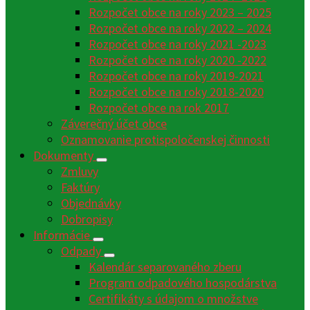
Rozpočet obce na roky 2023 – 2025
Rozpočet obce na roky 2022 – 2024
Rozpočet obce na roky 2021 -2023
Rozpočet obce na roky 2020 -2022
Rozpočet obce na roky 2019-2021
Rozpočet obce na roky 2018-2020
Rozpočet obce na rok 2017
Záverečný účet obce
Oznamovanie protispoločenskej činnosti
Dokumenty
Zmluvy
Faktúry
Objednávky
Dobropisy
Informácie
Odpady
Kalendár separovaného zberu
Program odpadového hospodárstva
Certifikáty s údajom o množstve