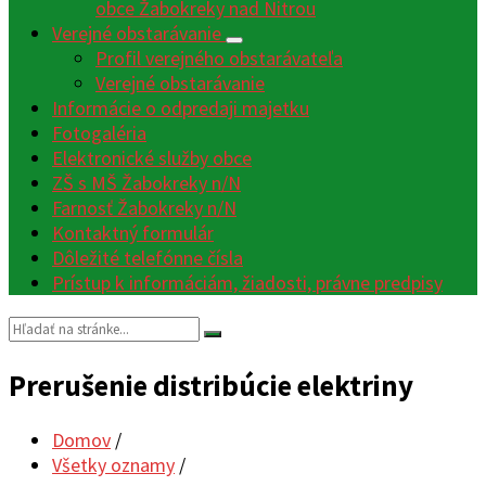
obce Žabokreky nad Nitrou
Verejné obstarávanie
Profil verejného obstarávateľa
Verejné obstarávanie
Informácie o odpredaji majetku
Fotogaléria
Elektronické služby obce
ZŠ s MŠ Žabokreky n/N
Farnosť Žabokreky n/N
Kontaktný formulár
Dôležité telefónne čísla
Prístup k informáciám, žiadosti, právne predpisy
Vyhľadávanie:
Prerušenie distribúcie elektriny
Domov
/
Všetky oznamy
/