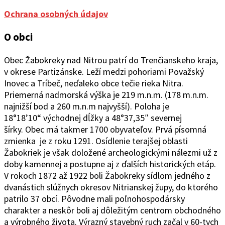
Ochrana osobných údajov
O obci
Obec Žabokreky nad Ni
trou patrí do Trenčianskeho kraja,
v okrese Partizánske. Leží medzi pohoriami Považský
Inovec a Tríbeč, neďaleko obce tečie rieka Nitra.
Priemerná nadmorská výška je 219 m.n.m. (178 m.n.m.
najnižší bod a 260 m.n.m najvyšší). Poloha je
18°1
8’10“
východ
ne
j
d
ĺžky a 48°37
‚
35″ severnej
šírky.
Obec
má takmer 1700 obyvateľov. Prvá písomná
zmienka je z roku 1291. Osídlenie terajšej oblasti
Žabokriek je však doložené archeologickými nálezmi už z
doby kamennej a postupne aj z ďalších historických etáp.
V rokoch 1872 až 1922 boli Žabokreky sídlom jedného z
dvanástich slúžnych okresov Nitrianskej župy, do ktorého
patrilo 37 obcí. Pôvodne mali poľnohospodársky
charakter a neskôr boli aj dôležitým centrom obchodného
a výrobného života. Výrazný stavebný ruch začal v 60-tych