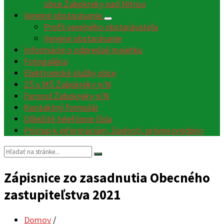
obce Žabokreky nad Nitrou
Verejné obstarávanie
Profil verejného obstarávateľa
Verejné obstarávanie
Informácie o odpredaji majetku
Fotogaléria
Elektronické služby obce
ZŠ s MŠ Žabokreky n/N
Farnosť Žabokreky n/N
Kontaktný formulár
Dôležité telefónne čísla
Prístup k informáciám, žiadosti, právne predpisy
Vyhľadávanie:
Zápisnice zo zasadnutia Obecného
zastupiteľstva 2021
Domov
/