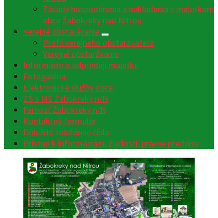
Zásady hospodárenia a nakladania s majetkom
obce Žabokreky nad Nitrou
Verejné obstarávanie
Profil verejného obstarávateľa
Verejné obstarávanie
Informácie o odpredaji majetku
Fotogaléria
Elektronické služby obce
ZŠ s MŠ Žabokreky n/N
Farnosť Žabokreky n/N
Kontaktný formulár
Dôležité telefónne čísla
Prístup k informáciám, žiadosti, právne predpisy