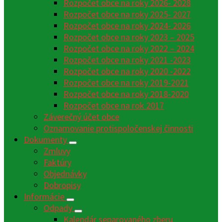
Rozpočet obce na roky 2026- 2028
Rozpočet obce na roky 2025- 2027
Rozpočet obce na roky 2024- 2026
Rozpočet obce na roky 2023 – 2025
Rozpočet obce na roky 2022 – 2024
Rozpočet obce na roky 2021 -2023
Rozpočet obce na roky 2020 -2022
Rozpočet obce na roky 2019-2021
Rozpočet obce na roky 2018-2020
Rozpočet obce na rok 2017
Záverečný účet obce
Oznamovanie protispoločenskej činnosti
Dokumenty
Zmluvy
Faktúry
Objednávky
Dobropisy
Informácie
Odpady
Kalendár separovaného zberu