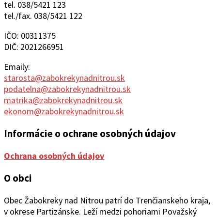
tel. 038/5421 123
tel./fax. 038/5421 122
IČO: 00311375
DIČ: 2021266951
Emaily:
starosta@zabokrekynadnitrou.sk
podatelna@zabokrekynadnitrou.sk
matrika@zabokrekynadnitrou.sk
ekonom@zabokrekynadnitrou.sk
Informácie o ochrane osobných údajov
Ochrana osobných údajov
O obci
Obec Žabokreky nad Ni
trou patrí do Trenčianskeho kraja,
v okrese Partizánske. Leží medzi pohoriami Považský