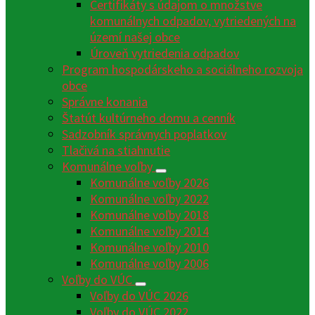
Certifikáty s údajom o množstve
komunálnych odpadov, vytriedených na
území našej obce
Úroveň vytriedenia odpadov
Program hospodárskeho a sociálneho rozvoja
obce
Správne konania
Štatút kultúrneho domu a cenník
Sadzobník správnych poplatkov
Tlačivá na stiahnutie
Komunálne voľby
Komunálne voľby 2026
Komunálne voľby 2022
Komunálne voľby 2018
Komunálne voľby 2014
Komunálne voľby 2010
Komunálne voľby 2006
Voľby do VÚC
Voľby do VÚC 2026
Voľby do VÚC 2022