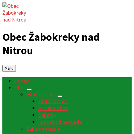
Obec Žabokreky nad
Nitrou
Menu
Domov
Obec
História obce
História obce
Kronika obce
Paberky
Ľudová zdravoveda
Základné údaje