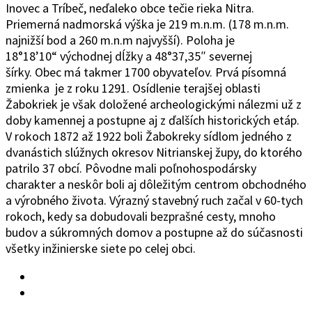
Inovec a Tríbeč, neďaleko obce tečie rieka Nitra.
Priemerná nadmorská výška je 219 m.n.m. (178 m.n.m.
najnižší bod a 260 m.n.m najvyšší). Poloha je
18°1
8’10“
východ
ne
j
d
ĺžky a 48°37
‚
35″ severnej
šírky.
Obec
má takmer 1700 obyvateľov. Prvá písomná
zmienka je z roku 1291. Osídlenie terajšej oblasti
Žabokriek je však doložené archeologickými nálezmi už z
doby kamennej a postupne aj z ďalších historických etáp.
V rokoch 1872 až 1922 boli Žabokreky sídlom jedného z
dvanástich slúžnych okresov Nitrianskej župy, do ktorého
patrilo 37 obcí. Pôvodne mali poľnohospodársky
charakter a neskôr boli aj dôležitým centrom obchodného
a výrobného života. Výrazný stavebný ruch začal v 60-tych
rokoch, kedy sa dobudovali bezprašné cesty, mnoho
budov a súkromných domov a postupne až do súčasnosti
všetky inžinierske siete po celej obci.
Facebook
YouTube