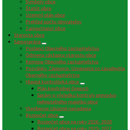
Symboly obce
Štatút obce
Územný plán obce
Prehľad počtu obyvateľov
Zamestnanci obce
Starosta obce
Samospráva
Poslanci Obecného zastupiteľstva
Odmena zástupcu starostu obce
Komisie Obecného zastupiteľstva
Pozvánky, Zápisnice, Uznesenia zo zasadnutia
Obecného zastupiteľstva
Hlavná kontrolórka obce
Plán kontrolnej činnosti
Správy o výsledku kontroly prevodov
nehnuteľného majetku obce
Všeobecne záväzné nariadenia
Rozpočet obce
Rozpočet obce na roky 2026- 2028
Rozpočet obce na roky 2025- 2027