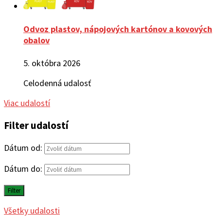
Odvoz plastov, nápojových kartónov a kovových
obalov
5. októbra 2026
Celodenná udalosť
Viac udalostí
Filter udalostí
Dátum od:
Dátum do:
Filter
Všetky udalosti