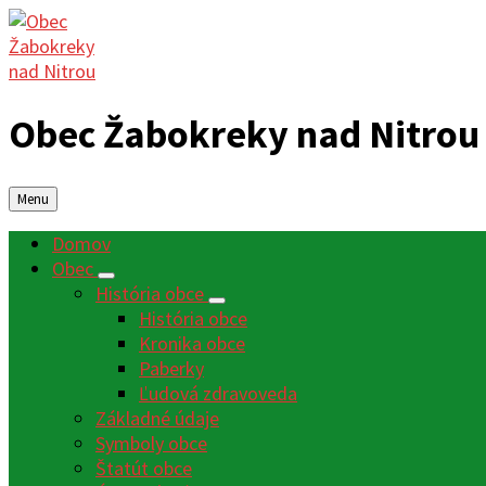
Obec Žabokreky nad Nitrou
Menu
Domov
Obec
História obce
História obce
Kronika obce
Paberky
Ľudová zdravoveda
Základné údaje
Symboly obce
Štatút obce