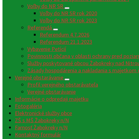
Voľby do NR SR
Voľby do NR SR rok 2020
Voľby do NR SR rok 2023
Referendá
Referendum 4.7.2026
Referendum 21.1.2023
Vybavenie Petícií
Povinnosti občana v oblasti ochrany pred poziar
Služby poskytované obcou Žabokreky nad Nitro
Zásady hospodárenia a nakladania s majetkom 
Verejné obstarávanie
Profil verejného obstarávateľa
Verejné obstarávanie
Informácie o odpredaji majetku
Fotogaléria
Elektronické služby obce
ZŠ s MŠ Žabokreky n/N
Farnosť Žabokreky n/N
Kontaktný formulár