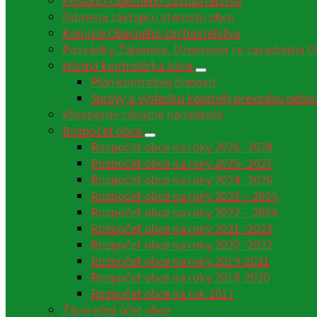
Poslanci Obecného zastupiteľstva
Odmena zástupcu starostu obce
Komisie Obecného zastupiteľstva
Pozvánky, Zápisnice, Uznesenia zo zasadnutia O
Hlavná kontrolórka obce
Plán kontrolnej činnosti
Správy o výsledku kontroly prevodov nehn
Všeobecne záväzné nariadenia
Rozpočet obce
Rozpočet obce na roky 2026- 2028
Rozpočet obce na roky 2025- 2027
Rozpočet obce na roky 2024- 2026
Rozpočet obce na roky 2023 – 2025
Rozpočet obce na roky 2022 – 2024
Rozpočet obce na roky 2021 -2023
Rozpočet obce na roky 2020 -2022
Rozpočet obce na roky 2019-2021
Rozpočet obce na roky 2018-2020
Rozpočet obce na rok 2017
Záverečný účet obce