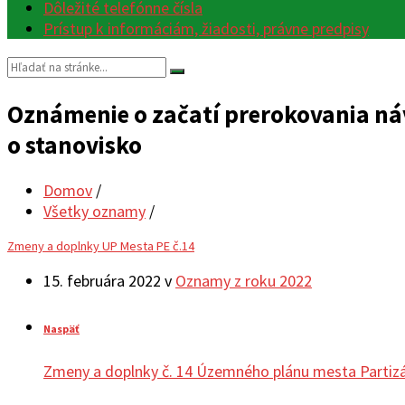
Dôležité telefónne čísla
Prístup k informáciám, žiadosti, právne predpisy
Vyhľadávanie:
Oznámenie o začatí prerokovania ná
o stanovisko
Domov
/
Všetky oznamy
/
Zmeny a doplnky UP Mesta PE č.14
15. februára 2022
v
Oznamy z roku 2022
Naspäť
Zmeny a doplnky č. 14 Územného plánu mesta Partiz