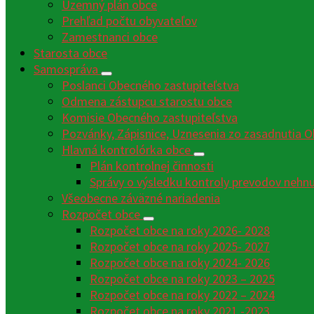
Územný plán obce
Prehľad počtu obyvateľov
Zamestnanci obce
Starosta obce
Samospráva
Poslanci Obecného zastupiteľstva
Odmena zástupcu starostu obce
Komisie Obecného zastupiteľstva
Pozvánky, Zápisnice, Uznesenia zo zasadnutia O
Hlavná kontrolórka obce
Plán kontrolnej činnosti
Správy o výsledku kontroly prevodov nehn
Všeobecne záväzné nariadenia
Rozpočet obce
Rozpočet obce na roky 2026- 2028
Rozpočet obce na roky 2025- 2027
Rozpočet obce na roky 2024- 2026
Rozpočet obce na roky 2023 – 2025
Rozpočet obce na roky 2022 – 2024
Rozpočet obce na roky 2021 -2023