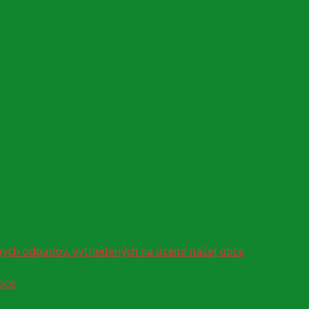
ych odpadov, vytriedených na území našej obce
bce