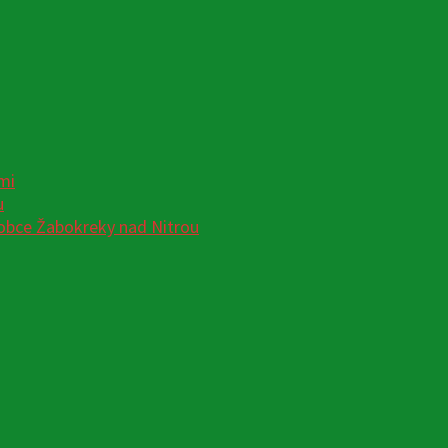
mi
u
obce Žabokreky nad Nitrou