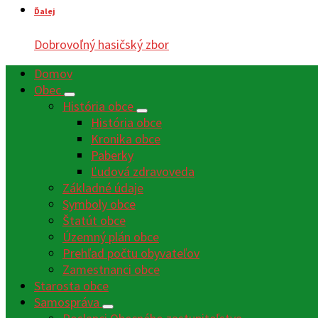
Ďalej
Dobrovoľný hasičský zbor
Domov
Obec
História obce
História obce
Kronika obce
Paberky
Ľudová zdravoveda
Základné údaje
Symboly obce
Štatút obce
Územný plán obce
Prehľad počtu obyvateľov
Zamestnanci obce
Starosta obce
Samospráva