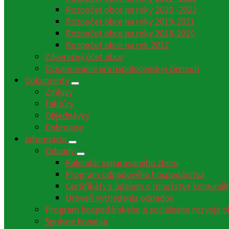
Rozpočet obce na roky 2020 -2022
Rozpočet obce na roky 2019-2021
Rozpočet obce na roky 2018-2020
Rozpočet obce na rok 2017
Záverečný účet obce
Oznamovanie protispoločenskej činnosti
Dokumenty
Zmluvy
Faktúry
Objednávky
Dobropisy
Informácie
Odpady
Kalendár separovaného zberu
Program odpadového hospodárstva
Certifikáty s údajom o množstve komunáln
Úroveň vytriedenia odpadov
Program hospodárskeho a sociálneho rozvoja o
Správne konania